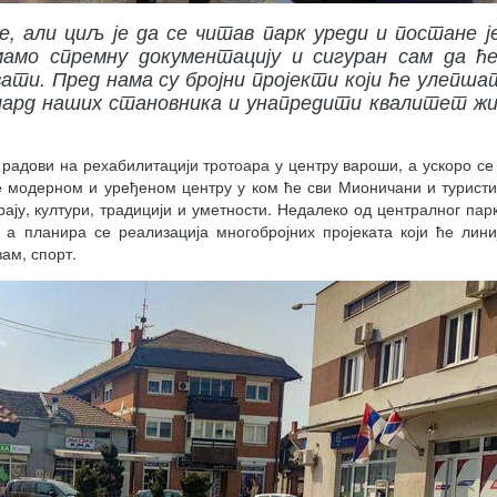
е, али циљ је да се читав парк уреди и постане ј
амо спремну документацију и сигуран сам да ћ
ти. Пред нама су бројни пројекти који ће улепша
ард наших становника и унапредити квалитет ж
 радови на рехабилитацији тротоара у центру вароши, а ускоро се 
е модерном и уређеном центру у ком ће сви Мионичани и турист
ају, култури, традицији и уметности. Недалеко од централног пар
, а планира се реализација многобројних пројеката који ће лини
ам, спорт.