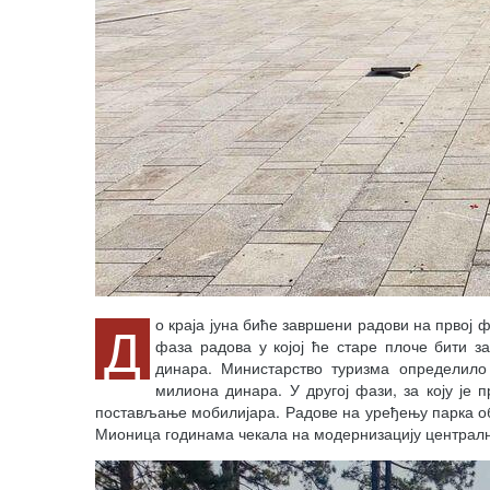
Д
о краја јуна биће завршени радови на првој 
фаза радова у којој ће старе плоче бити 
динара. Министарство туризма определило
милиона динара. У другој фази, за коју је
постављање мобилијара. Радове на уређењу парка об
Мионица годинама чекала на модернизацију централн