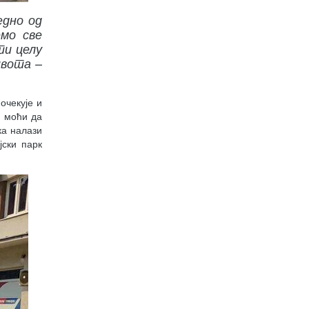
едно од
емо све
ти целу
ивота –
очекује и
и моћи да
ка налази
јски парк