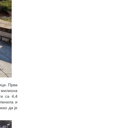
ици. Прва
4 милиона
и са 4,4
еленила и
као да је