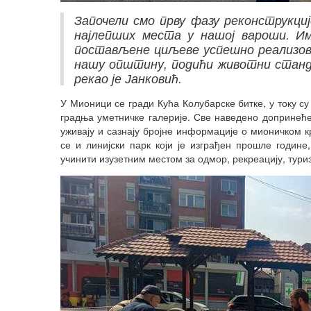
Започели смо прву фазу реконструкциј
најлепших места у нашој вароши. Им
постављене циљеве успешно реализова
нашу општину, подићи животни станд
рекао је Јанковић.
У Мионици се гради Кућа Колубарске битке, у току су
градња уметничке галерије. Све наведено допринећ
уживају и сазнају бројне информације о мионичком кр
се и линијски парк који је изграђен прошле године
учинити изузетним местом за одмор, рекреацију, туриз