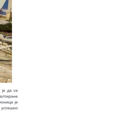
 је да се
фалтиране
ионице је
о успешно