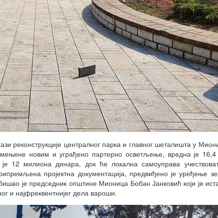
фази реконструкције централног парка и главног шеталишта у Мион
замењене новим и уграђено партерно осветљење, вредна је 16,
 је 12 милиона динара, док ће локална самоуправа учествоват
 припремљена пројектна документација, предвиђено је уређење з
ишао је председник општине Мионица Бобан Јанковић који је иста
ог и најфреквентнијег дела вароши.