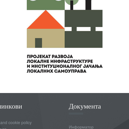
линкови
Документа
 and cookie policy
Информатор
ајта