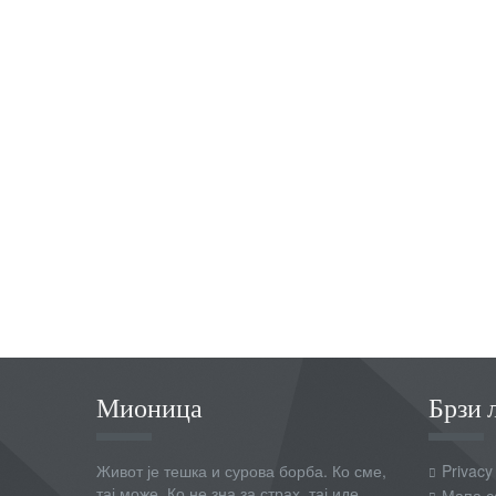
Мионица
Брзи 
Живот је тешка и сурова борба. Ко сме,
Privacy
тај може. Ко не зна за страх, тај иде
Мапа с