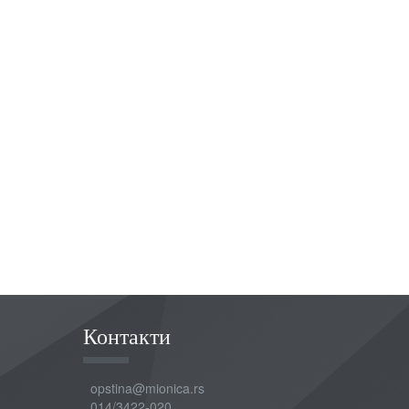
Контакти
opstina@mionica.rs
014/3422-020