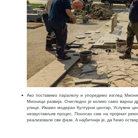
Ако поставимо паралелу и упоредимо изглед Миониц
Мионици развија. Очигледно је колико само варош д
улице. Имамо модеран Културни центар, Услужни цен
незаустављив процес. Поносан сам на пројекат реко
реализовале све фазе. А најбитније је, да ћемо оств