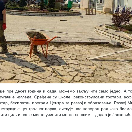
е пре десет година и сада, можемо закључити само једно. А то
ругачије изгледа. Сређене су школе, реконструисани тротари, ас
тар, бесплатан програм Центра за развој и образовање. Развој М
нструкције централног парка, очекује нас напоран рад како бисм
арити циљ и наше место учинити много лепшим – додао је Јанковић.