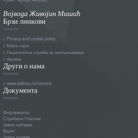
Војвода Живојин Мишић
Брзи линкови
Privacy and cookie policy
Мапа сајта
Национална служба за запошљавање
Архива
Други о нама
www.daibau.rs/mionica
Документа
Информатор
Службени Гласник
Јавне набавке
Буџет
Јавни позиви