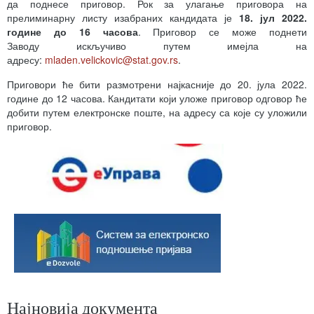
да поднесе приговор. Рок за улагање приговора на
прелиминарну листу изабраних кандидата је
18. јул 2022.
године до 16 часова
. Приговор се може поднети
Заводу искључиво путем имејла на
адресу:
mladen.velickovic@stat.gov.rs
.
Приговори ће бити размотрени најкасније до 20. јула 2022.
године до 12 часова. Кандитати који уложе приговор одговор ће
добити путем електронске поште, на адресу са које су уложили
приговор.
Најновија документа