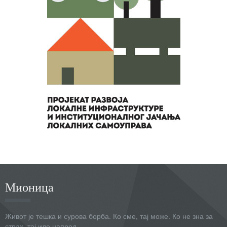
Мионица
Живот је тешка и сурова борба. Ко сме, тај може. Ко не зна за
страх, тај иде напред.