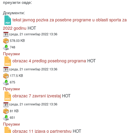
преузети овде:
Документи:
tekst javnog poziva za posebne programe u oblasti sporta za
2022 godinu
HOT
среда, 21 септембар 2022 13:36
578.03 KB
748
Преузми
obrazac 4 predlog posebnog programa
HOT
среда, 21 септембар 2022 13:36
177.5 KB
675
Преузми
obrazac 7 zavrsni izvestaj
HOT
среда, 21 септембар 2022 13:36
81 KB
651
Преузми
obrazac 11 izjava o partnerstvu
HOT