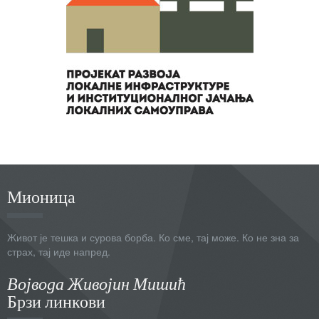
Мионица
Живот је тешка и сурова борба. Ко сме, тај може. Ко не зна за
страх, тај иде напред.
Војвода Живојин Мишић
Брзи линкови