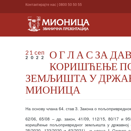
Контактирајте нас
|
0800 50 50 55
О Г Л А С ЗА Д
21 сеп
2022
КОРИШЋЕЊЕ П
ЗЕМЉИШТА У ДРЖА
МИОНИЦА
На основу члана 64. став 3. Закона о пољопривредно
62/06, 65/08 – др. закон, 41/09, 112/15, 80/17 и 
коришћење пољопривредног земљишта у државној сво
25/2020, 133/2020 и 63/2021) и члана 1 Одлуке 