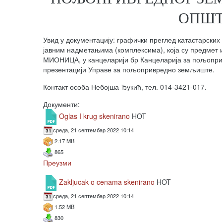
ОПШТ
Увид у документацију: графички преглед катастарск
јавним надметањима (комплексима), која су предмет 
МИОНИЦА, у канцеларији бр Канцеларија за пољопривре
презентацији Управе за пољопривредно земљиште.
Контакт особа Небојша Ђукић, тел. 014-3421-017.
Документи:
Oglas I krug skenirano
HOT
среда, 21 септембар 2022 10:14
2.17 MB
865
Преузми
Zakljucak o cenama skenirano
HOT
среда, 21 септембар 2022 10:14
1.52 MB
830