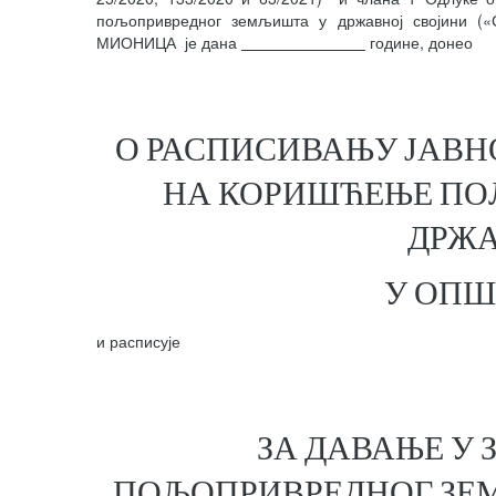
пољопривредног земљишта у државној својини (
МИОНИЦА је дана
године, донео
О РАСПИСИВАЊУ ЈАВНО
НА КОРИШЋЕЊЕ ПО
ДРЖА
У ОП
и расписује
ЗА ДАВАЊЕ У
ПОЉОПРИВРЕДНОГ ЗЕМ