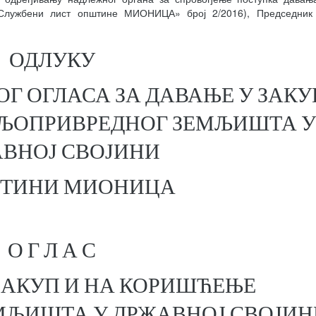
«Службени лист општине МИОНИЦА» број 2/2016), Председник
ОДЛУКУ
Г ОГЛАСА ЗА ДАВАЊЕ У ЗАКУ
ЉОПРИВРЕДНОГ ЗЕМЉИШТА 
ВНОЈ СВОЈИНИ
ШТИНИ МИОНИЦА
О Г Л А С
 ЗАКУП И НА КОРИШЋЕЊЕ
ЉИШТА У ДРЖАВНОЈ СВОЈИН