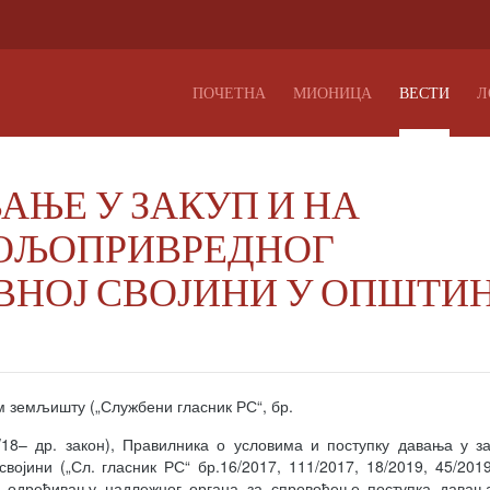
ПОЧЕТНА
МИОНИЦА
ВЕСТИ
Л
АВАЊЕ У ЗАКУП И НА
ОЉОПРИВРЕДНОГ
ВНОЈ СВОЈИНИ У ОПШТИ
м земљишту („Службени гласник РС“, бр.
95/18– др. закон), Правилника о условима и поступку давања у з
јини („Сл. гласник РС“ бр.16/2017, 111/2017, 18/2019, 45/2019
о одређивању надлежног органа за спровођење поступка давања