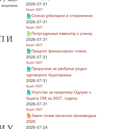
2026-07-31
 општине
Буџет 2027
Списак јубиларне и отпремнине
2026-07-31
Буџет 2027
Полугодишњи извештај о учинку
П И
2026-07-31
Буџет 2027
У
Предлог финансијског плана
2026-07-31
Буџет 2027
Приручник за увођење родно
одговорног буџетирања
2026-07-31
Буџет 2027
Упутство за прирпему Одлуке о
буџету ОМ за 2027. годину
2026-07-31
Буџет 2027
Јавни позив органска производња
2026
И У
2026-07-24