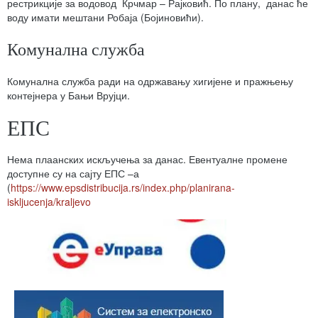
рестрикције за водовод Крчмар – Рајковић. По плану, данас ће
воду имати мештани Робаја (Бојиновићи).
Комунална служба
Комунална служба ради на одржавању хигијене и пражњењу
контејнера у Бањи Врујци.
ЕПС
Нема плаанских искључења за данас. Евентуалне промене
доступне су на сајту ЕПС –а
(
https://www.epsdistribucija.rs/index.php/planirana-
iskljucenja/kraljevo