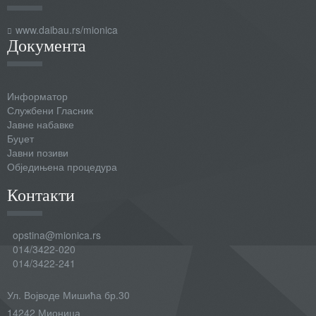
www.daibau.rs/mionica
Документа
Информатор
Службени Гласник
Јавне набавке
Буџет
Јавни позиви
Обједињена процедура
Контакти
opstina@mionica.rs
014/3422-020
014/3422-241
Ул. Војводе Мишића бр.30
14242 Мионица