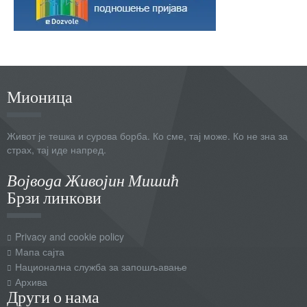
Мионица
Живот је тешка и сурова борба. Ко сме, тај може. Ко не зна за
страх, тај иде напред.
Војвода Живојин Мишић
Брзи линкови
Privacy and cookie policy
Мапа сајта
Национална служба за запошљавање
Архива
Други о нама