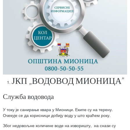
ЈКП „ВОДОВОД МИОНИЦА”
Служба водовода
У току је санирање квара у Мионици. Екипе су на терену.
Очекује се да корисници добију воду у што краћем року.
Због недовољне количине воде на изворишту, на снази су