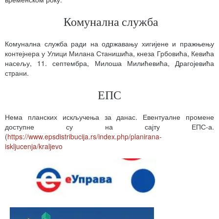
Комунална служба
Комунална служба ради на одржавању хигијене и пражњењу
контејнера у Улици Милана Станишића, кнеза Грбовића, Кевића
насељу, 11. септембра, Милоша Милићевића, Драгојевића
страни.
ЕПС
Нема планских искључења за данас. Евентуалне промене
доступне су на сајту ЕПС-а.
(
https://www.epsdistribucija.rs/index.php/planirana-
iskljucenja/kraljevo