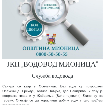
ЈКП „ВОДОВОД МИОНИЦА”
Служба водовода
Санира се квар у Осеченици. Без воде су потрошачи
Осеченице, Брежђе, Толића, Кључа, део Паштрића. У току је
поправка квара и у Жабарима (Вићентијевићи) Екипе су на
терену. Очекује се да корисници добију воду у што краћем
временском року.