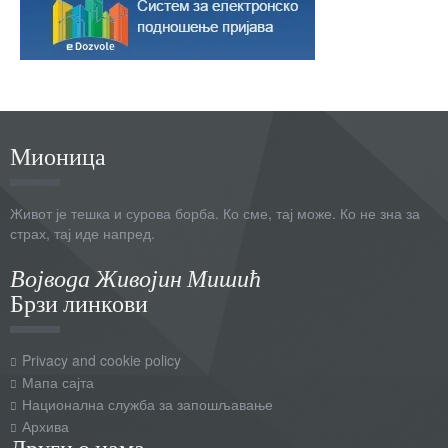
Мионица
Живот је тешка и сурова борба. Ко сме, тај може. Ко не зна за
страх, тај иде напред.
Војвода Живојин Мишић
Брзи линкови
Privacy and cookie policy
Мапа сајта
Национална служба за запошљавање
Архива
Други о нама