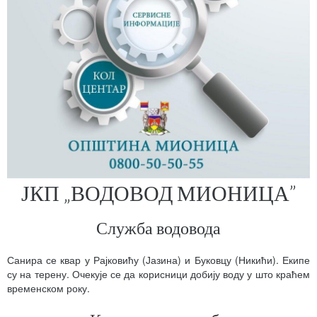
ЈКП „ВОДОВОД МИОНИЦА”
Служба водовода
Санира се квар у Рајковићу (Јазина) и Буковцу (Никићи). Екипе
су на терену. Очекује се да корисници добију воду у што краћем
временском року.