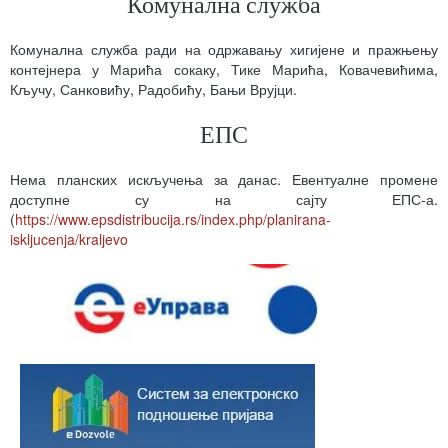
Комунална служба
Комунална служба ради на одржавању хигијене и пражњењу
контејнера у Марића сокаку, Тике Марића, Ковачевићима,
Кључу, Санковићу, Радобићу, Бањи Врујци.
ЕПС
Нема планских искључења за данас. Евентуалне промене
доступне су на сајту ЕПС-а.
(
https://www.epsdistribucija.rs/index.php/planirana-
iskljucenja/kraljevo