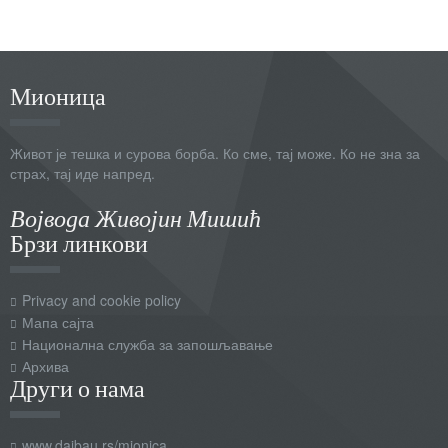
Мионица
Живот је тешка и сурова борба. Ко сме, тај може. Ко не зна за
страх, тај иде напред.
Војвода Живојин Мишић
Брзи линкови
Privacy and cookie policy
Мапа сајта
Национална служба за запошљавање
Архива
Други о нама
www.daibau.rs/mionica