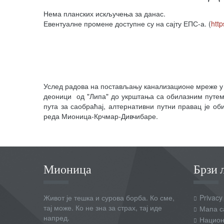
Нема планских искључења за данас.
Евентуалне промене доступне су на сајту ЕПС-а. (
http
Услед радова на постављању канализационе мреже у тр
деоници од "Липа" до укрштања са обилазним путем 
пута за саобраћај, алтернативни путни правац је об
реда Мионица-Крчмар-Дивчибаре.
Мионица
Брзи 
Живот је тешка и сурова борба. Ко сме,
Privacy
тај може. Ко не зна за страх, тај иде
Мапа с
напред.
Национ