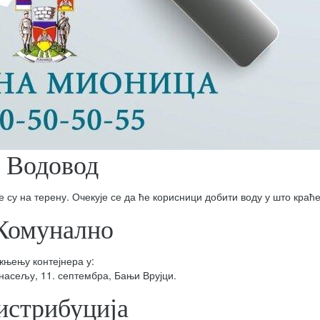
Водовод
е су на терену. Очекује се да ће корисници добити воду у што краћ
Комунално
жњењу контејнера у:
насељу, 11. септембра, Бањи Врујци.
истрибуција