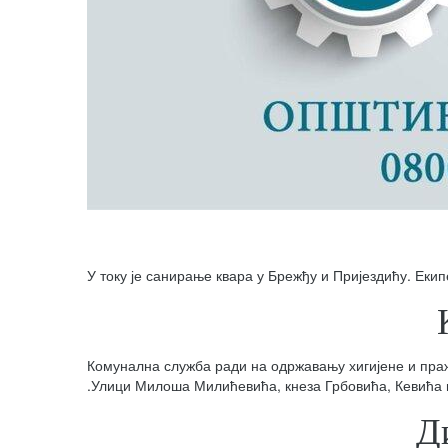
У току је санирање квара у Брежђу и Пријездићу. Екип
Комунална служба ради на одржавању хигијене и пра
.Улици Милоша Милићевића, кнеза Грбовића, Кевића 
Д