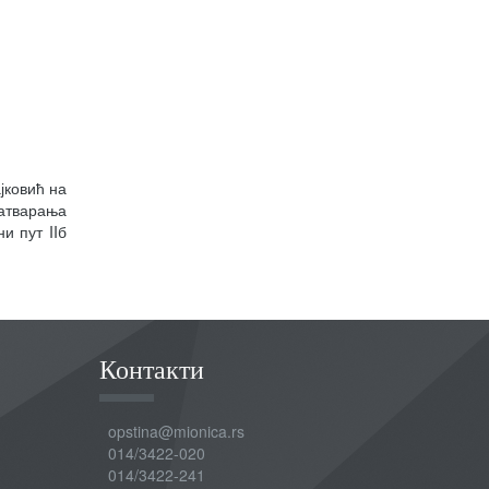
јковић на
затварања
и пут IIб
Контакти
opstina@mionica.rs
014/3422-020
014/3422-241