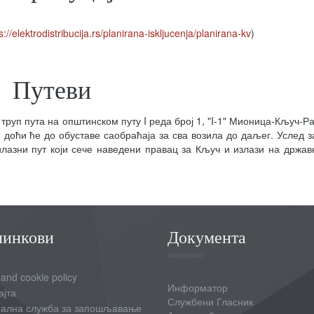
s://elektrodistribucija.rs/planirana-iskljucenja/planirana-kv
)
Путеви
уп пута на општинском путу I реда број 1, "I-1" Мионица-Кључ-Ра
доћи ће до обуставе саобраћаја за сва возила до даљег. Услед 
илазни пут који сече наведени правац за Кључ и излази на државн
линкови
Документа
 and cookie policy
Информатор
ајта
Службени Гласник
ална служба за запошљавање