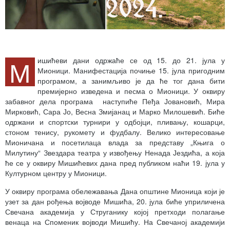
М
ишићеви дани одржаће се од 15. до 21. јула у
Мионици. Манифестација почиње 15. јула пригодним
програмом, а занимљиво је да ће тог дана бити
премијерно изведена и песма о Мионици. У оквиру
забавног дела програма наступиће Пеђа Јовановић, Мира
Мирковић, Сара Јо, Весна Змијанац и Марко Милошевић. Биће
одржани и спортски турнири у одбојци, пливању, кошарци,
стоном тенису, рукомету и фудбалу. Велико интересовање
Мионичана и посетилаца влада за представу „Књига о
Милутину“ Звездара театра у извођењу Ненада Јездића, а која
ће се у оквиру Мишићевих дана пред публиком наћи 19. јула у
Културном центру у Мионици.
У оквиру програма обележавања Дана општине Мионица који је
узет за дан рођења војводе Мишића, 20. јула биће уприличена
Свечана академија у Струганику којој претходи полагање
венаца на Споменик војводи Мишићу. На Свечаној академији