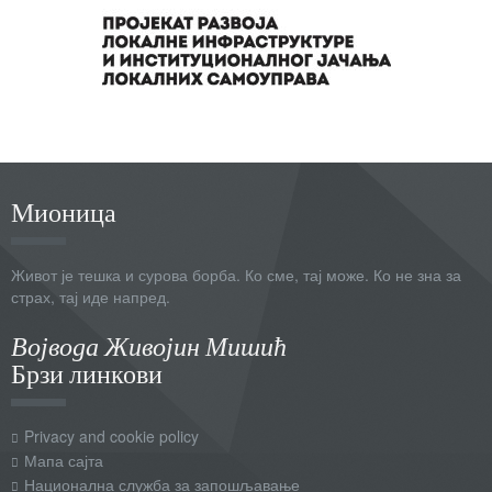
Мионица
Живот је тешка и сурова борба. Ко сме, тај може. Ко не зна за
страх, тај иде напред.
Војвода Живојин Мишић
Брзи линкови
Privacy and cookie policy
Мапа сајта
Национална служба за запошљавање