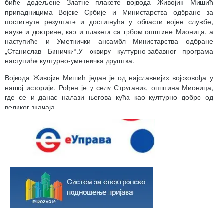
биће додељене Златне плакете војвода Живојин Мишић
припадницима Војске Србије и Министарства одбране за
постигнуте резултате и достигнућа у области војне службе,
науке и доктрине, као и плакета са грбом општине Мионица, а
наступиће и Уметнички ансамбл Министарства одбране
„Станислав Бинички“.У оквиру културно-забавног програма
наступиће културно-уметничка друштва.
Војвода Живојин Мишић један је од најславнијих војсковођа у
нашој историји. Рођен је у селу Струганик, општина Мионица,
где се и данас налази његова кућа као културно добро од
великог значаја.