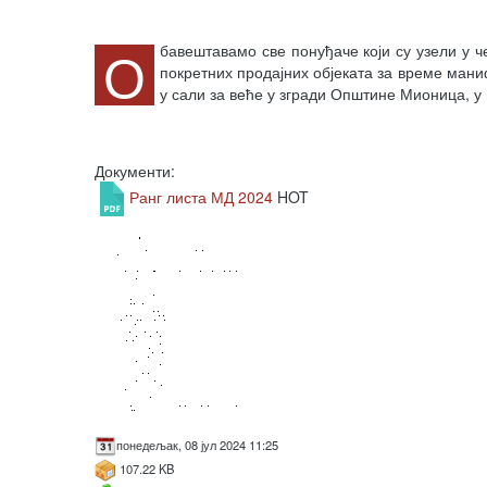
О
бавештавамо све понуђаче који су узели у
покретних продајних објеката за време мани
у сали за веће у згради Општине Мионица, у п
Документи:
Ранг листа МД 2024
HOT
понедељак, 08 јул 2024 11:25
107.22 KB