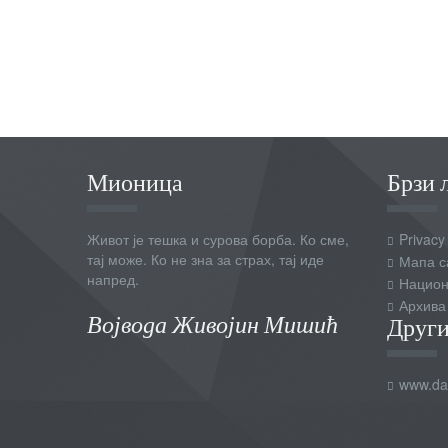
Мионица
Брзи 
Живот је тешка и сурова борба. Ко сме,
Privacy
тај може. Ко не зна за страх, тај иде
Мапа с
напред.
Национ
Архива
Војвода Живојин Мишић
Други
www.dai