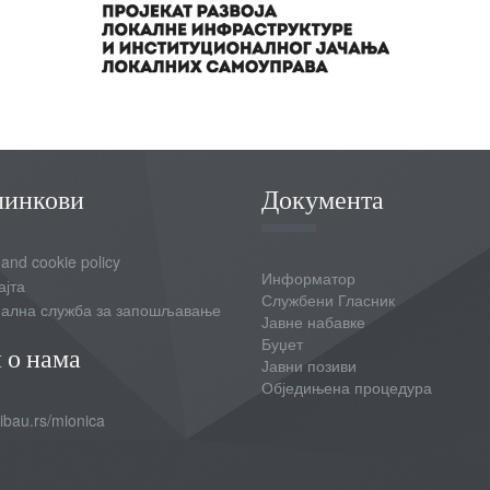
линкови
Документа
 and cookie policy
Информатор
ајта
Службени Гласник
ална служба за запошљавање
Јавне набавке
Буџет
 о нама
Јавни позиви
Обједињена процедура
bau.rs/mionica