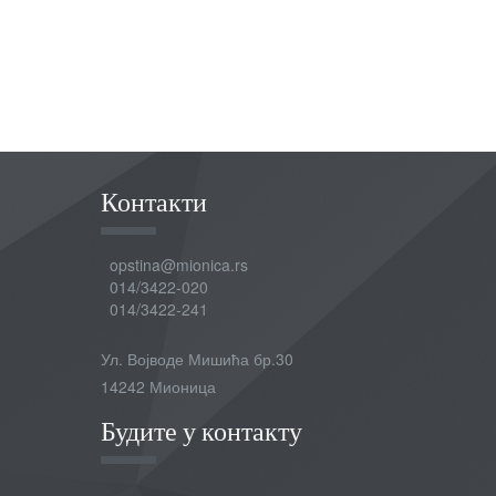
Контакти
opstina@mionica.rs
014/3422-020
014/3422-241
Ул. Војводе Мишића бр.30
14242 Мионица
Будите у контакту