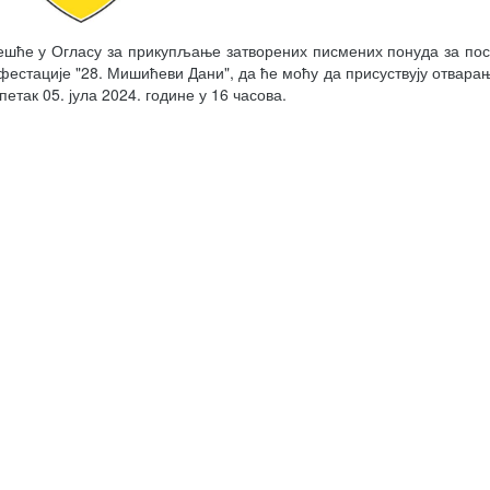
 чешће у Огласу за прикупљање затворених писмених понуда за п
фестације "28. Мишићеви Дани", да ће моћу да присуствују отвара
етак 05. јула 2024. године у 16 часова.