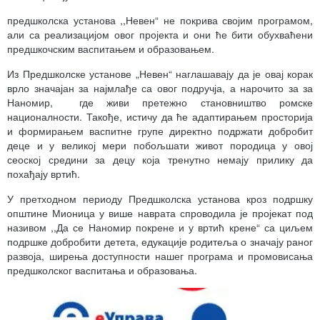
предшколска установа ,,Невен“ не покрива својим програмом,
али са реализацијом овог пројекта и они ће бити обухваћени
предшкочским васпитањем и образовањем.
Из Предшколске установе „Невен“ наглашавају да је овај корак
врло значајан за најмлађе са овог подручја, а нарочито за за
Наномир, где живи претежно становништво ромске
националности. Такође, истичу да ће адаптирањем просторија
и формирањем васпитне групе директно подржати добробит
деце и у великој мери побољшати живот породица у овој
сеоској средини за децу која тренутно немају прилику да
похађају вртић.
У претходном периоду Предшколска установа кроз подршку
општине Мионица у више наврата спроводила је пројекат под
називом ,,Да се Наномир покрене и у вртић крене“ са циљем
подршке добробити детета, едукације родитеља о значају раног
развоја, ширења доступности нашег програма и промовисања
предшколског васпитања и образовања.