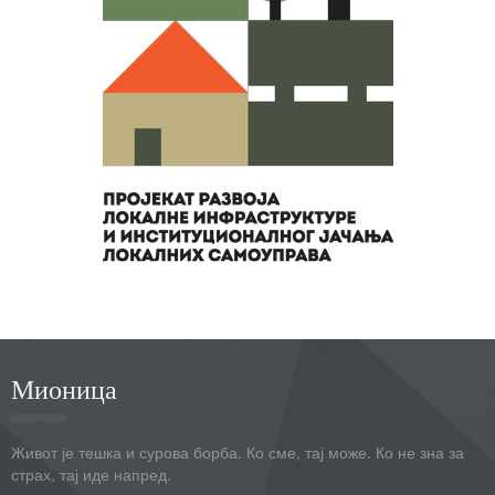
Мионица
Живот је тешка и сурова борба. Ко сме, тај може. Ко не зна за
страх, тај иде напред.