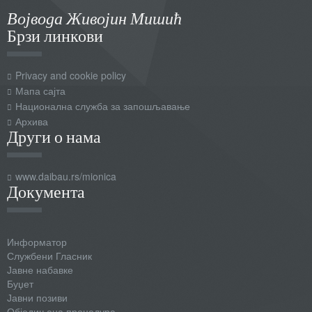
Војвода Живојин Мишић
Брзи линкови
Privacy and cookie policy
Мапа сајта
Национална служба за запошљавање
Архива
Други о нама
www.daibau.rs/mionica
Документа
Информатор
Службени Гласник
Јавне набавке
Буџет
Јавни позиви
Обједињена процедура