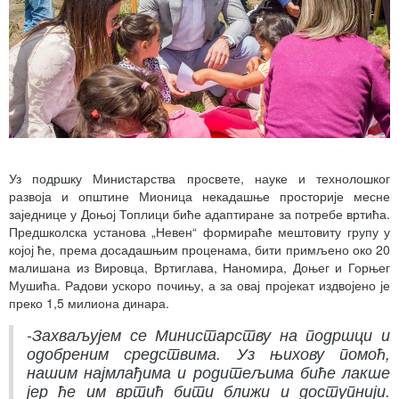
Уз подршку Министарства просвете, науке и технолошког
развоја и општине Мионица некадашње просторије месне
заједнице у Доњој Топлици биће адаптиране за потребе вртића.
Предшколска установа „Невен“ формираће мештовиту групу у
којој ће, према досадашњим проценама, бити примљено око 20
малишана из Вировца, Вртиглава, Наномира, Доњег и Горњег
Мушића. Радови ускоро почињу, а за овај пројекат издвојено је
преко 1,5 милиона динара.
-Захваљујем се Министарству на подршци и
одобреним средствима. Уз њихову помоћ,
нашим најмлађима и родитељима биће лакше
јер ће им вртић бити ближи и доступнији.