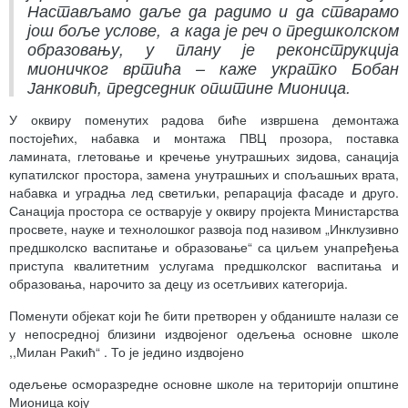
Настављамо даље да радимо и да стварамо
још боље услове, а када је реч о предшколском
образовању, у плану је реконструкција
мионичког вртића – каже укратко Бобан
Јанковић, председник општине Мионица.
У оквиру поменутих радова биће извршена демонтажа
постојећих, набавка и монтажа ПВЦ прозора, поставка
ламината, глетовање и кречење унутрашњих зидова, санација
купатилског простора, замена унутрашњих и спољашњих врата,
набавка и уградња лед светиљки, репарација фасаде и друго.
Санација простора се остварује у оквиру пројекта Министарства
просвете, науке и технолошког развоја под називом „Инклузивно
предшколско васпитање и образовање“ са циљем унапређења
приступа квалитетним услугама предшколског васпитања и
образовања, нарочито за децу из осетљивих категорија.
Поменути објекат који ће бити претворен у обданиште налази се
у непосредној близини издвојеног одељења основне школе
,,Милан Ракић“ . То је једино издвојено
одељење осморазредне основне школе на територији општине
Мионица коју