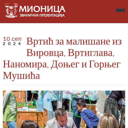
Вртић за малишане из
10 сеп
2024
Вировца, Вртиглава,
Наномира, Доњег и Горњег
Мушића