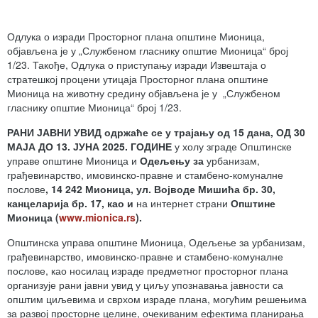
Одлука о изради Просторног плана општине Мионица,
објављена је у „Службеном гласнику општие Мионица“ број
1/23. Такође, Одлука о приступању изради Извештаја о
стратешкој процени утицаја Просторног плана општине
Мионица на животну средину објављена је у „Службеном
гласнику општие Мионица“ број 1/23.
РАНИ ЈАВНИ УВИД одржаће се у трајању од 15 дана, ОД
30
МАЈА
ДО
13
.
ЈУНА
2025. ГОДИНЕ
у холу зграде Општинске
управе општине Мионица и
Одељењу за
урбанизам,
грађевинарство, имовинско-правне и стамбено-комуналне
послове
, 14 242 Мионица, ул. Војводе Мишића бр. 30,
канцеларија бр. 17, као и
на интернет страни
Општине
Мионица (
www.mionica.rs
)
.
Општинска управа општине Мионица, Одељење за урбанизам,
грађевинарство, имовинско-правне и стамбено-комуналне
послове, као носилац израде предметног просторног плана
организује рани јавни увид у циљу упознавања јавности са
општим циљевима и сврхом израде плана, могућим решењима
за развој просторне целине, очекиваним ефектима планирања