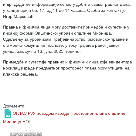
и др. Додатне информације се могу добити сваког радног дана,
у канцеларији бр. 17, од 11 до 14 часова. Особа за контакт је
Игор Марковић.
Правна и физичка лица могу доставити примедбе и сугестије у
писаној форми Општинској управи општине Мионица,
Одељењу за урбанизам, грађевинарство, имовинско-правне и
стамбено-комуналне послове, у току трајања раног јавног
увида, закључно 13. јуна 2025. године.
Примедбе и сугестије правних и физичких лица које евидентира
носилац израде предметног просторног плана могу утицати на
планска решења.
Документи:
ОГЛАС РЈУ поводом израде Просторног плана општине
Мионица
HOT