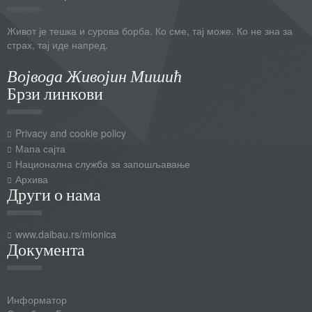
Живот је тешка и сурова борба. Ко сме, тај може. Ко не зна за
страх, тај иде напред.
Војвода Живојин Мишић
Брзи линкови
Privacy and cookie policy
Мапа сајта
Национална служба за запошљавање
Архива
Други о нама
www.daibau.rs/mionica
Документа
Информатор