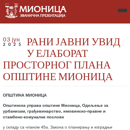
РАНИ ЈАВНИ УВИД
03 јун
2025
У ЕЛАБОРАТ
ПРОСТОРНОГ ПЛАНА
ОПШТИНЕ МИОНИЦА
ОПШТИНА МИОНИЦА
Општинска управа
општине Мионица,
Одељење за
урбанизам
,
грађевинарство
, имовинско-правне и
стамбено-комуналне послове
у складу са чланом 45а. Закона о планирању и изградњи