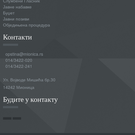
Службени Гласник
Јавне набавке
Буџет
Јавни позиви
Обједињена процедура
Контакти
opstina@mionica.rs
014/3422-020
014/3422-241
Ул. Војводе Мишића бр.30
14242 Мионица
Будите у контакту