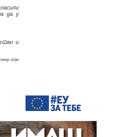
гласили
ма да у
нство и
ожар који