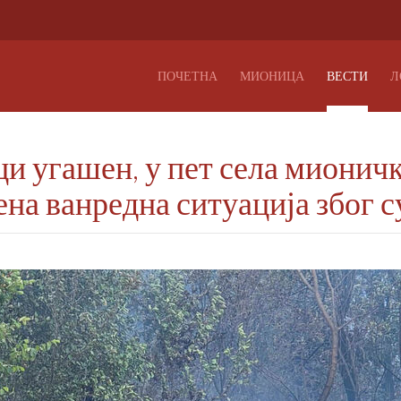
ПОЧЕТНА
МИОНИЦА
ВЕСТИ
Л
и угашен, у пет села мионич
на ванредна ситуација због 