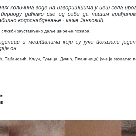
них количина воде на извориштима у пет села про
 периоду даћемо све од себе да нашим грађани
билно водоснабдевање - каже Јанковић.
их служби заустављено даље ширење пожара.
единици и мештанима који су јуче показали једи
аје он.
 Табановић, Кључ, Гуњица, Дучић, Планиница) јуче је захватио п