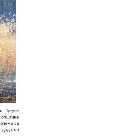
н. Јутрос
 општине
облема са
 додатне