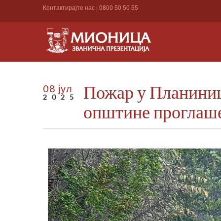
Контактирајте нас
|
0800 50 50 55
Пожар у Планиниц
08 јул
2025
општине проглаше