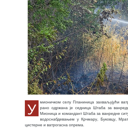
У
мионичком селу Планиница захваљујући ват
рано одржана је седница Штаба за ванредн
Мионица и командант Штаба за ванредне ситу
водоснабдевањем у Крчмару, Буковцу, Мра
цистерне и ватрогасна опрема.