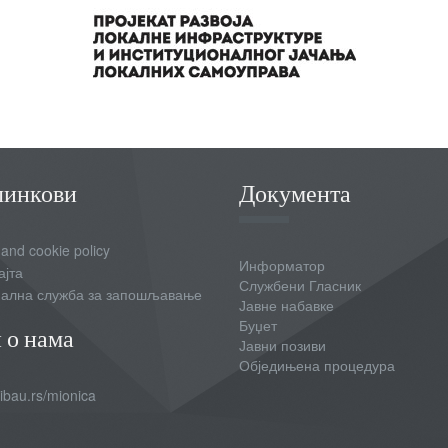
линкови
Документа
 and cookie policy
Информатор
ајта
Службени Гласник
ална служба за запошљавање
Јавне набавке
Буџет
 о нама
Јавни позиви
Обједињена процедура
bau.rs/mionica