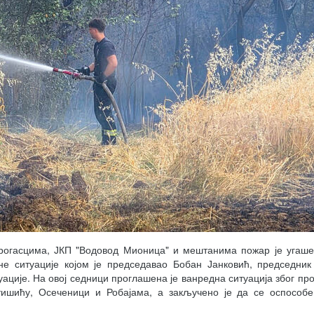
рогасцима, ЈКП "Водовод Мионица" и мештанима пожар је угаше
е ситуације којом је председавао Бобан Јанковић, председник
ације. На овој седници проглашена је ванредна ситуација због пр
тишићу, Осеченици и Робајама, а закључено је да се оспособе