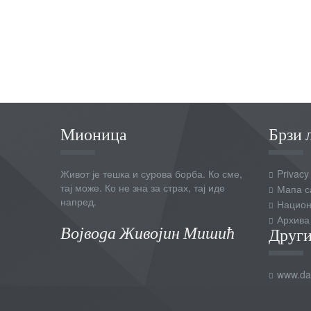
Мионица
Брзи 
Живот је тешка и сурова борба. Ко сме,
Privacy
тај може. Ко не зна за страх, тај иде
Мапа с
напред.
Национ
Архива
Војвода Живојин Мишић
Други
www.dai