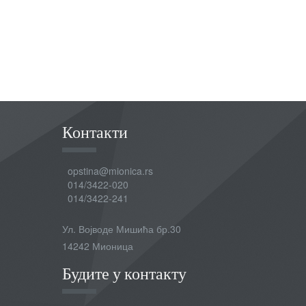
Контакти
opstina@mionica.rs
014/3422-020
014/3422-241
Ул. Војводе Мишића бр.30
14242 Мионица
Будите у контакту