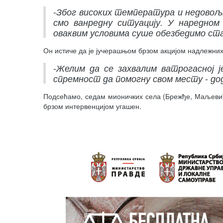
-Због високих температура и недовољ
смо ванредну ситуацију. У наредном
оваквим условима суше обезбедимо ста
Он истиче да је јучерашњом брзом акцијом надлежн
-Желим да се захвалим ватрогасној ј
спремност да помогну свом месту - дод
Подсећамо, седам мионичких села (Брежђе, Маљевић,
брзом интервенцијом угашен.