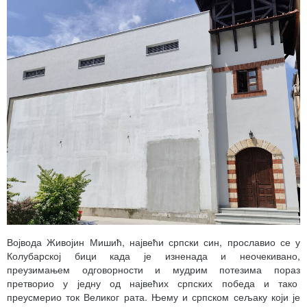
Војвода Живојин Мишић, највећи српски син, прославио се у
Колубарској бици када је изненада и неочекивано,
преузимањем одговорности и мудрим потезима пораз
претворио у једну од највећих српских победа и тако
преусмерио ток Великог рата. Њему и српском сељаку који је