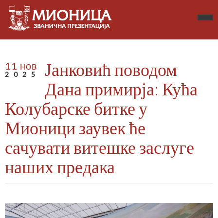
Јанковић поводом
11 нов
2025
Дана примирја: Кућа
Колубарске битке у
Мионици заувек ће
сачувати витешке заслуге
наших предака