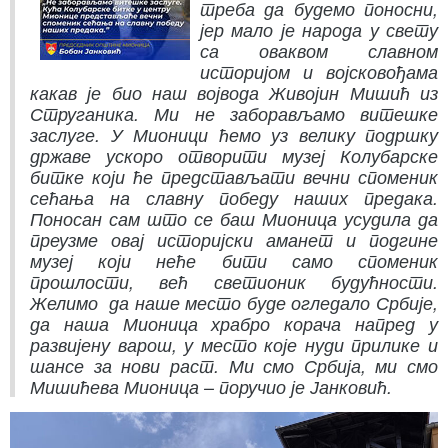
треба да будемо поносни,
јер мало је народа у свету
са оваквом славном
историјом и војсковођама
какав је био наш војвода Живојин Мишић из
Струганика. Ми не заборављамо витешке
заслуге. У Мионици ћемо уз велику подршку
државе ускоро отворити музеј Колубарске
битке који ће представљати вечни споменик
сећања на славну победу наших предака.
Поносан сам што се баш Мионица усудила да
преузме овај историјски аманет и подгине
музеј који неће бити само споменик
прошлости, већ светионик будућности.
Желимо да наше место буде огледало Србије,
да наша Мионица храбро корача напред у
развијену варош, у место које нуди прилике и
шансе за нови раст. Ми смо Србија, ми смо
Мишићева Мионица – поручио је Јанковић.