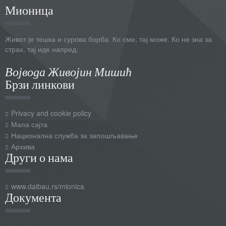
Мионица
Живот је тешка и сурова борба. Ко сме, тај може. Ко не зна за
страх, тај иде напред.
Војвода Живојин Мишић
Брзи линкови
Privacy and cookie policy
Мапа сајта
Национална служба за запошљавање
Архива
Други о нама
www.daibau.rs/mionica
Документа