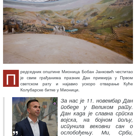
П
редседник општине Мионица Бобан Јанковић честитао
је свим грађанима празник Дан примирја у Првом
светском рату и најавио ускоро отварање Куће
Колубарске битке у Мионици.
За нас је 11. новембар Дан
победе у Великом рату.
Дан када је славна српска
војска, на бојном пољу,
испунила вековни сан о
ослобођењу. Ми, Срби,