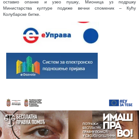
оставио опанке и узео пушку, Мионица уз подршку
Министарства културе подиже вечни споменик – Кућу
Колубарске битке.