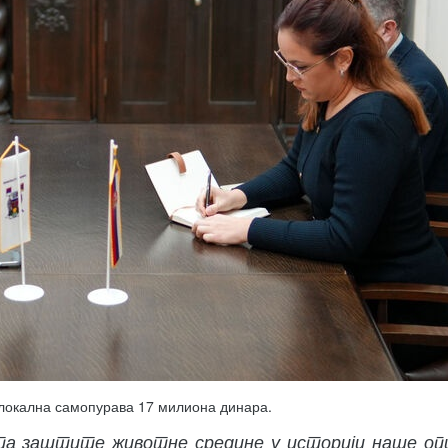
 локална самопурава 17 милиона динара.
еката заштите животне средине у историји наше о