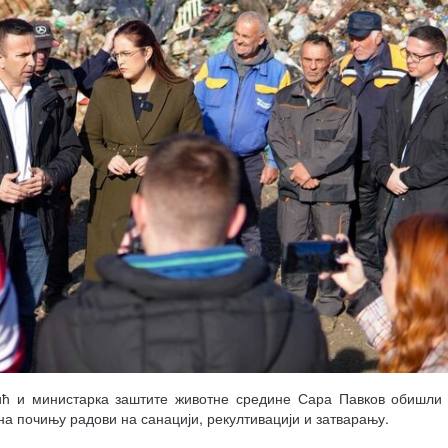
ћ и министарка заштите животне средине Сара Павков обишли 
ана почињу радови на санацији, рекултивацији и затварању.