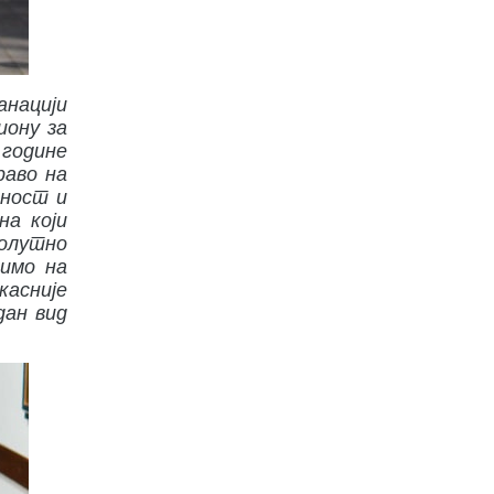
анацији
иону за
 године
раво на
еност и
на који
солутно
вимо на
касније
дан вид