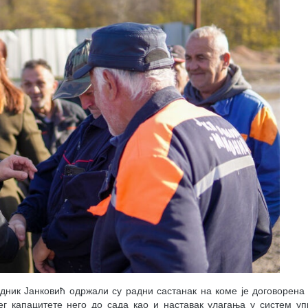
дник Јанковић одржали су радни састанак на коме је договорена
јег капацитете него до сада као и наставак улагања у систем 