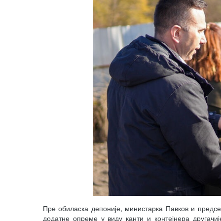
Пре обиласка депоније, министарка Павков и предсе
додатне опреме у виду канти и контејнера другачи