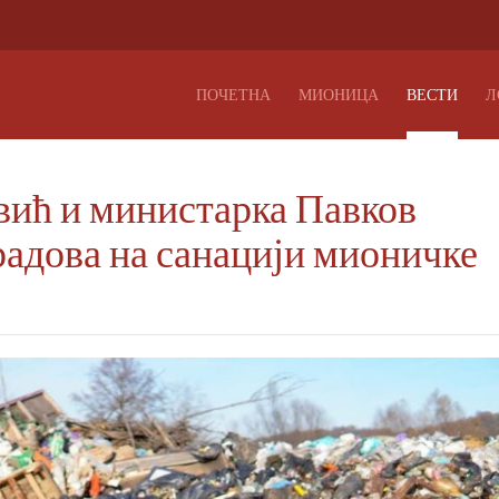
ПОЧЕТНА
МИОНИЦА
ВЕСТИ
Л
вић и министарка Павков
радова на санацији мионичке