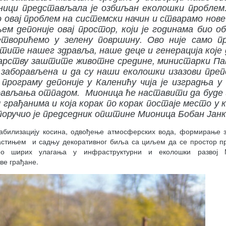
оници представљала је озбиљан еколошки проблем
 овај проблем на системски начин и стварамо нове
м депоније овај простор, који је годинама био о
ворићемо у зелену површину. Ово није само пр
тите нашег здравља, наше деце и генерација које 
тарству заштите животне средине, министарки Па
е заборављена и да су наши еколошки изазови пре
програму депоније у Каленићу чија је изградња у
прављања отпадом. Мионица ће наставити да буде
 грађанима и која корак по корак постаје место у к
 поручио је председник општине Мионица Бобан Јан
табилизацију косина, одвођење атмосферских вода, формирање 
растињем и садњу декоративног биља са циљем да се простор п
ео ширих улагања у инфраструктурни и еколошки развој 
све грађане.