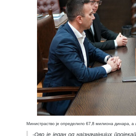
Министраство је определило 67,8 милиона динара, а
-Ово је један од најзначајнијих прој