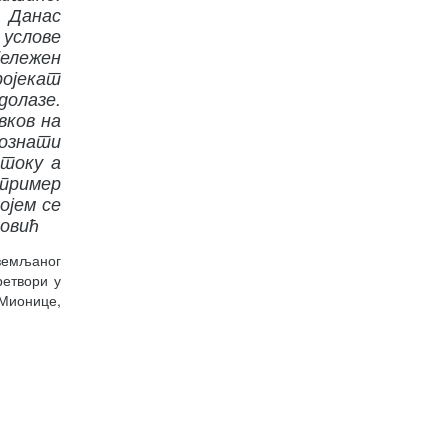
. Данас
 услове
бележен
ојекат
долазе.
вков на
познати
 току а
 пример
ојем се
ковић
земљаног
ретвори у
Мионице,