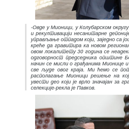
-Овде у Мионици, у Колубарском округу
и рекултивацији несанитарне депоније
управљање отпадом који, заједно са јо
креће да гравитира ка новом регион
овом локалитету 30 година се неадек
одговорност председника општине Бо
начин се мисли о грађанима Мионице 
све људе овог краја. Ми ћемо се по
располагање Мионици решење на који
увести део који је врло значајан за гр
селекције-рекла је Павков.