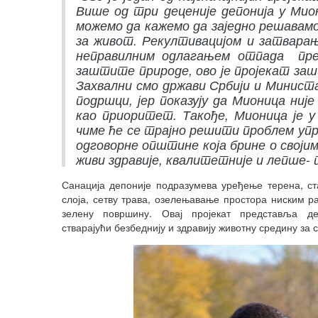
Више од три деценије депонија у Ми
можемо да кажемо да заједно решавамо
за живот. Рекултивацијом и затварање
неправилним одлагањем отпада прет
заштите природе, ово је пројекат заш
Захвални смо држави Србији и Минис
подршци, јер показују да Мионица ниј
као приоритет. Такође, Мионица је у 
чиме ће се трајно решити проблем у
одговорне општине која брине о својим
живи здравије, квалитетније и лепше-
Санација депоније подразумева уређење терена, с
слоја, сетву трава, озелењавање простора ниским 
зелену површину. Овај пројекат представља д
стварајући безбеднију и здравију животну средину за 