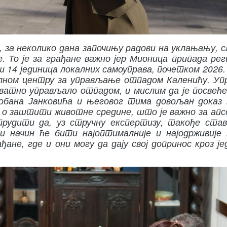
, за неколико дана започињу радови на уклањању, с
. То је за грађане важно јер Мионица припада рег
ш 14 јединица локалних самоуправа, почетком 2026.
алном центру за управљање отпадом Каленићу. Уп
ватно управљало отпадом, и мислим да је посвећ
бана Јанковића и његовог тима довољан доказ 
и о заштити животне средине, што је важно за ап
трудити да, уз стручну експертизу, такође ста
 начин ће бити најоптималније и најодрживије 
ађане, где и они могу да дају свој допринос кроз је