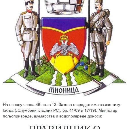
На основу члaна 46. став 13. Закона о средствима за заштиту
биља („Службени гласник РС”, бр. 41/09 и 17/19), Mинистар
пољопривреде, шумарства и водопривреде доноси:
ПРАВИЛНИК О