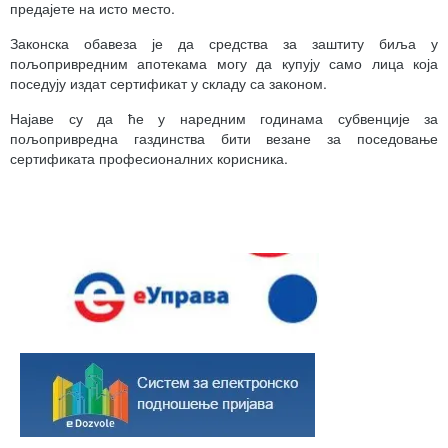
предајете на исто место.
Законска обавеза је да средства за заштиту биља у
пољопривредним апотекама могу да купују само лица која
поседују издат сертификат у складу са законом.
Најаве су да ће у наредним годинама субвенције за
пољопривредна газдинства бити везане за поседовање
сертификата професионалних корисника.