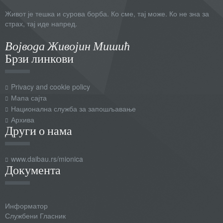
Живот је тешка и сурова борба. Ко сме, тај може. Ко не зна за
страх, тај иде напред.
Војвода Живојин Мишић
Брзи линкови
Privacy and cookie policy
Мапа сајта
Национална служба за запошљавање
Архива
Други о нама
www.daibau.rs/mionica
Документа
Информатор
Службени Гласник