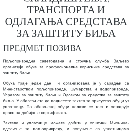
ТРАНСПОРТА И
ОДЛАГАЊА СРЕДСТАВА
ЗА ЗАШТИТУ БИЉА
ПРЕДМЕТ ПОЗИВА
Пољопривредна саветодавна и стручна служба Ваљево
организује обуке за професионалне кориснике средстава за
заштиту биља.
Обука траје један дан и организована је у сарадњи са
Министарством пољопривреде, шумарства и водопривреде,
Управом за заштиту биља и Одсеком за средства за заштиту
биља. У обавези сте да поднесете захтев за присуство обуци уз
уплатницу. По обављеној обуци полаже се тест и остварује
право на добијање сертификата.
Захтеве и уплатнице можете добити у општини Мионица-
одељење за пољопривреду, и попуњене са уплатницама