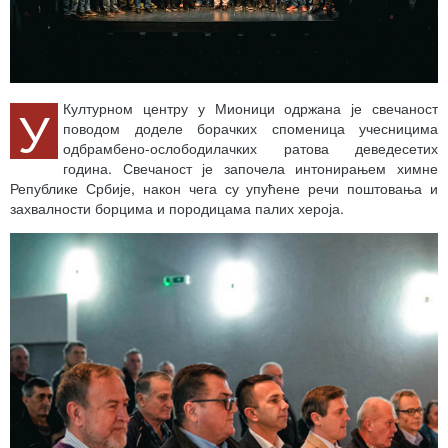
У
Културном центру у Мионици одржана је свечаност
поводом доделе борачких споменица учесницима
одбрамбено-ослободилачких ратова деведесетих
година. Свечаност је започела интонирањем химне
Републике Србије, након чега су упућене речи поштовања и
захвалности борцима и породицама палих хероја.