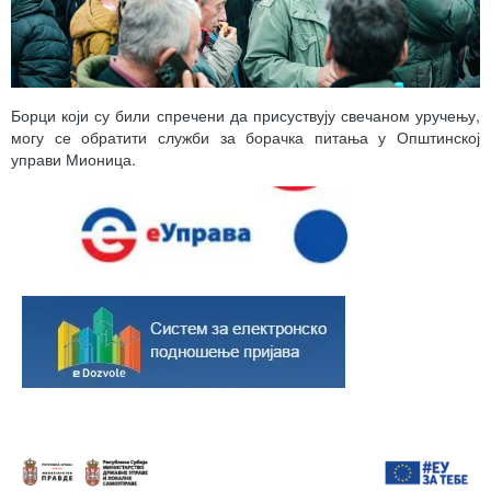
Борци који су били спречени да присуствују свечаном уручењу,
могу се обратити служби за борачка питања у Општинској
управи Мионица.