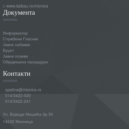
www.daibau.rs/mionica
Документа
Информатор
Службени Гласник
Јавне набавке
Буџет
Јавни позиви
Обједињена процедура
Контакти
opstina@mionica.rs
014/3422-020
014/3422-241
Ул. Војводе Мишића бр.30
14242 Мионица