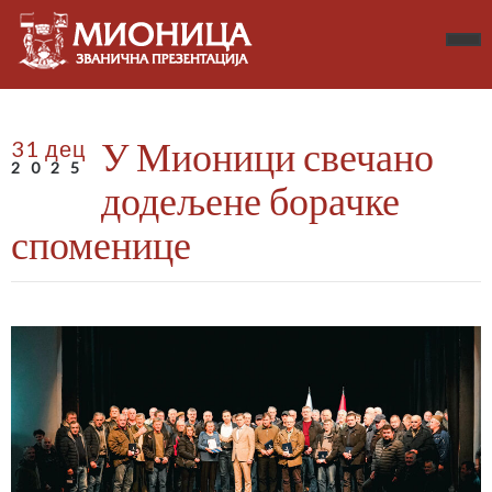
У Мионици свечано
31 дец
2025
додељене борачке
споменице