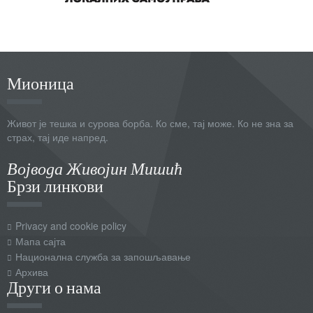
Мионица
Живот је тешка и сурова борба. Ко сме, тај може. Ко не зна за
страх, тај иде напред.
Војвода Живојин Мишић
Брзи линкови
Privacy and cookie policy
Мапа сајта
Национална служба за запошљавање
Архива
Други о нама