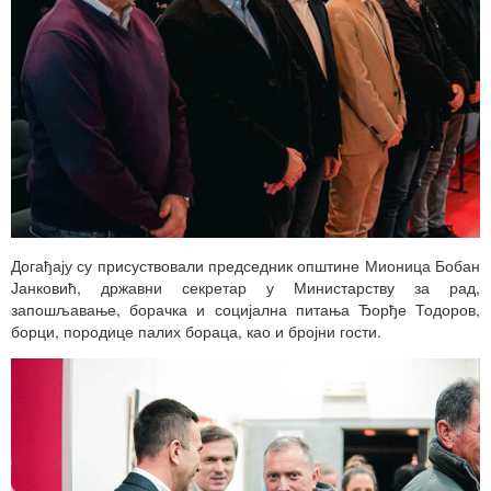
Догађају су присуствовали председник општине Мионица Бобан
Јанковић, државни секретар у Министарству за рад,
запошљавање, борачка и социјална питања Ђорђе Тодоров,
борци, породице палих бораца, као и бројни гости.