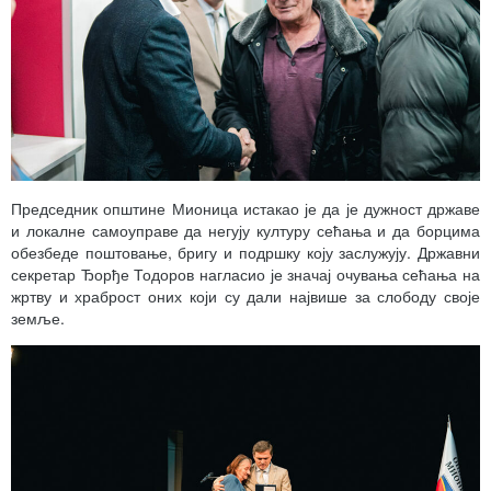
Председник општине Мионица истакао је да је дужност државе
и локалне самоуправе да негују културу сећања и да борцима
обезбеде поштовање, бригу и подршку коју заслужују. Државни
секретар Ђорђе Тодоров нагласио је значај очувања сећања на
жртву и храброст оних који су дали највише за слободу своје
земље.