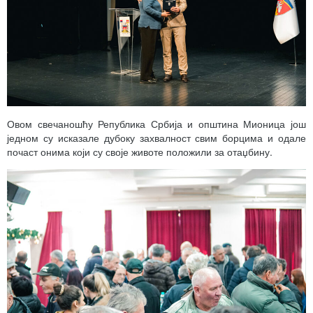
Овом свечаношћу Република Србија и општина Мионица још
једном су исказале дубоку захвалност свим борцима и одале
почаст онима који су своје животе положили за отаџбину.