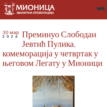
Преминуо Слободан
30 мар
2026
Јевтић Пулика,
комеморација у четвртак у
његовом Легату у Мионици