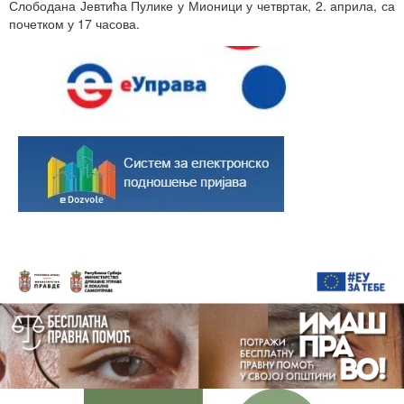
Слободана Јевтића Пулике у Мионици у четвртак, 2. априла, са
почетком у 17 часова.