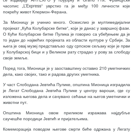
часопис „L’Express“ уврстио га је међу 100 личности које
покрећу живот Клермон-Ферана.
За Мионицу је учинио много. Осмислио је мултимедијални
пројекат „Кућа Колубарске битке“, који је данас у завршној фази.
О Кући Колубарске битке Пулика је говорио са убеђењем да је
то један до највећих пројеката из области културе у Србији. За
њега је овај музеј представљао оду српском сељаку који је први
у Колубарској бици и у Великом рату страдао у рову за слободу
своје земље.
Поред тога, Мионици је у заоставштину оставио 210 уметничких
дела, како својих, тако и радова других уметника.
У част Слободана Јевтића Пулике, општина Мионица изградила
је Легат Слободана Јевтића Пулике у центру вароши, где су
изложена његова дела и сачувано сећање на његов уметнички и
животни пут.
Општина Мионица овом приликом изражава најдубље
саучешће породици Јевтић и пријатељима.
Комеморација поводом његове смрти биће одржана у Легату