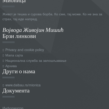
Живот је тешка и сурова борба. Ко сме, тај може. Ко не зна за
страх, тај иде напред.
Војвода Живојин Мишић
Брзи линкови
Privacy and cookie policy
Мапа сајта
Национална служба за запошљавање
Архива
Други о нама
www.daibau.rs/mionica
Документа
Информатор