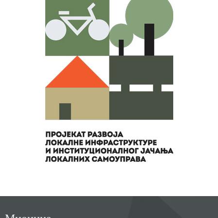
Мионица