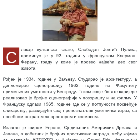
С
ликар вулканске снаге, Слободан Јевтић Пулика,
преминуо је у 92. години у француском Клермон-
Ферану, граду у коме је провео највећи део свог
живота.
Рођен је 1934. године у Ваљеву. Студирао је архитектуру, а
дипломирао сценографију 1962. године на Факултету
примењених уметности у Београду. Током своје богате каријере
реализовао је бројне сценографије у позоришту и на филму. У
Француску одлази 1965. године где се у потпуности посвећује
сликарству, развијајући свој препознатљив уметнички израз, са
посебном потрагом за простором и космосом.
Излагао је широм Европе, Сједињених Америчких Држава и
Јапана, а добитник је бројних престижних награда, међу којима
се издвајају ARTEXPO у Њујорку и Grand Prix. Француски