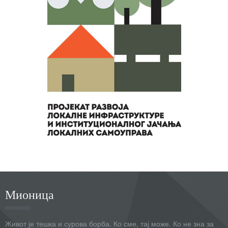
Мионица
Живот је тешка и сурова борба. Ко сме, тај може. Ко не зна за