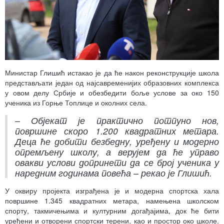
Министар Глишић истакао је да ће након реконструкције школа
представљати један од најсавременијих образовних комплекса
у овом делу Србије и обезбедити боље услове за око 150
ученика из Горње Топлице и околних села.
– Објекат је практично потпуно нов,
површине скоро 1.200 квадратних метара.
Деца ће добити безбедну, уређену и модерно
опремљену школу, а верујем да ће управо
овакви услови допринети да се број ученика у
наредним годинама повећа – рекао је Глишић.
У оквиру пројекта изграђена је и модерна спортска хала
површине 1.345 квадратних метара, намењена школском
спорту, такмичењима и културним догађајима, док ће бити
уређени и отворени спортски терени, као и простор око школе.