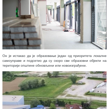
Он је истакао да је образовање један од приоритета локалне
самоуправе и подсетио да су скоро сви образовни објекти на
територији општине обновљени или новоизграђени.