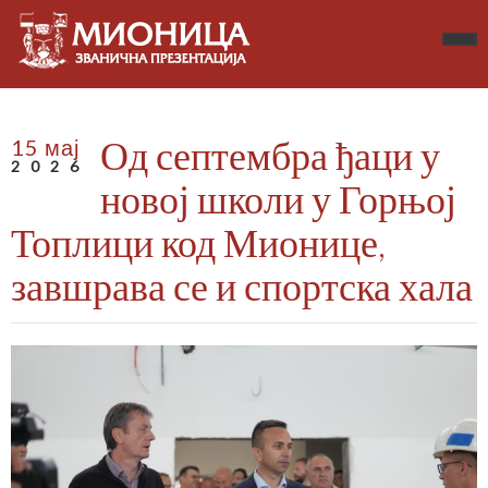
Од септембра ђаци у
15 мај
2026
новој школи у Горњој
Топлици код Мионице,
завшрава се и спортска хала