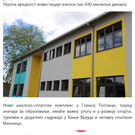
Укупна вредност инвестиције износи око 430 милиона динара.
Нови школско-спортски комплекс у Горњој Топлици, поред
значаја за образовање, имаће важну улогу и у развоју спорта,
туризма и додатних садржаја у Бањи Врујци и читавој општини
Мионица.