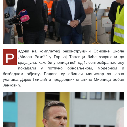
Р
адови на комплетној реконструкцији Основне школе
„Милан Ракић” у Горњој Топлици биће завршени до
краја јула, како би ученици већ од 1. септембра наставу
похађали у потпуно обновљеном, модерном и
безбедном објекту. Радове су обишли министар за јавна
улагања Дарко Глишић и председник општине Мионица Бобан
Јанковић.