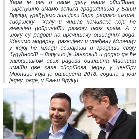
Када је реч о овом делу наше општине,
тренутно имамо велика градилишта у Бањи
Врујци, уређујемо линијски парк, радимо школе,
спортску халу и читав комплекс који ће
значајно допринети развоју овог краја. А у
току су радови на пречитачу отпадних вода.
Желимо модерну, развијену и уређену Мионицу
у којој ће млади остајати и градити своју
будућност – поручио је Јанковић и додао да ће
завршетком ових радова општина Мионица
имати две хале спортова, једну у центру
Мионице која је отворена 2018. године и још
једну, овде, у Бањи Врујци.