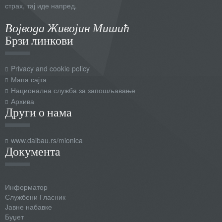
страх, тај иде напред.
Војвода Живојин Мишић
Брзи линкови
Privacy and cookie policy
Мапа сајта
Национална служба за запошљавање
Архива
Други о нама
www.daibau.rs/mionica
Документа
Информатор
Службени Гласник
Јавне набавке
Буџет