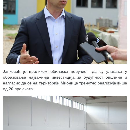
Јанковић је приликом обиласка поручио да су улагања у
образовање најважнија инвестиција за будућност општине и
нагласио да се на територији Мионице тренутно реализује више
од 20 пројеката.