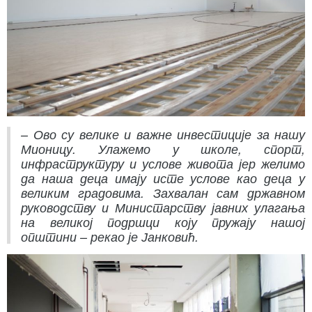
– Ово су велике и важне инвестиције за нашу
Мионицу. Улажемо у школе, спорт,
инфраструктуру и услове живота јер желимо
да наша деца имају исте услове као деца у
великим градовима. Захвалан сам државном
руководству и Министарству јавних улагања
на великој подршци коју пружају нашој
општини – рекао је Јанковић.