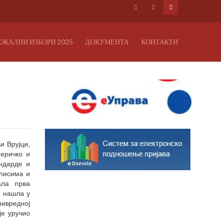
ОКАЛНИ ИЗБОРИ 2025
ДОКУМЕНТА
КОНТАКТИ
и Врујци,
меричко и
андарде и
описима и
ала прва
е нашла у
ривредној
је уручио