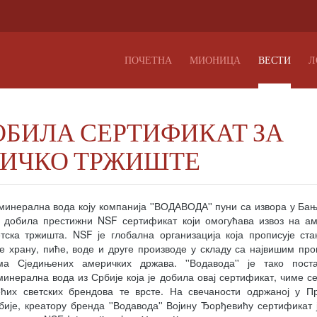
ПОЧЕТНА
МИОНИЦА
ВЕСТИ
Л
ДОБИЛА СЕРТИФИКАТ ЗА
РИЧКО ТРЖИШТЕ
инерална вода коју компанија ''ВОДАВОДА'' пуни са извора у Бањ
е добила престижни NSF сертификат који омогућава извоз на а
тска тржишта. NSF је глобална организација која прописује ст
е храну, пиће, воде и друге производе у складу са највишим пр
ма Сједињених америчких држава. ''Водавода'' је тако пост
инерална вода из Србије која је добила овај сертификат, чиме с
већих светских брендова те врсте. На свечаности одржаној у П
ије, креатору бренда ''Водавода'' Војину Ђорђевићу сертификат 