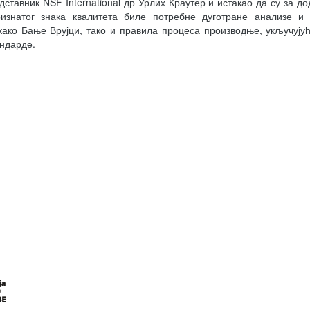
дставник NSF International др Урлих Краутер и истакао да су за до
ризнатог знака квалитета биле потребне дуготране анализе и 
како Бање Врујци, тако и правила процеса производње, укључуј
ндарде.