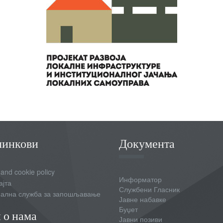
линкови
Документа
 and cookie policy
Информатор
ајта
Службени Гласник
ална служба за запошљавање
Јавне набавке
Буџет
 о нама
Јавни позиви