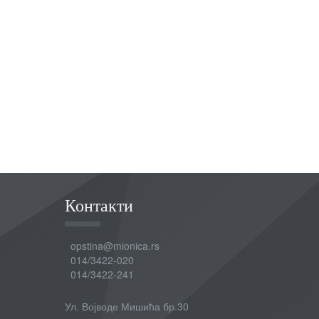
Контакти
opstina@mionica.rs
014/3422-020
014/3422-241
Ул. Војводе Мишића бр.30