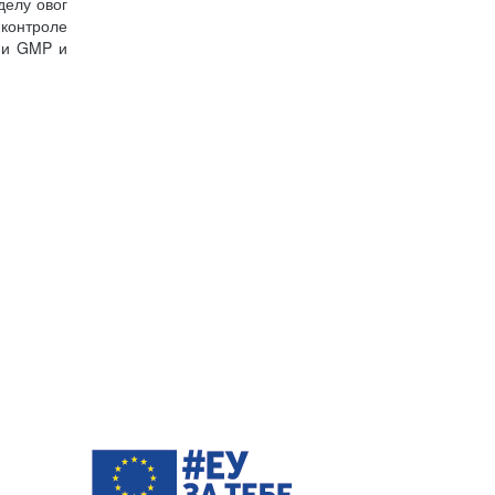
делу овог
контроле
ући GMP и