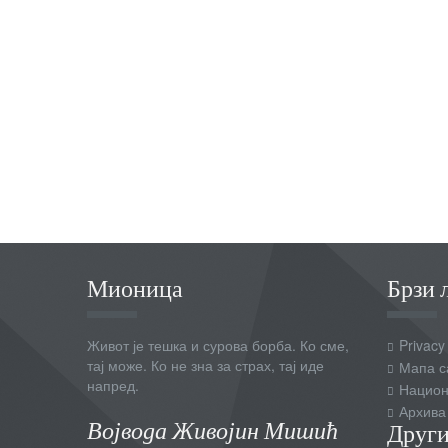
Мионица
Брзи 
Живот је тешка и сурова борба. Ко сме,
Privacy
тај може. Ко не зна за страх, тај иде
Мапа с
напред.
Национ
Архива
Војвода Живојин Мишић
Други