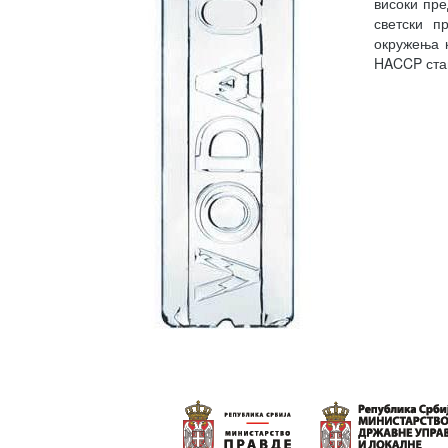
високи пре
светски п
окружења 
HACCP ста