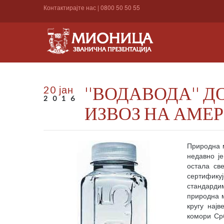
Контактирајте нас
|
0800 50 50 55
''ВОДАВОДА'' 
20 јан
2016
ИЗВОЗ НА АМЕ
Природна м
недавно ј
остала све
сертификуј
стандарди
природна м
кругу нај
комори Срб