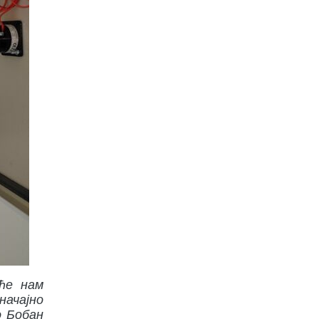
 ће нам
начајно
о Бобан