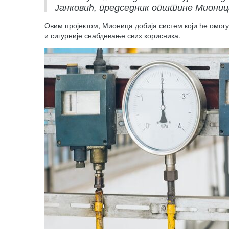
Јанковић, председник општине Миониц
Овим пројектом, Мионица добија систем који ће омог
и сигурније снабдевање свих корисника.