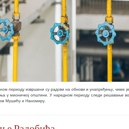
ом периоду извршени су радови на обнови и унапређењу, чиме је
вања у мионичкој општини. У наредном периоду следи решавање в
њем Мушићу и Наномиру.
ање Радобића