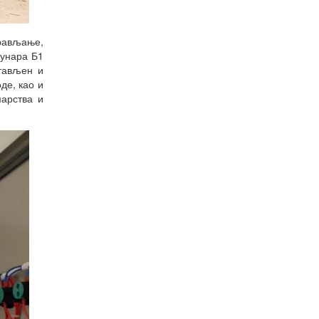
рављање,
бунара Б1
тављен и
де, као и
марства и