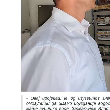
- Овај пројекат је од изузетног зн
омогућити да имамо поузданије водос
мање губитке воде. Захваљујем Влади