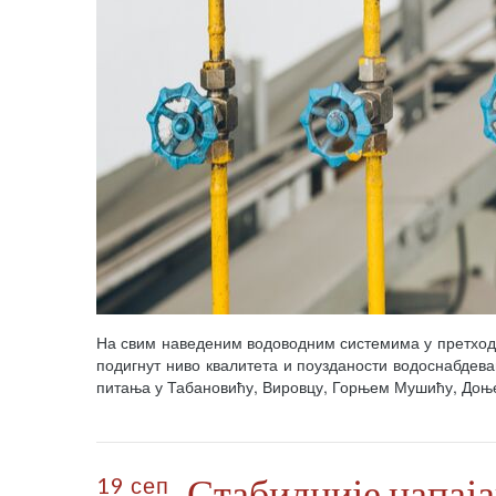
На свим наведеним водоводним системима у претходн
подигнут ниво квалитета и поузданости водоснабде
питања у Табановићу, Вировцу, Горњем Мушићу, До
Стабилније напај
19 сеп