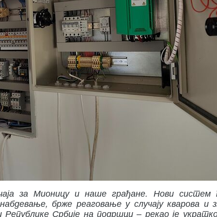
ачаја за Мионицу и наше грађане. Нови систем
набдевање, брже реаговање у случају кварова и з
 Републике Србије на подршци – рекао је укратк