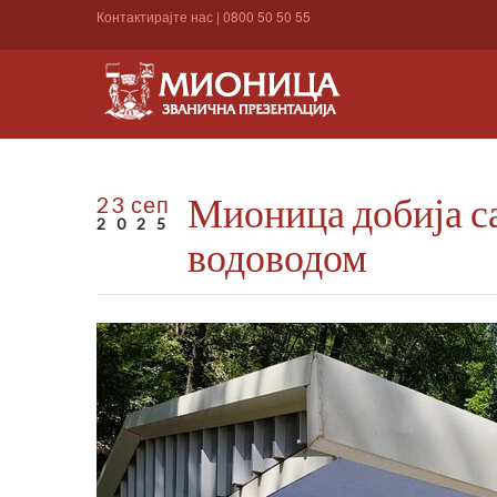
Контактирајте нас
|
0800 50 50 55
Мионица добија с
23 сеп
2025
водоводом