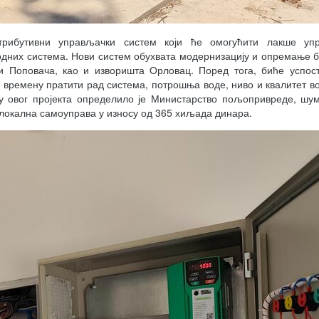
рибутивни управљачки систем који ће омогућити лакше уп
одних система. Нови систем обухвата модернизацију и опремање 
и Поповача, као и изворишта Орловац. Поред тога, биће успос
м времену пратити рад система, потрошња воде, ниво и квалитет во
у овог пројекта определило је Министарство пољопривреде, шу
 локална самоуправа у износу од 365 хиљада динара.