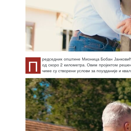
П
редседник општине Мионица Бобан Јанковић 
од скоро 2 километра. Овим пројектом реше
чиме су створени услови за поузданије и ква