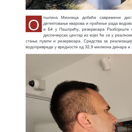
О
пштина Мионица добиће савремени дист
детектовање кварова и праћење рада водов
и Б4 у Паштрићу, резервоара Разбојиште 
диспечерски центар из којег ће се у реално
стање пумпи и резервоара. Средства за реализациј
водопривреде у вредности од 32,9 милиона динара и