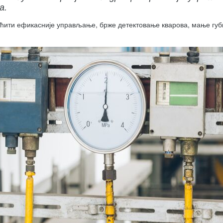
а.
ућити ефикасније управљање, брже детектовање кварова, мање губ