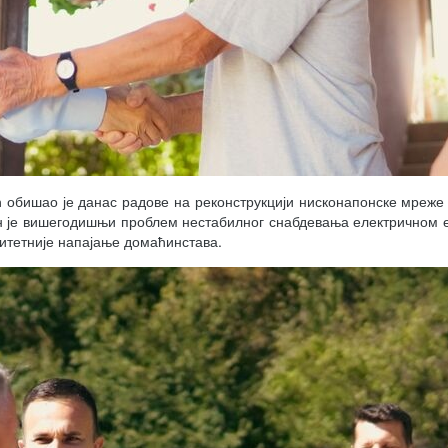
обишао је данас радове на реконструкцији нисконапонске мреже
н је вишегодишњи проблем нестабилног снабдевања електричном 
литетније напајање домаћинстава.