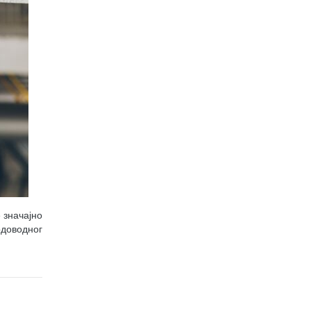
 значајно
одоводног