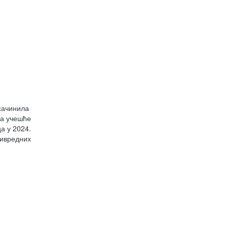
 сачинила
за учешће
а у 2024.
ривредних