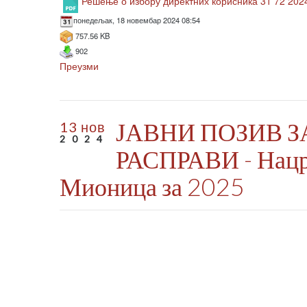
Решење о избору директних корисника 31 72 202
понедељак, 18 новембар 2024 08:54
757.56 KB
902
Преузми
ЈАВНИ ПОЗИВ З
13 нов
2024
РАСПРАВИ - Нацр
Мионица за 2025