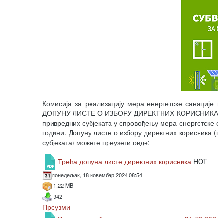
Комисија за реализацију мера енергетске санације
ДОПУНУ ЛИСТЕ О ИЗБОРУ ДИРЕКТНИХ КОРИСНИКА (привр
привредних субјеката у спровођењу мера енергетске 
години. Допуну листе о избору директних корисника 
субјеката) можете преузети овде:
Трећа допуна листе директних корисника
HOT
понедељак, 18 новембар 2024 08:54
1.22 MB
942
Преузми