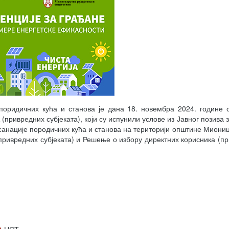
 поридичних кућа и станова је дана 18. новембра 2024. године
едних субјеката), који су испунили услове из Јавног позива 
санације породичних кућа и станова на територији општине Миониц
(привредних субјеката) и Решење о избору директних корисника (п