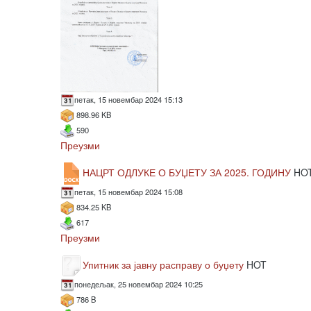
петак, 15 новембар 2024 15:13
898.96 KB
590
Преузми
НАЦРТ ОДЛУКЕ О БУЏЕТУ ЗА 2025. ГОДИНУ
HO
петак, 15 новембар 2024 15:08
834.25 KB
617
Преузми
Упитник за јавну расправу о буџету
HOT
понедељак, 25 новембар 2024 10:25
786 B