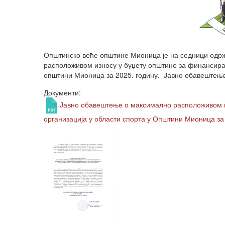
Општинско веће општине Мионица је на седници одрж
расположивом износу у буџету општине за финансира
општини Мионица за 2025. годину. Јавно обавештење
Документи:
Јавно обавештење о максимално расположивом и
организација у области спорта у Општини Мионица за