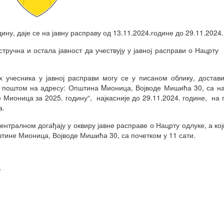
у, даје се на јавну расправу од­­ 13.11.2024.године до 29.11.2024.
стручна и остала јавност да учествују у јавној расправи о Нацрту
учесника у јавној расправи могу се у писаном облику, достав
поштом на адресу: Општина Mионица, Војводе Мишића 30, са н
 Мионица за 2025. годину“, најкасније до 29.11.2024. године, на
а.
ентралном догађају у оквиру јавне расправе о Нацрту одлуке, а кој
штине Мионица, Војводе Мишића 30, са почетком у 11 сати.
T