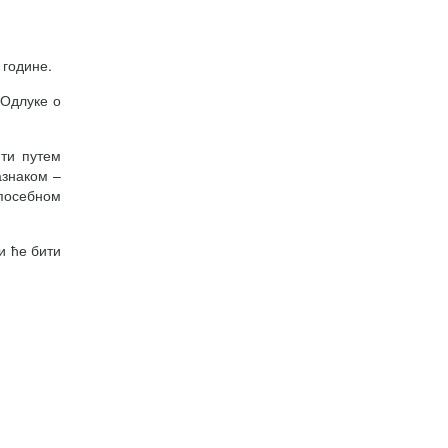
 године.
 Одлуке о
ити путем
азнаком –
 посебном
и ће бити