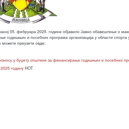
аној 05. фебруара 2025. године објавило Јавно обавештење о ма
ње годишњих и посебних програма организација у области спорта 
 можете преузети овде:
зносу у буџету општине за финансирање годишњих и посебних п
 2025 годину
HOT