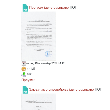
Програм јавне расправе
HOT
петак, 15 новембар 2024 15:12
1.1 MB
612
Преузми
Закључак о спровођењу јавне расправе
HOT