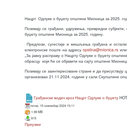
Нацрт Одлуке о буџету општине Мионица за 2025. годин
Позивају се грађани, удружења, привредни субјекти, 
буџету општине Мионица за 2025. годину.
Предлози, сугестије и мишљења грађана и осталих 
електронске поште на адресу
opstina@mionica.rs
или 
„За јавну расправу о Нацрту Одлуке о буџету општине
обрасцу који ће се објавити на сајту општине Миониц
Позивају се заинтересоване стране и да присуствују ц
организован 21.11.2024. године у сали Скупштине оп
Грађански водич кроз Нацрт Одлуке о буџету
HO
петак, 15 новембар 2024 15:11
1.99 MB
615
Преузми