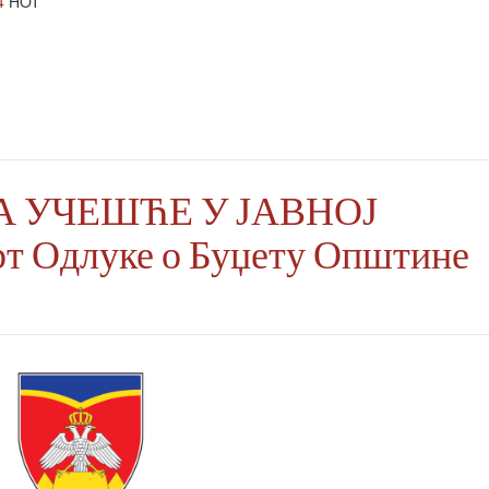
4
HOT
А УЧЕШЋЕ У ЈАВНОЈ
т Одлуке о Буџету Општине