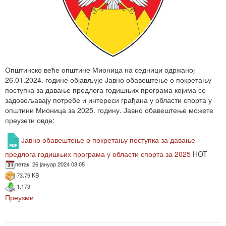
Општинско веће општине Мионица на седници одржаној
26.01.2024. године објављује Јавно обавештење о покретању
поступка за давање предлога годишњих програма којима се
задовољавају потребе и интереси грађана у области спорта у
општини Мионица за 2025. годину. Јавно обавештење можете
преузети овде:
Јавно обавештење о покретању поступка за давање
предлога годишњих програма у области спорта за 2025
HOT
петак, 26 јануар 2024 08:05
73.79 KB
1.173
Преузми