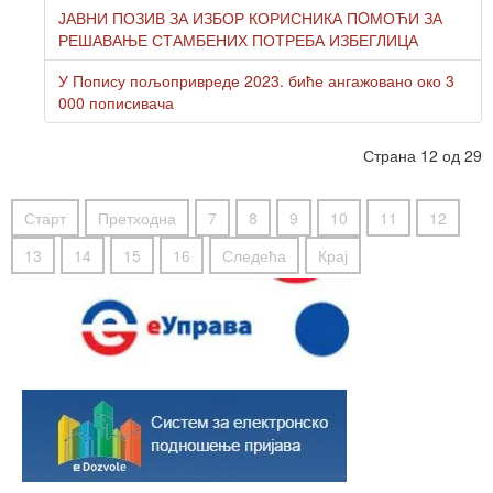
ЈАВНИ ПОЗИВ ЗА ИЗБОР КОРИСНИКА ПOМОЋИ ЗА
РЕШАВАЊЕ СТАМБЕНИХ ПОТРЕБА ИЗБЕГЛИЦА
У Попису пољопривреде 2023. биће ангажовано око 3
000 пописивача
Страна 12 од 29
Старт
Претходна
7
8
9
10
11
12
13
14
15
16
Следећа
Крај