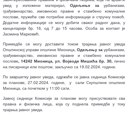
увид у изложени материјал,
Одељење за
урбанизам,
грађевинарство, имовинско правне и стамбено комуналне
послове, пружиће све потребне информације и стручну помоћ.
Додатне информације се могу добити сваког радног дана, у
канцеларији бр. 16, од 7 до 15 часова. Особа за контакт је
Јасмина Марковић.
Примедбе се могу доставити током трајања јавног увида
Општинској управи општине Мионица,
Одељењу за
урбанизам,
грађевинарство, имовинско правне и стамбено комуналне
послове
, 14242 Мионица, ул. Војводе Мишића бр. 30,
лично
на писарници или поштом, закључно са 19.02.2024. године.
По завршетку јавног увида, одржаће се јавна седница Комисије
за планове, 27.02.2024. године, у сали Скупштине општине
Мионица, са почетком у 11:00 сати.
Јавној седници Комисије за планове могу присуствовати сва
правна и физичка лица, која су поднела примедбе у току
трајања јавног увида.