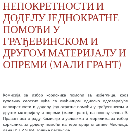
НЕПОКРЕТНОСТИ И
ДОДЕЛУ ЈЕДНОКРАТНЕ
ПОМОЋИ У
ГРАЂЕВИНСКОМ И
ДРУГОМ МАТЕРИЈАЛУ И
ОПРЕМИ (МАЛИ ГРАНТ)
Комисија за избор корисника помоћи за избеглице, кроз
куповину сеоских кућа са окућницом односно одговарајуће
непокретности и доделу једнократне помоћи у грађевинском и
другом материјалу и опреми (мали грант), на основу члана 9.
Правилника о раду Комисије и условима и мерилима за избор
корисника за доделу помоћи на територији општине Мионица,
дана 01.02.2024. године расписује