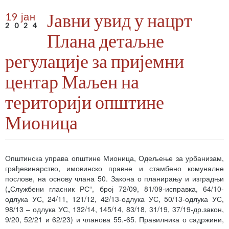
Јавни увид у нацрт
19 јан
2024
Плана детаљне
регулације за пријемни
центар Маљен на
територији општине
Мионица
Општинска управа општине Мионица, Одељење за урбанизам,
грађевинарство, имовинско правне и стамбено комуналне
послове, на основу члана 50. Закона о планирању и изградњи
(„Службени гласник РС“, број 72/09, 81/09-исправка, 64/10-
одлука УС, 24/11, 121/12, 42/13-одлука УС, 50/13-одлука УС,
98/13 – одлука УС, 132/14, 145/14, 83/18, 31/19, 37/19-др.закон,
9/20, 52/21 и 62/23) и чланова 55.-65. Правилника о садржини,