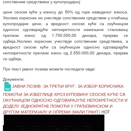
сопственим средствима у купопродајној
цени сеоске куће у износу до 50% од горе наведеног износа.
Уколико корисник не учествује сопственим средствим у плаћању
купопродајне цене, а вредност сеоске куће са окућницом
односно одговарајуће непокретности намењене становању
прелази износ од 1.700.000,00 динара, пријава се
одбија.Уколико корисник учествује сопственим средствима, а
вредност сеоске куће са окућницом односно одговарајуће
непокретности прелази износ од 2.550.000,00 динара, пријава
се одбија.
Пун текст јавног позива можете погледати овде:
Документи:
ЈАВНИ ПОЗИВ -ЗА ТРЕЋИ КРУГ- ЗА ИЗБОР КОРИСНИКА
ПОМОЋИ ЗА ИЗБЕГЛИЦЕ КРОЗ КУПОВИНУ СЕОСКЕ КУЋЕ СA
ОКУЋНИЦОМ ОДНОСНО ОДГОВАРАЈУЋЕ НЕПОКРЕТНОСТИ И
ДОДЕЛУ ЈЕДНОКРАТНЕ ПОМОЋИ У ГРАЂЕВИНСКОМ И
ДРУГОМ МАТЕРИЈАЛУ И ОПРЕМИ (МАЛИ ГРАНТ)
HOT