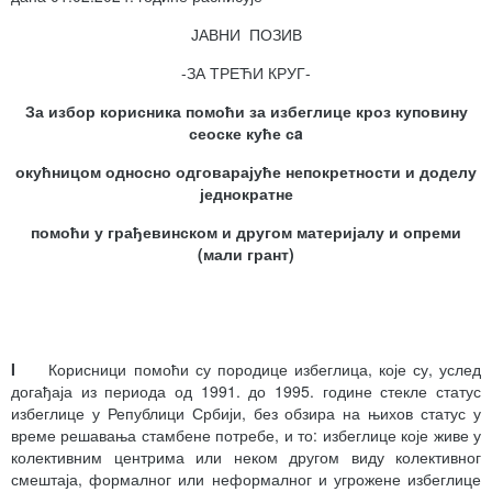
ЈАВНИ ПОЗИВ
-ЗА ТРЕЋИ КРУГ-
За избор корисника помоћи за избеглице кроз куповину
сеоске куће сa
окућницом односно одговарајуће непокретности и доделу
једнократне
помоћи у грађевинском и другом материјалу и опреми
(мали грант)
I
Корисници помоћи су породице избеглица, које су, услед
догађаја из периода од 1991. до 1995. године стекле статус
избеглице у Републици Србији, без обзира на њихов статус у
време решавања стамбене потребе, и то: избеглице које живе у
колективним центрима или неком другом виду колективног
смештаја, формалног или неформалног и угрожене избеглице