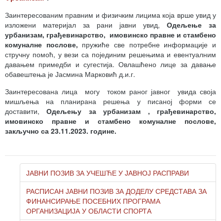
Заинтересованим правним и физичким лицима која врше увид у
изложени материјал за рани јавни увид,
Одељење за
урбанизам, грађевинарство, имовинско правне и стамбено
комуналне послове,
пружиће све потребне информације и
стручну помоћ, у вези са појединим решењима и евентуалним
давањем примедби и сугестија. Овлашћено лице за давање
обавештења је Јасмина Марковић д.и.г.
Заинтересована лица могу током раног јавног увида своја
мишљења на планирана решења у писаној форми се
доставити,
Одељењу за урбанизам , грађевинарство,
имовинско правне и стамбено комуналне послове,
закључно са 23.11.2023. године.
ЈАВНИ ПОЗИВ ЗА УЧЕШЋЕ У ЈАВНОЈ РАСПРАВИ
РАСПИСАН ЈАВНИ ПОЗИВ ЗА ДОДЕЛУ СРЕДСТАВА ЗА
ФИНАНСИРАЊЕ ПОСЕБНИХ ПРОГРАМА
ОРГАНИЗАЦИЈА У ОБЛАСТИ СПОРТА