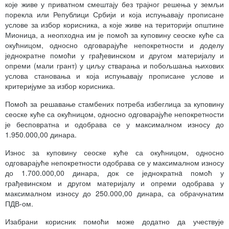
које живе у приватном смештају без трајног решења у земљи
порекла или Републици Србији и која испуњавају прописане
услове за избор корисника, а које живе на територији општине
Мионица, а неопходна им је помоћ за куповину сеоске куће са
окућницом, односно одговарајуће непокретности и доделу
једнократне помоћи у грађевинском и другом материјалу и
опреми (мали грант) у циљу стварања и побољшања њихових
услова становања и која испуњавају прописане услове и
критеријуме за избор корисника.
Помоћ за решавање стамбених потреба избеглица за куповину
сеоске куће са окућницом, односно одговарајуће непокретности
је бесповратна и одобрава се у максималном износу до
1.950.000,00 динара.
Износ за куповину сеоске куће са окућницом, односно
одговарајуће непокретности одобрава се у максималном износу
до 1.700.000,00 динара, док се једнократнa помоћ у
грађевинском и другом материјалу и опреми одобрава у
максималном износу до 250.000,00 динара, са обрачунатим
ПДВ-ом.
Изабрани корисник помоћи може додатно да учествује