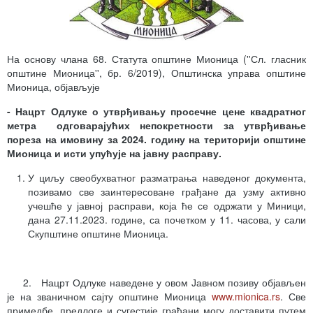
На основу члана 68. Статута општине Мионица (''Сл. гласник
општине Мионица'', бр. 6/2019), Општинска управа општине
Мионица, објављује
- Нацрт Одлуке о утврђивању просечне цене квадратног
метра одговарајућих непокретности за утврђивање
пореза на имовину за 2024. годину на територији општине
Мионица и исти упућује на јавну расправу.
У циљу свеобухватног разматрања наведеног документа,
позивамо све заинтересоване грађане да узму активно
учешће у јавној расправи, која ће се одржати у Миници,
дана 27.11.2023. године, са почетком у 11. часова, у сали
Скупштине општине Мионица.
2. Нацрт Одлуке наведене у овом Јавном позиву објављен
је на званичном сајту општине Мионица
www.mionica.rs
. Све
примедбе, предлоге и сугестије грађани могу доставити путем