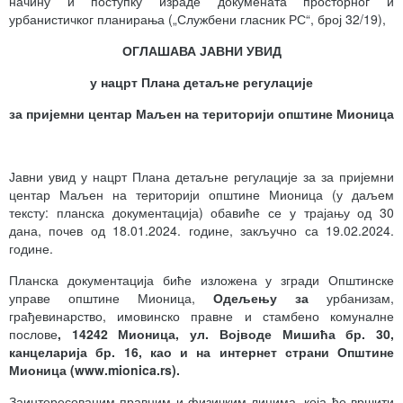
начину и поступку израде докумената просторног и
урбанистичког планирања („Службени гласник РС“, број 32/19),
ОГЛАШАВА ЈАВНИ УВИД
у нацрт
Плана детаљне регулације
за пријемни центар Маљен на територији општине Мионица
Јавни увид у нацрт Плана детаљне регулације за за пријемни
центар Маљен на територији општине Мионица (у даљем
тексту: планска документација) обавиће се у трајању од 30
дана, почев од 18.01.2024. године, закључно са 19.02.2024.
године.
Планска документација биће изложена у згради Општинске
управе општине Мионица,
Одељењу за
урбанизам,
грађевинарство, имовинско правне и стамбено комуналне
послове
, 14242 Мионица, ул. Војводе Мишића бр. 30,
канцеларија бр. 16, као и на
интернет страни Општине
Мионица (www.mionica.rs
).
Заинтересованим правним и физичким лицима, која ће вршити