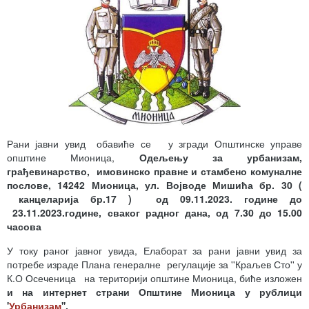
Рани јавни увид обавиће се у згради Општинске управе
општине Мионица,
Одељењу за урбанизам,
грађевинарство, имовинско правне и стамбено комуналне
послове, 14242 Мионица, ул. Војводе Мишића бр. 30 (
канцеларија бр.17 ) од 09.11.2023. године до
23.11.2023.године, сваког радног дана, од 7.30 до 15.00
часова
У току раног јавног увида, Елаборат за рани јавни увид за
потребе израде Плана генералне регулације за ''Краљев Сто'' у
К.О Осеченица на територији општине Мионица, биће изложен
и на интернет страни Општине Мионица у рублици
'
Урбанизам
''.