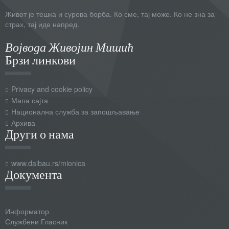
Живот је тешка и сурова борба. Ко сме, тај може. Ко не зна за
страх, тај иде напред.
Војвода Живојин Мишић
Брзи линкови
Privacy and cookie policy
Мапа сајта
Национална служба за запошљавање
Архива
Други о нама
www.daibau.rs/mionica
Документа
Информатор
Службени Гласник