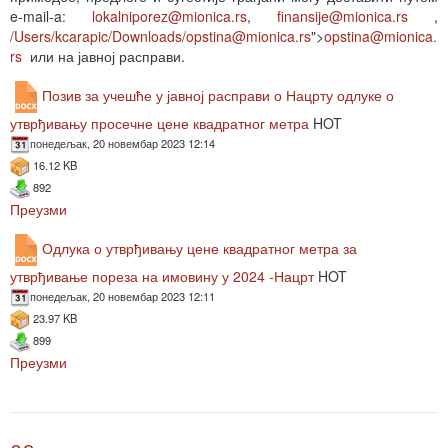
e-mail-a:
lokalniporez@mionica.rs
,
finansije@mionica.rs
,
/Users/kcarapic/Downloads/
opstina@mionica.rs
">
opstina@mionica.
rs
или на јавној расправи.
Позив за учешће у јавној расправи о Нацрту одлуке о
утврђивању просечне цене квадратног метра
HOT
понедељак, 20 новембар 2023 12:14
16.12 KB
892
Преузми
Одлука о утврђивању цене квадратног метра за
утврђивање пореза на имовину у 2024 -Нацрт
HOT
понедељак, 20 новембар 2023 12:11
23.97 KB
899
Преузми