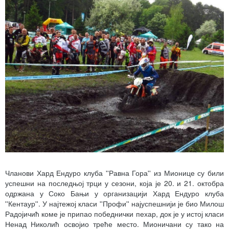
Чланови Хард Ендуро клуба ''Равна Гора'' из Мионице су били
успешни на последњој трци у сезони, која је 20. и 21. октобра
одржана у Соко Бањи у организацији Хард Ендуро клуба
''Кентаур''. У најтежој класи ''Профи'' најуспешнији је био Милош
Радојичић коме је припао победнички пехар, док је у истој класи
Ненад Николић освојио треће место. Мионичани су тако на