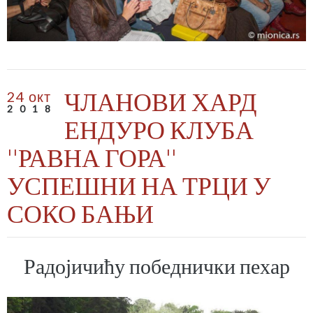
ЧЛАНОВИ ХАРД
24 окт
2018
ЕНДУРО КЛУБА
''РАВНА ГОРА''
УСПЕШНИ НА ТРЦИ У
СОКО БАЊИ
Радојичићу победнички пехар