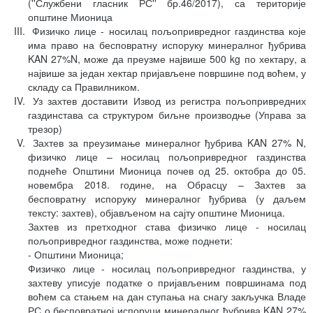
(''Службени гласник РС'' бр.46/2017), са територије
општине Мионица
Физичко лице - носилац пољопривредног газдинства које
има право на бесповратну испоруку минералног ђубрива
KAN 27%N, може да преузме највише 500 kg по хектару, а
највише за један хектар пријављене површине под воћем, у
складу са Правилником.
Уз захтев доставити Извод из регистра пољопривредних
газдинстава са структуром биљне производње (Управа за
трезор)
Захтев за преузимање минералног ђубрива KAN 27% N,
физичко лице – носилац пољопривредног газдинства
поднеће Општини Мионица почев од 25. октобра до 05.
новембра 2018. године, на Обрасцу – Захтев за
бесповратну испоруку минералног ђубрива (у даљем
тексту: захтев), објављеном на сајту општине Мионица.
Захтев из претходног става физичко лице - носилац
пољопривредног газдинства, може поднети:
- Општини Мионица;
Физичко лице - носилац пољопривредног газдинства, у
захтеву уписује податке о пријављеним површинама под
воћем са стањем на дан ступања на снагу закључка Владе
РС о бесповратној испоруци минералног ђубрива KAN 27%