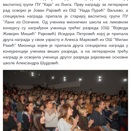
васпитној групи ПУ ''Каја'' из Љига. Прву награду за литерарни
рад освојио је Јован Рајовић из ОШ ''Нада Пурић'' Ваљево, а
специјална награда припала је старијој васпитној групи ПУ
''Лане из Осечине. Од ученика мионичких школа на ликовном
конкурсу су награђени ученица трећег разреда (ОШ ''Војвода
Живојин Мишић'' Рајковић) Исидора Петровић којој је припала
друга награда у свом узрасту и Алекса Марковић из ОШ ''Милан
Ракић'' Мионица којем је припала друга специјална награда у
конкуренцији ученика виших разреда, а на литерарном трећу
награду је освојила ученица другог разреда рајковачке основне
школе Александра Шујдовић.