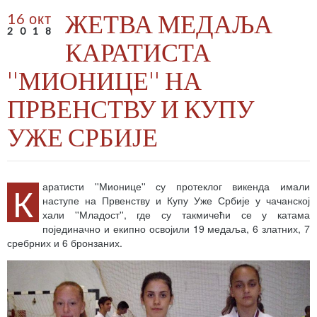
ЖЕТВА МЕДАЉА
16 окт
2018
КАРАТИСТА
''МИОНИЦЕ'' НА
ПРВЕНСТВУ И КУПУ
УЖЕ СРБИЈЕ
К
аратисти ''Мионице'' су протеклог викенда имали
наступе на Првенству и Купу Уже Србије у чачанској
хали ''Младост'', где су такмичећи се у катама
појединачно и екипно освојили 19 медаља, 6 златних, 7
сребрних и 6 бронзаних.