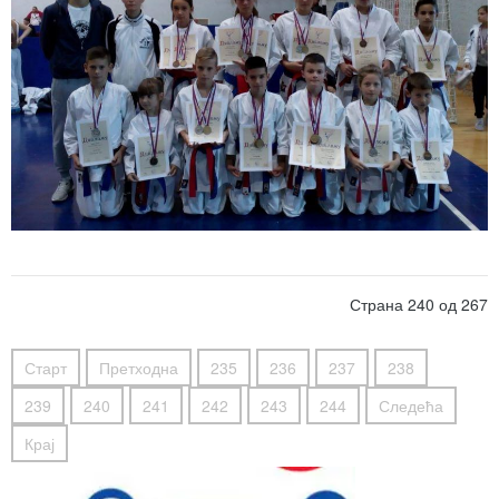
Страна 240 од 267
Старт
Претходна
235
236
237
238
239
240
241
242
243
244
Следећа
Крај