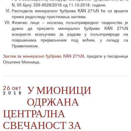
N, 05 Број: 339-9528/2018 од 11.10.2018. године.
Расподела минералног ђубрива KAN 27%N ће се вршити
према редоследу пристизања захтева.
Физичко лице – носилац пољопривредног газдинства је
дужно да преузето минерално ђубриво KAN 27%N
искористи искључиво за радове у пољопривреди на
површинама пријављеним под воћем, у складу са
Правилником.
Захтев за минерално ђубриво KAN 27%N
, предати у писарници
Општине Мионица.
У МИОНИЦИ
26 окт
2018
ОДРЖАНА
ЦЕНТРАЛНА
СВЕЧАНОСТ ЗА