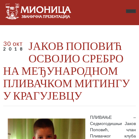
ЈАКОВ ПОПОВИЋ
30 окт
2018
ОСВОЈИО СРЕБРО
НА МЕЂУНАРОДНОМ
ПЛИВАЧКОМ МИТИНГУ
У КРАГУЈЕВЦУ
ПЛИВАЊЕ –
Седмогодишњи Јаков
Поповић, члан
Пливачког клуба