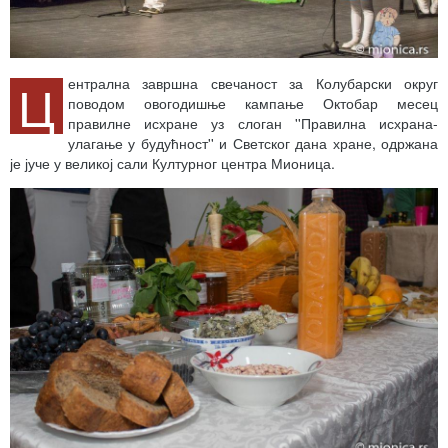
Ц
ентрална завршна свечаност за Колубарски округ
поводом овогодишње кампање Октобар месец
правилне исхране уз слоган ''Правилна исхрана-
улагање у будућност'' и Светског дана хране, одржана
је јуче у великој сали Културног центра Мионица.