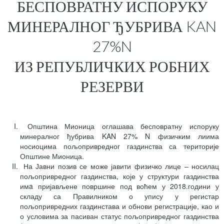
БЕСПОВРАТНУ ИСПОРУКУ
МИНЕРАЛНОГ ЂУБРИВА KAN
27%N
ИЗ РЕПУБЛИЧКИХ РОБНИХ
РЕЗЕРВИ
Општина Мионица оглашава бесповратну испоруку
минералног ђубрива KAN 27% N физичким лиима
носиоцима пољопривредног газдинства са територије
Општине Мионица.
На Јавни позив се може јавити физичко лице – носилац
пољопривредног газдинства, које у структури газдинства
имa пријављене површине под воћем у 2018.години у
складу са Правилником о упису у регистар
пољопривредних газдинстава и обнови регистрације, као и
о условима за пасиван статус пољопривредног газдинства