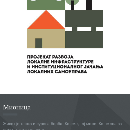
Мионица
Живот је тешка и сурова борба. Ко сме, тај може. Ко не зна за
страх, тај иде напред.