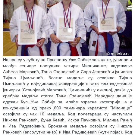
Најпре су у суботу на Првенству Уже Србије за кадете, јуниоре и
млађе сениоре наступиле четири Мионичанке, кадеткиње
Анђела Марковић, Тања Станојевић и Сара Јевтовић и јуниорка
Тијана Цмиљанић. Златне медаље су освојиле Тијана
Цмиљанић у појединачној конкуренцији и ката тим кадеткиња/
јуниорки (Станојевић,Марковић, Цмиљанић) у екипној, док је до
сребрне медаље стигла Тања Станојевић. Наредног дана је
одржан Куп Уже Србије за млађе узрасне категорије, а у
конкуренцији од преко 600 такмичара каратисти ''Мионице''
освојили су чак 16 медаља. Код полетараца су наступили
Никола Ранковић, Дуња Кевић, Искра Пауновић, Милица Ракић
и Ива Радивојевић. Бронзане медаље освојили су Никола
Ранковић (апсолутни ниво) и Ива Радивојевић (жути појас). Код