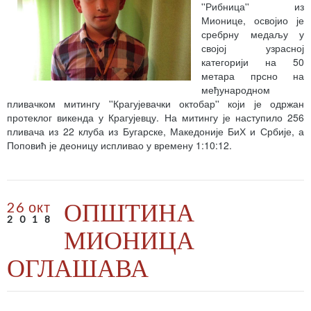
''Рибница'' из
Мионице, освојио је
сребрну медаљу у
својој узрасној
категорији на 50
метара прсно на
међународном
пливачком митингу ''Крагујевачки октобар'' који је одржан
протеклог викенда у Крагујевцу. На митингу је наступило 256
пливача из 22 клуба из Бугарске, Македоније БиХ и Србије, а
Поповић је деоницу испливао у времену 1:10:12.
ОПШТИНА
26 окт
2018
МИОНИЦА
ОГЛАШАВА