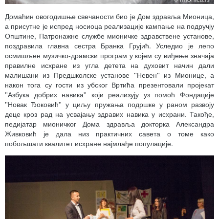
Домаћин овогодишње свечаности био је Дом здравља Мионица,
а присутне је испред носиоца реализације кампање на подручју
Општине, Патронажне службе мионичке здравствене установе,
поздравила главна сестра Бранка Грујић. Уследио је лепо
осмишљен музичко-драмски програм у којем су виђење значаја
правилне исхране из угла детета на духовит начин дали
малишани из Предшколске установе ''Невен'' из Мионице, а
након тога су гости из убског Вртића презентовали пројекат
''Азбука добрих навика'' који реализују уз помоћ Фондације
''Новак Ђоковић'' у циљу пружања подршке у раном развоју
деце кроз рад на усвајању здравих навика у исхрани. Такође,
педијатар мионичког Дома здравља докторка Александра
Живковић је дала низ практичних савета о томе како
побољшати квалитет исхране најмлађе популације.