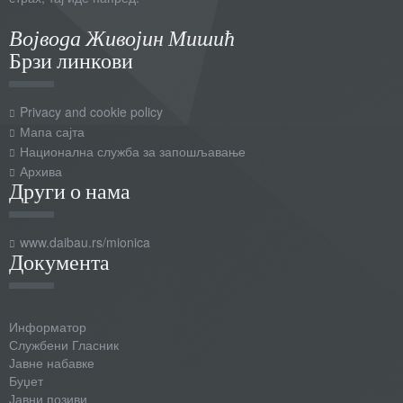
Војвода Живојин Мишић
Брзи линкови
Privacy and cookie policy
Мапа сајта
Национална служба за запошљавање
Архива
Други о нама
www.daibau.rs/mionica
Документа
Информатор
Службени Гласник
Јавне набавке
Буџет
Јавни позиви