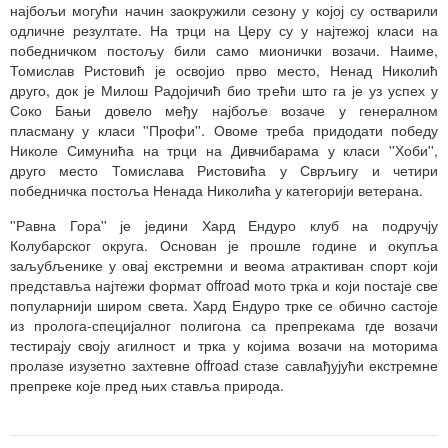
најбољи могући начин заокружили сезону у којој су остварили
одличне резултате. На трци на Церу су у најтежој класи на
победничком постољу били само мионички возачи. Наиме,
Томислав Ристовић је освојио прво место, Ненад Николић
друго, док је Милош Радојичић био трећи што га је уз успех у
Соко Бањи довело међу најбоље возаче у генералном
пласману у класи ''Профи''. Овоме треба придодати победу
Николе Симунића на трци на Дивчибарама у класи ''Хоби'',
друго место Томислава Ристовића у Сврљигу и четири
победничка постоља Ненада Николића у категорији ветерана.
''Равна Гора'' је једини Хард Ендуро клуб на подручју
Колубарског округа. Основан је прошле године и окупља
заљубљенике у овај екстремни и веома атрактиван спорт који
представља најтежи формат offroad мото трка и који постаје све
популарнији широм света. Хард Ендуро трке се обично састоје
из пролога-специјалног полигона са препрекама где возачи
тестирају своју агилност и трка у којима возачи на моторима
пролазе изузетно захтевне offroad стазе савлађујући екстремне
препреке које пред њих ставља природа.