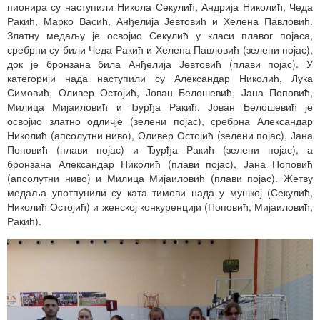
пионира су наступили Никола Секулић, Андрија Николић, Чеда
Ракић, Марко Васић, Анђелија Јевтовић и Хелена Павловић.
Златну медаљу је освојио Секулић у класи плавог појаса,
сребрни су били Чеда Ракић и Хелена Павловић (зелени појас),
док је бронзана била Анђелија Јевтовић (плави појас). У
категорији нада наступили су Александар Николић, Лука
Симовић, Оливер Остојић, Јован Белошевић, Јана Поповић,
Милица Мијаиловић и Ђурђа Ракић. Јован Белошевић је
освојио златно одличје (зелени појас), сребрна Александар
Николић (апсолутни ниво), Оливер Остојић (зелени појас), Јана
Поповић (плави појас) и Ђурђа Ракић (зелени појас), а
бронзана Александар Николић (плави појас), Јана Поповић
(апсолутни ниво) и Милица Мијаиловић (плави појас). Жетву
медаља употпунили су ката тимови нада у мушкој (Секулић,
Николић Остојић) и женској конкуренцији (Поповић, Мијаиловић,
Ракић).