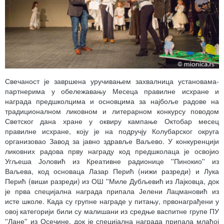
Свечаност је завршена уручивањем захвалница установама-
партнерима у обележавању Месеца правилне исхране и
награда предшколцима и основцима за најбоље радове на
традиционалном ликовном и литерарном конкурсу поводом
Светског дана хране у оквиру кампање Октобар месец
правилне исхране, коју је на подручју Колубарског округа
организовао Завод за јавно здравље Ваљево. У конкуренцији
ликовних радова прву награду код предшколаца је освојио
Угљеша Јоловић из Креативне радионице ''Пинокио'' из
Ваљева, код основаца Лазар Перић (нижи разреди) и Лука
Перић (виши разреди) из ОШ ''Миле Дубљевић из Лајковца, док
је прва специјална награда припала Јелени Лацмановић из
исте школе. Када су групне награде у питању, првонаграђени у
овој категорији били су малишани из средње васпитне групе ПУ
''Лане'' из Осечине, док је специјална награда припала млађој