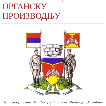
ОРГАНСКУ
ПРОИЗВОДЊУ
На основу члана 38. Статута oпштине Мионица („Службени