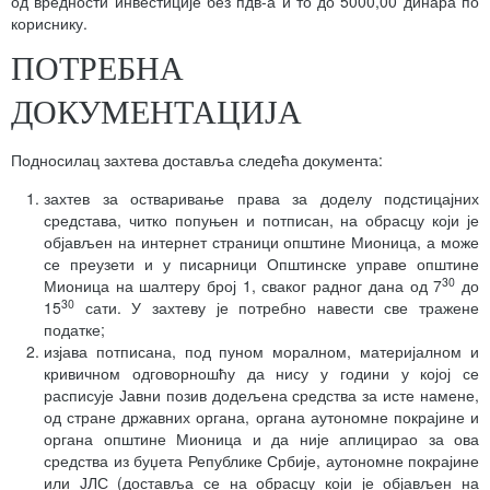
од вредности инвестиције без пдв-а и то до 5000,00 динара по
кориснику.
ПОТРЕБНА
ДОКУМЕНТАЦИЈА
Подносилац захтева доставља следећа документа:
захтев за остваривање права за доделу подстицајних
средстава, читко попуњен и потписан, на обрасцу који је
објављен на интернет страници општине Мионица, а може
се преузети и у писарници Општинске управе општине
30
Мионица на шалтеру број 1, сваког радног дана од 7
до
30
15
сати. У захтеву је потребно навести све тражене
податке;
изјава потписана, под пуном моралном, материјалном и
кривичном одговорношћу да нису у години у којој се
расписује Јавни позив додељена средства за исте намене,
од стране државних органа, органа аутономне покрајине и
органа општине Мионица и да није аплицирао за ова
средства из буџета Републике Србије, аутономне покрајине
или ЈЛС (доставља се на обрасцу који је објављен на