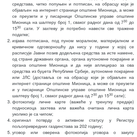
средстава, читко попуњен и потписан, на обрасцу који је
објављен на интернет страници општине Мионица, а може
се преузети и у писарници Општинске управе општине
30
Мионица на шалтеру број 1, сваког радног дана од 7
до
30
15
сати. У захтеву је потребно навести све тражене
податке;
изјава потписана, под пуном моралном, материјалном и
кривичном одговорношћу да нису у години у којој се
расписује Јавни позив додељена средства за исте намене,
од стране државних органа, органа аутономне покрајине и
органа општине Мионица и да није аплицирао за ова
средства из буџета Републике Србије, аутономне покрајине
или ЈЛС (доставља се на обрасцу који је објављен на
интернет страници општине Мионица, а може се преузети
и у писарници Општинске управе општине Мионица на
30
30
шалтеру број 1, сваког радног дана од 7
до 15
сати);
фотокопију личне карте (важеће у тренутку предаје)
подносиоца захтева или важећа очитана лична карта
уколико је са чипом;
оригинал потврду о активном статусу у Регистру
пољопривредних газдинстава за 202 годину;
уговор или оверена фотокопија уговора о закупу