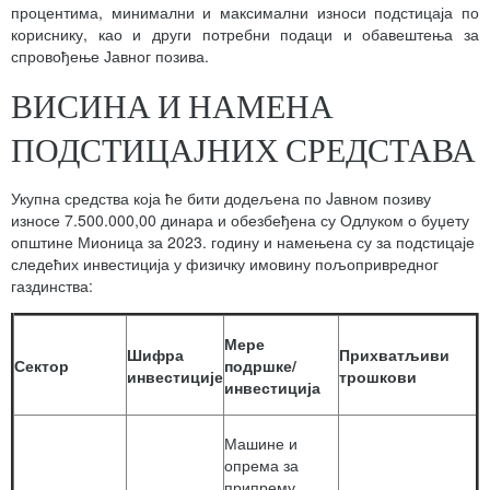
процентима, минимални и максимални износи подстицаја по
кориснику, као и други потребни подаци и обавештења за
спровођење Јавног позива.
ВИСИНА И НАМЕНА
ПОДСТИЦАЈНИХ СРЕДСТАВА
Укупна средства која ће бити додељена по Jавном позиву
износе 7.500.000,00 динара и обезбеђена су Одлуком о буџету
општине Мионица за 2023. годину и намењена су за подстицаје
следећих инвестиција у физичку имовину пољопривредног
газдинства:
Мере
Шифра
Прихватљиви
Сектор
подршке/
инвестиције
трошкови
инвестиција
Машине и
опрема за
припрему