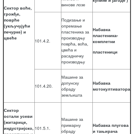
купине и јагоде )
винове лозе
Сектор воће,
грожђе,
поврће
Подизање и
(укључујући
опремање
Набавка
печурке) и
пластеника за
пластеника-
цвеће
производњу
101.4.2.
комплетни
поврћа, воћа,
цвећа и
пластеници
расадничку
производњу
Машине за
допунску
Набавка
101.4.20.
обраду
мотокултиватора
земљишта
Сектор
остали усеви
Машине за
(житарице,
примарну
Набавка плугова
индустријско,
101.5.1.
обраду
и тањирача