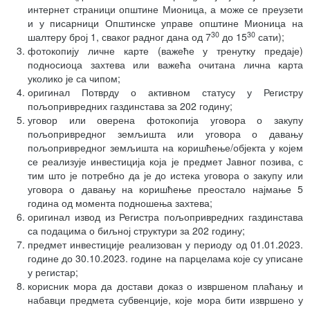
интернет страници општине Мионица, а може се преузети
и у писарници Општинске управе општине Мионица на
30
30
шалтеру број 1, сваког радног дана од 7
до 15
сати);
фотокопију личне карте (важеће у тренутку предаје)
подносиоца захтева или важећа очитана лична карта
уколико је са чипом;
оригинал Потврду о активном статусу у Регистру
пољопривредних газдинстава за 202 годину;
уговор или оверена фотокопија уговора о закупу
пољопривредног земљишта или уговора о давању
пољопривредног земљишта на коришћење/објекта у којем
се реализује инвестиција која је предмет Јавног позива, с
тим што је потребно да је до истека уговора о закупу или
уговора о давању на коришћење преостало најмање 5
година од момента подношења захтева;
оригинал извод из Регистра пољопривредних газдинстава
са подацима о биљној структури за 202 годину;
предмет инвестиције реализован у периоду од 01.01.2023.
године до 30.10.2023. године на парцелама које су уписане
у регистар;
корисник мора да достави доказ о извршеном плаћању и
набавци предмета субвенције, које мора бити извршено у