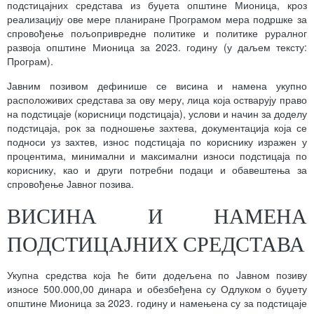
подстицајних средстава из буџета општине Мионица, кроз
реализацију ове мере планиране Програмом мера подршке за
спровођење пољопривредне политике и политике руралног
развоја општине Мионица за 2023. годину (у даљем тексту:
Програм).
Јавним позивом дефинише се висина и намена укупно
расположивих средстава за ову меру, лица која остварују право
на подстицаје (корисници подстицаја), услови и начин за доделу
подстицаја, рок за подношење захтева, документација која се
подноси уз захтев, износ подстицаја по кориснику изражен у
процентима, минимални и максимални износи подстицаја по
кориснику, као и други потребни подаци и обавештења за
спровођење Јавног позива.
ВИСИНА И НАМЕНА
ПОДСТИЦАЈНИХ СРЕДСТАВА
Укупна средства која ће бити додељена по Jавном позиву
износе 500.000,00 динара и обезбеђена су Одлуком о буџету
општине Мионица за 2023. годину и намењена су за подстицаје