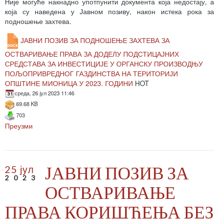
Није могуће накнадно употпунити документа која недостају, а
која су наведена у Јавном позиву, након истека рока за
подношење захтева.
ЈАВНИ ПОЗИВ ЗА ПОДНОШЕЊЕ ЗАХТЕВА ЗА
ОСТВАРИВАЊЕ ПРАВА ЗА ДОДЕЛУ ПОДСТИЦАЈНИХ
СРЕДСТАВА ЗА ИНВЕСТИЦИЈЕ У ОРГАНСКУ ПРОИЗВОДЊУ
ПОЉОПРИВРЕДНОГ ГАЗДИНСТВА НА ТЕРИТОРИЈИ
ОПШТИНЕ МИОНИЦА У 2023. ГОДИНИ
HOT
среда, 26 јул 2023 11:46
69.68 KB
703
Преузми
ЈАВНИ ПОЗИВ ЗА
25 јул
2023
ОСТВАРИВАЊЕ
ПРАВА КОРИШЋЕЊА БЕЗ