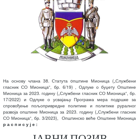
На основу члана 38. Статута oпштине Мионица („Службени
гласник СО Мионица“, бр. 6/19) , Одлуке о буџету Општине
Мионица за 2023. годину („Службени гласник СО Мионица“, бр.
17/2022) и Одлуке о усвајању Програма мера подршке за
спровођење пољопривредне политике и политике руралног
развоја општине Мионица за 2023. годину („Службени гласник
СО Мионица“, бр. 3/2023), Општинско веће Општине Мионица
р а с п и с у ј е
:
ЈАВНИ ПОЗИВ