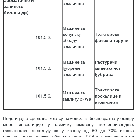
ароматично и
земљишта
зачинско
биље и др)
Машине за
допунску
Тракторске
101.5.2.
обраду
фрезе и тарупи
земљишта
Машине за
Растурачи
101.5.3.
ђубрење
минералног
земљишта
ђубрива
Тракторске
Машине за
101.5.6.
прскалице
и
заштиту биља
атомизери
Подстицајна средства која су наменска и бесповратна у оквиру
мере инвестиције у физичку имовину пољопривредних
газдинстава, додељују се у износу од 60 до 70% износа
прихватљивих трошкова без вредности ПДВ-а, у зависности од