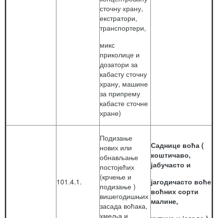
сточну храну,
екстратори,
транспортери,
микс
приколице и
дозатори за
кабасту сточну
храну, машине
за припрему
кабасте сточне
хране)
Подизање
Саднице воћа (
нових или
коштичаво,
обнављање
јабучасто и
постојећих
(крчење и
101.4.1.
јагодичасто воће
подизање )
воћних сорти
вишегодишњих
малине,
засада воћака,
хмеља и