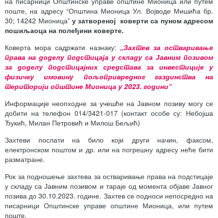
на писарници Општинске управе општине Мионица или путем
поште, на адресу “Општина Мионица Ул. Војводе Мишића бр.
30; 14242 Мионица”
у затвореној
коверти
са
пуном
адресом
пошиљаоца
на
полеђини
коверте
.
Коверта мора садржати назнаку:
„
Захтев за остваривање
права на
доделу
подстицаја
у складу са Јавним позивом
за
доделу подстицајних средстава за
инвестиције у
физичку имовину пољопривредног газдинства
на
територији општине Мионица у
20
2
3
.
години
“
Информације неопходне за учешће на Јавном позиву могу се
добити на телефон 014/3421-017 (контакт особе су: Небојша
Ђукић, Милан Петровић и Милош Бељић)
Захтеви послати на било који други начин, факсом,
електронском поштом и др. или на погрешну адресу неће бити
разматране.
Рок за подношење захтева за остваривање права на подстицаје
у складу са Јавним позивом и тараје од момента објаве Јавног
позива до 30.10.2023. године. Захтев се подноси непосредно на
писарници Општинске управе општине Мионица, или путем
поште.