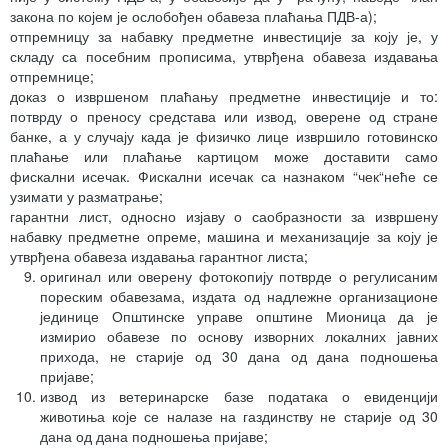
закона по којем је ослобођен обавеза плаћања ПДВ-а);
отпремницу за набавку предметне инвестиције за коју је, у
складу са посебним прописима, утврђена обавеза издавања
отпремнице;
доказ о извршеном плаћању предметне инвестиције и то:
потврду о преносу средстава или извод, оверене од стране
банке, а у случају када је физичко лице извршило готовинско
плаћање или плаћање картицом може доставити само
фискални исечак. Фискални исечак са назнаком “чек“неће се
узимати у разматрање;
гарантни лист, односно изјаву о саобразности за извршену
набавку предметне опреме, машина и механизације за коју је
утврђена обавеза издавања гарантног листа;
оригинал или оверену фотокопију потврде о регулисаним
пореским обавезама, издата од надлежне организационе
јединице Општинске управе општине Мионица да је
измирио обавезе по основу изворних локалних јавних
прихода, не старије од 30 дана од дана подношења
пријаве;
извод из ветеринарске базе података о евиденцији
животиња које се налазе на газдинству не старије од 30
дана од дана подношења пријаве;