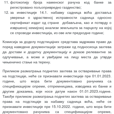
фотокопију броја наменског рачуна код банке за
регистровано пољопривредно газдинство;
за инвестиције 14.1. набавку садница воћа доставља
уверење о здраственој исправности садница односно
сертификат издат од стране добављача, као и потврду о
извршеној хемијској анализи земљишта за парцелу на којој
се спроводи инвестиција, из ове или предходне године;
Комисија за доделу подстицајних средстава задржава право да
поред наведене документације затражи од подносиоца захтева
да достави и додатну документацију и доказе релевантне за
одлучивање, а може и увиђајем на лицу места да утврди
чињенично стање на терену.
Приликом разматрања поднетих захтева за остваривање права
на подстицаје, неће се признавати инвестиције пре 01.01.2023.
године, што мора бити документовано рачунима са
спецификацијом опреме, отпремницама, изводима из банке и
другим доказима, који носе датум након 01.01.2023.године.
Такође приликом разматрања поднетих захтева за остваривање
права на подстицаје за набавку садница воћа, неће се
признавати инвестиције пре 15.10.2022. године, што мора бити
документовано рачунима са спецификацијом опреме,