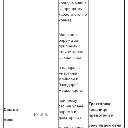
храну, машине
за припрему
кабасте сточне
хране)
Машине и
опрема за
припрему
сточне хране,
за храњење
и напајање
животиња (
млинови и
блендери/
мешалице за
припрему
Тракторске
сточне хране,
Сектор
косачице,
опрема и
101.2.5.
превртачи и
дозатори за
месо
сакупљачи сена
концентровану