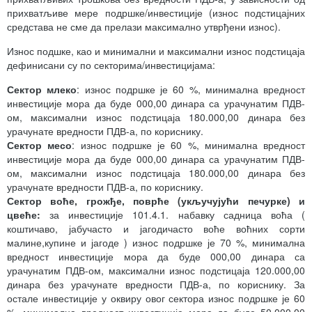
прихватљиве мере подршке/инвестиције (износ подстицајних
средстава не сме да прелази максимално утврђени износ).
Износ подшке, као и минимални и максимални износ подстицаја
дефинисани су по секторима/инвестицијама:
С
ектор
млеко
: износ подршке је 60 %, минимална вредност
инвестиције мора да буде 000,00 динара са урачунатим ПДВ-
ом, максимални износ подстицаја 180.000,00 динара без
урачунате вредности ПДВ-а, по кориснику.
С
ектор
месо
: износ подршке је 60 %, минимална вредност
инвестиције мора да буде 000,00 динара са урачунатим ПДВ-
ом, максимални износ подстицаја 180.000,00 динара без
урачунате вредности ПДВ-а, по кориснику.
Сектор воће, грожђе, поврће (укључујући печурке) и
цвеће
:
за инвестиције 101.4.1. набавку садница воћа (
коштичаво, јабучасто и јагодичасто воће воћних сорти
малине,купине и јагоде ) износ подршке је 70 %, минимална
вредност инвестиције мора да буде 000,00 динара са
урачунатим ПДВ-ом, максимални износ подстицаја 120.000,00
динара без урачунате вредности ПДВ-а, по кориснику. За
остале инвестиције у оквиру овог сектора износ подршке је 60