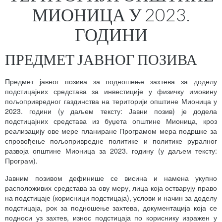
МИОНИЦА У 2023.
ГОДИНИ
ПРЕДМЕТ ЈАВНОГ ПОЗИВА
Предмет јавног позива за подношење захтева за доделу
подстицајних средстава за инвестиције у физичку имовину
пољопривредног газдинства на територији општине Мионица у
2023. години (у даљем тексту: Јавни позив) је додела
подстицајних средстава из буџета општине Мионица, кроз
реализацију ове мере планиране Програмом мера подршке за
спровођење пољопривредне политике и политике руралног
развоја општине Мионица за 2023. годину (у даљем тексту:
Програм).
Јавним позивом дефинише се висина и намена укупно
расположивих средстава за ову меру, лица која остварују право
на подстицаје (корисници подстицаја), услови и начин за доделу
подстицаја, рок за подношење захтева, документација која се
подноси уз захтев, износ подстицаја по кориснику изражен у