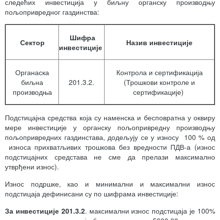
следећих инвестиција у биљну органску производњу
пољопривредног газдинства:
Шифра
Сектор
Назив инвестиције
инвестиције
Органаска
Контрола и сертификација
биљна
201.3.2.
(Трошкови контроле и
производња
сертификације)
Подстицајна средства која су наменска и бесповратна у оквиру
мере инвестиције у органску пољопривредну производњу
пољопривредних газдинстава, додељују се у износу 100 % од
износа прихватљивих трошкова без вредности ПДВ-а (износ
подстицајних средстава не сме да прелази максимално
утврђени износ).
Износ подршке, као и минимални и максимални износ
подстицаја дефинисани су по шифрама инвестиције:
За
инвестиције 201.3.2
. максимални износ подстицаја је 100%