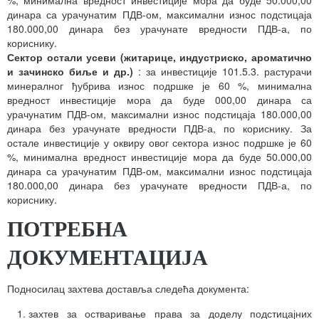
%, минимална вредност инвестиције мора да буде 50.000,00
динара са урачунатим ПДВ-ом, максимални износ подстицаја
180.000,00 динара без урачунате вредности ПДВ-а, по
кориснику.
Сектор остали усеви (житарице, индустриско, ароматично
и зачинско биље и др.)
: за инвестиције 101.5.3. растурачи
минералног ђубрива износ подршке је 60 %, минимална
вредност инвестиције мора да буде 000,00 динара са
урачунатим ПДВ-ом, максимални износ подстицаја 180.000,00
динара без урачунате вредности ПДВ-а, по кориснику. За
остале инвестиције у оквиру овог сектора износ подршке је 60
%, минимална вредност инвестиције мора да буде 50.000,00
динара са урачунатим ПДВ-ом, максимални износ подстицаја
180.000,00 динара без урачунате вредности ПДВ-а, по
кориснику.
ПОТРЕБНА
ДОКУМЕНТАЦИЈА
Подносилац захтева доставља следећа документа:
захтев за остваривање права за доделу подстицајних