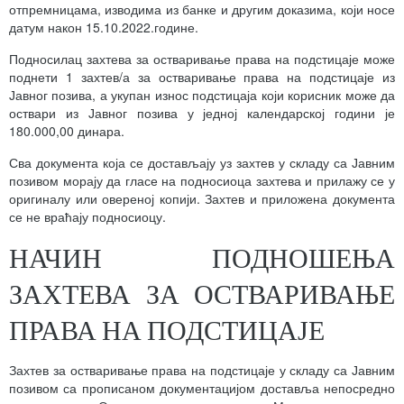
отпремницама, изводима из банке и другим доказима, који носе
датум након 15.10.2022.године.
Подносилац захтева за остваривање права на подстицаје може
поднети 1 захтев/а за остваривање права на подстицаје из
Јавног позива, а укупан износ подстицаја који корисник може да
оствари из Јавног позива у једној календарској години је
180.000,00 динара.
Сва документа која се достављају уз захтев у складу са Јавним
позивом морају да гласе на подносиоца захтева и прилажу се у
оригиналу или овереној копији. Захтев и приложена документа
се не враћају подносиоцу.
НАЧИН ПОДНОШЕЊА
ЗАХТЕВА ЗА ОСТВАРИВАЊЕ
ПРАВА НА ПОДСТИЦАЈЕ
Захтев за остваривање права на подстицаје у складу са Јавним
позивом са прописаном документацијом доставља непосредно