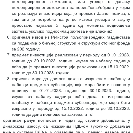
пољопривредног земљишта, или уговор о давању
пољопривредног земљишта на коришћење/објекта у којем
се реализује инвестиција која је предмет Јавног позива, с
тим што је потребно да је до истека уговора о закупу
преостало најмање 5 година од момента подношења
захтева, уколико подносилац захтева није власник;
оригинал извод из Регистра пољопривредних газдинстава
са подацима о биљној структури и структури сточног фонда
за 202 годину;
предмет инвестиције реализован у периоду од 01.01.2023.
године до 30.10.2023. године, изузев за набавку садница
воћа да је предмет инвестиције реализован од 15.10.2022.
године до 30.10.2023. године;
корисник мора да достави доказ о извршеном плаћању и
набавци предмета субвенције, које мора бити извршено у
периоду од 01.01.2023. године до 30.10.2023. године,
изузев за набавку садница воћа доказ о извршеном
плаћању и набавци предмета субвенције, које мора бити
извршено у периоду од 15.10.2022. године до 30.10.2023.
године до дана подношења захтева, и то:
оригинал рачун потписан и издат од стране добављача, у
динарском износу, са исказаним ПДВ-ом (уколико добављач
није у систему ПДВ-а, у обавезије да у рачуну, наведе члан