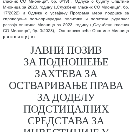
гласник СО Мионица“, бр. 6/19) , Одлуке о буџету Општине
Мионица за 2023. годину („Службени гласник СО Мионица“, бр.
17/2022) и Одлуке о усвајању Програма мера подршке за
спровођење пољопривредне политике и политике руралног
развоја општине Мионица за 2023. годину („Службени гласник
СО Мионица“, бр. 3/2023), Општинско веће Општине Мионица
р а с п и с у ј е
:
ЈАВНИ ПОЗИВ
ЗА ПОДНОШЕЊЕ
ЗАХТЕВА ЗА
ОСТВАРИВАЊЕ ПРАВА
ЗА ДОДЕЛУ
ПОДСТИЦАЈНИХ
СРЕДСТАВА ЗА