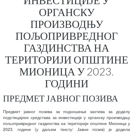
ИНВЕСТИЦИЈЕ У
ОРГАНСКУ
ПРОИЗВОДЊУ
ПОЉОПРИВРЕДНОГ
ГАЗДИНСТВА НА
ТЕРИТОРИЈИ ОПШТИНЕ
МИОНИЦА У 2023.
ГОДИНИ
ПРЕДМЕТ ЈАВНОГ ПОЗИВА
Предмет јавног позива за подношење захтева за доделу
подстицајних средстава за инвестиције у органску производњу
пољопривредног газдинства на територији општине Мионица у
2023. години (у даљем тексту: Јавни позив) је додела