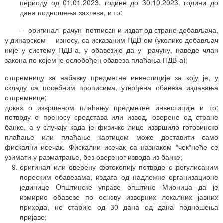
периоду од 01.01.2023. године до 30.10.2023. години до
дана подношења захтева, и то:
- оригинал рачун потписан и издат од стране добављача,
у динарском износу, са исказаним ПДВ-ом (уколико добављач
није у систему ПДВ-а, у обавезије да у рачуну, наведе члан
закона по којем је ослобођен обавеза плаћања ПДВ-а);
отпремницу за набавку предметне инвестиције за коју је, у
складу са посебним прописима, утврђена обавеза издавања
отпремнице;
доказ о извршеном плаћању предметне инвестиције и то:
потврду о преносу средстава или извод, оверене од стране
банке, а у случају када је физичко лице извршило готовинско
плаћање или плаћање картицом може доставити само
фискални исечак. Фискални исечак са назнаком “чек“неће се
узимати у разматрање, без овереног извода из банке;
оригинал или оверену фотокопију потврде о регулисаним
пореским обавезама, издата од надлежне организационе
јединице Oпштинске управе општине Мионица да је
измирио обавезе по основу изворних локалних јавних
прихода, не старије од 30 дана од дана подношења
пријаве;