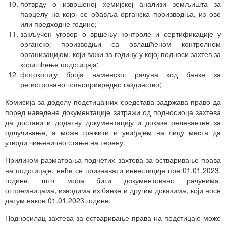
потврду о извршеној хемијској анализи земљишта за
парцелу на којој се обавља органска производња, из ове
или предходне године;
закључен уговор о вршењу контроле и сертификације у
органској производњи са овлашћеном контролном
организацијом, који важи за годину у којој подноси захтев за
коришћење подстицаја;
фотокопију броја наменског рачуна код банке за
регистровано пољопривредно газдинство;
Комисија за доделу подстицајних средстава задржава право да
поред наведене документације затражи од подносиоца захтева
да достави и додатну документацију и доказе релевантне за
одлучивање, а може тражити и увиђајем на лицу места да
утврди чињенично стање на терену.
Приликом разматрања поднетих захтева за остваривање права
на подстицаје, неће се признавати инвестиције пре 01.01.2023.
године, што мора бити документовано рачунима,
отпремницама, изводима из банке и другим доказима, који носе
датум након 01.01.2023.године.
Подносилац захтева за остваривање права на подстицаје може