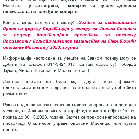
Мионица”,
у затвореној
коверти
са
пуном
адресом
пошиљаоца
на
полеђини
коверте
.
Коверта мора садржати назнаку:
„
Захтев за остваривање
права на
доделу
подстицај
а
у складу са Јавним позивом
за
доделу подстицајних средстава за органску
производњу
пољопривредног газдинства
на територији
општине Мионица у
20
2
3
.
години
“
Информације неопходне за учешће на Јавном позиву могу се
добити на телефон 014/3421-017 (контакт особе су: Небојша
Ђукић, Милан Петровић и Милош Бељић)
Захтеви послати на било који други начин, факсом,
електронском поштом и др. или на погрешну адресу неће бити
разматране.
Рок за подношење захтева за остваривање права на подстицаје
у складу са Јавним позивом и тараје од момента објаве Јавног
позива до 30.10.2023. године. Захтев се подноси непосредно на
писарници Општинске управе општине Мионица, или путем
поште.