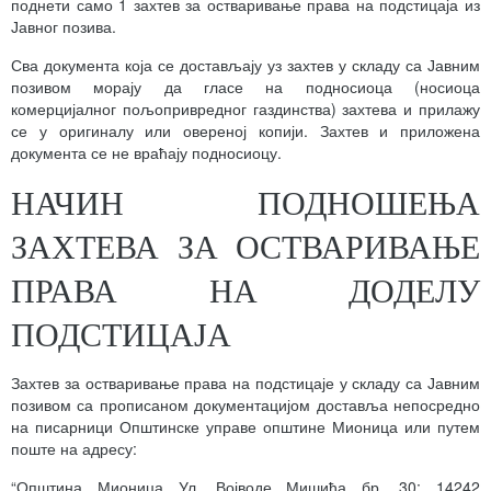
поднети само 1 захтев за остваривање права на подстицаја из
Јавног позива.
Сва документа која се достављају уз захтев у складу са Јавним
позивом морају да гласе на подносиоца (носиоца
комерцијалног пољопривредног газдинства) захтева и прилажу
се у оригиналу или овереној копији. Захтев и приложена
документа се не враћају подносиоцу.
НАЧИН ПОДНОШЕЊА
ЗАХТЕВА ЗА ОСТВАРИВАЊЕ
ПРАВА НА ДОДЕЛУ
ПОДСТИЦАЈА
Захтев за остваривање права на подстицаје у складу са Јавним
позивом са прописаном документацијом доставља непосредно
на писарници Општинске управе општине Мионица или путем
поште на адресу:
“Општина Мионица Ул. Војводе Мишића бр. 30; 14242