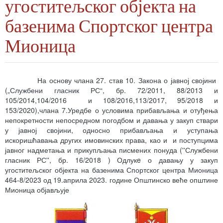
угоститељског објекта на
базенима Спортског центра
Мионица
На основу члана 27. став 10. Закона о јавној својини
(„Службени гласник РС“, бр. 72/2011, 88/2013 и
105/2014,104/2016 и 108/2016,113/2017, 95/2018 и
153/2020),члана 7.Уредбе о условима прибављања и отуђења
непокретности непосредном погодбом и давања у закуп ствари
у јавној својини, односно прибављања и уступања
искоришћавања других имовинских права, као и и поступцима
јавног надметања и прикупљања писмених понуда (''Службени
гласник РС'', бр. 16/2018 ) Одлукe о давању у закуп
угоститељског објекта на базенима Спортског центра Мионица
464-8/2023 од 19.априла 2023. године Општинско веће општине
Мионица објављује