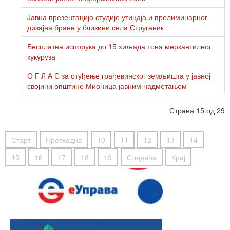
Јавна презентација студије утицаја и прелиминарног
дизајна бране у близини села Струганик
Бесплатна испорука до 15 хиљада тона меркантилног
кукуруза
О Г Л А С за отуђење грађевинског земљишта у јавној
својини општине Мионица јавним надметањем
Страна 15 од 29
Старт
Претходна
10
11
12
13
14
15
16
17
18
19
Следећа
Крај