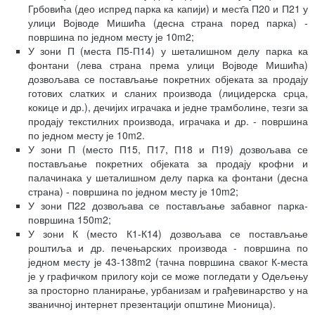
Грбовића (део испред парка ка капији) и мест̄а П20 и П21 у
улици Војводе Мишића (десна страна поред парка) -
површина по једном месту је 10m2;
У зони П (места П5-П14) у шеталишном делу парка ка
фонтани (лева страна према улици Војводе Мишића)
дозвољава се постављање покретних објеката за продају
готових слатких и сланих производа (лицидерска срца,
кокице и др.), дечијих играчака и једне трамболине, тезги за
продају текстилних производа, играчака и др. - површина
по једном месту је 10m2.
У зони П (место П15, П17, П18 и П19) дозвољава се
постављање покретних објеката за продају крофни и
палачинака у шеталишном делу парка ка фонтани (десна
страна) - површина по једном месту је 10m2;
У зони П22 дозвољава се постављање забавног парка-
површина 150m2;
У зони К (место К1-К14) дозвољава се постављање
роштиља и др. печењарских производа - површина по
једном месту је 43-138m2 (тачна површина сваког К-места
је у графичком прилогу који се може погледати у Одељењу
за просторно планирање, урбанизам и грађевинарство у на
званичној интернет презентацији општине Мионица).