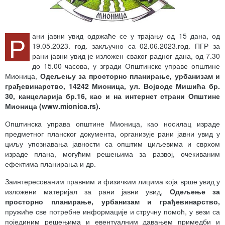
Р
ани јавни увид одржаће се у трајању од 15 дана, од
19.05.2023. год. закључно са 02.06.2023.год. ПГР за
рани јавни увид је изложен сваког радног дана, од 7.30
до 15.00 часова, у згради Општинске управе општине
Мионица,
Одељењу за просторно планирање, урбанизам и
грађевинарство, 14242 Мионица, ул. Војводе Мишића бр.
30, канцеларија бр.
16
, као и на
интернет страни Општине
Мионица (www.mionica.rs
).
Општинска управа општине Мионица, као носилац израде
предметног планског документа, организује рани јавни увид у
циљу упознавања јавности са општим циљевима и сврхом
израде плана, могућим решењима за развој, очекиваним
ефектима планирања и др.
Заинтересованим правним и физичким лицима која врше увид у
изложени материјал за рани јавни увид,
Одељење за
просторно планирање, урбанизам и грађевинарство
,
пружиће све потребне информације и стручну помоћ, у вези са
појединим решењима и евентуалним давањем примедби и