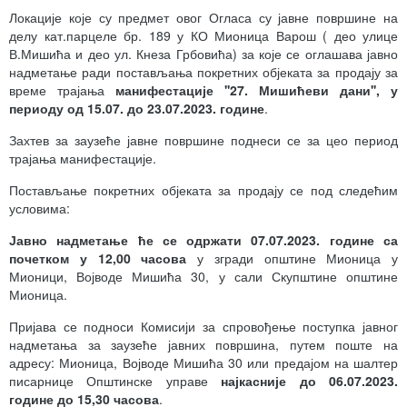
Локације које су предмет овог Огласа су јавне површине на
делу кат.парцеле бр. 189 у КО Мионица Варош ( део улице
В.Мишића и део ул. Кнеза Грбовића) за које се оглашава јавно
надметање ради постављања покретних објеката за продају за
време трајања
манифестације ''27. Мишићеви дани'', у
периоду од 15.07. до 23.07.2023. године
.
Захтев за заузеће јавне површине поднеси се за цео период
трајања манифестације.
Постављање покретних објеката за продају се под следећим
условима:
Јавно надметање ће се одржати 07.07.2023. године са
почетком у 1
2
,00 часова
у згради општине Мионица у
Мионици, Војводе Мишића 30, у сали Скупштине општине
Мионица.
Пријава се подноси Комисији за спровођење поступка јавног
надметања за заузеће јавних површина, путем поште на
адресу: Мионица, Војводе Мишића 30 или предајом на шалтер
писарнице Општинске управе
најкасније до 06.07.2023.
године до 15,30 часова
.