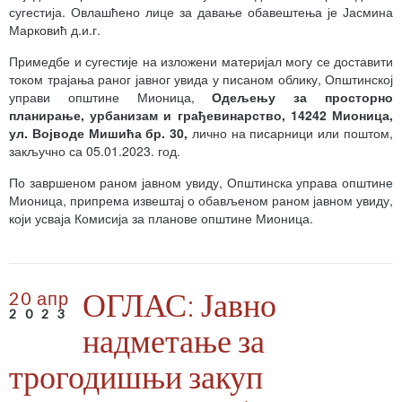
сугестија. Овлашћено лице за давање обавештења је Јасмина
Марковић д.и.г.
Примедбе и сугестије на изложени материјал могу се доставити
током трајања раног јавног увида у писаном облику, Општинској
управи општине Мионица,
Одељењу за просторно
планирање, урбанизам и грађевинарство, 14242 Мионица,
ул. Војводе Мишића бр. 30,
лично на писарници или поштом,
закључно са 05.01.2023. год.
По завршеном раном јавном увиду, Општинска управа општине
Мионица, припрема извештај о обављеном раном јавном увиду,
који усваја Комисија за планове општине Мионица.
ОГЛАС: Јавно
20 апр
2023
надметање за
трогодишњи закуп