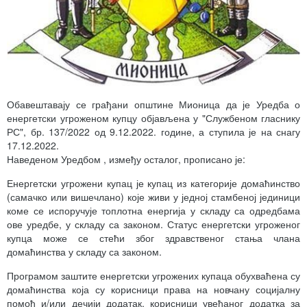
Обавештавају се грађани општине Мионица да је Уредба о
енергетски угроженом купцу објављена у "Службеном гласнику
РС", бр. 137/2022 од 9.12.2022. године, а ступила је на снагу
17.12.2022.
Наведеном Уредбом , између осталог, прописано је:
Енергетски угрожени купац је купац из категорије домаћинство
(самачко или вишечлано) које живи у једној стамбеној јединици
коме се испоручује топлотна енергија у складу са одредбама
ове уредбе, у складу са законом. Статус енергетски угроженог
купца може се стећи због здравственог стања члана
домаћинства у складу са законом.
Програмом заштите енергетски угрожених купаца обухваћена су
домаћинства која су корисници права на новчану социјалну
помоћ и/или дечији додатак, корисници увећаног додатка за