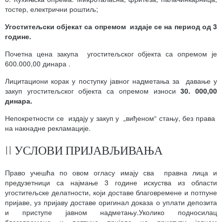
тостер, електрични роштиљ;
Угоститељски објекат са опремом издаје се на период од 3
године.
Почетна цена закупа угоститељског објекта са опремом је
600.000,00 динара .
Лицитациони корак у поступку јавног надметања за давање у
закуп угоститељског објекта са опремом износи
30. 000,00
динара.
Непокретности се издају у закуп у „виђеном“ стању, без права
на накнадне рекламације.
II УСЛОВИ ПРИЈАВЉИВАЊА
Право учешћа по овом огласу имају сва правна лица и
предузетници са најмање 3 године искуства из области
угоститељске делатности, који доставе благовремене и потпуне
пријаве, уз пријаву доставе оригинал доказа о уплати депозита
и приступе јавном надметању.Уколико подносилац
благовремене и потпуне пријаве не приступи јавном