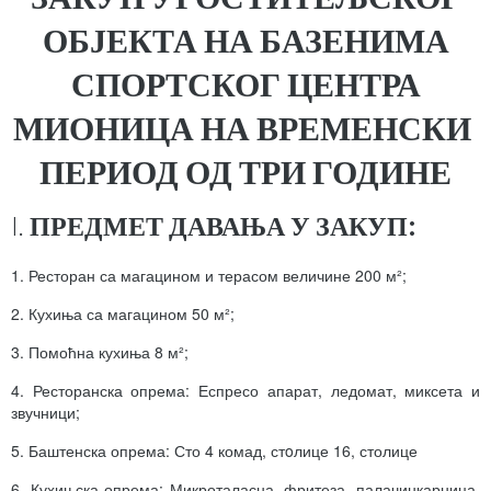
ОБЈЕКТА НА БАЗЕНИМА
СПОРТСКОГ ЦЕНТРА
МИОНИЦА НА ВРЕМЕНСКИ
ПЕРИОД ОД ТРИ ГОДИНЕ
I.
ПРЕДМЕТ ДАВАЊА У ЗАКУП:
1. Ресторан са магацином и терасом величине 200 м²;
2. Кухиња са магацином 50 м²;
3. Помоћна кухиња 8 м²;
4. Ресторанска опрема: Еспресо апарат, ледомат, миксета и
звучници;
5. Баштенска опрема: Сто 4 комад, стoлице 16, столице
6. Кухињска опрема: Микроталасна, фритеза, палачинкарница,