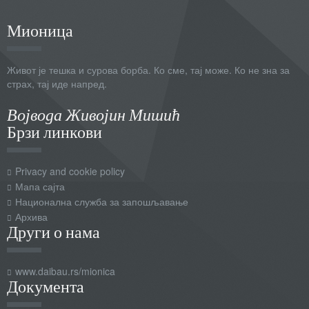
Мионица
Живот је тешка и сурова борба. Ко сме, тај може. Ко не зна за
страх, тај иде напред.
Војвода Живојин Мишић
Брзи линкови
Privacy and cookie policy
Мапа сајта
Национална служба за запошљавање
Архива
Други о нама
www.daibau.rs/mionica
Документа