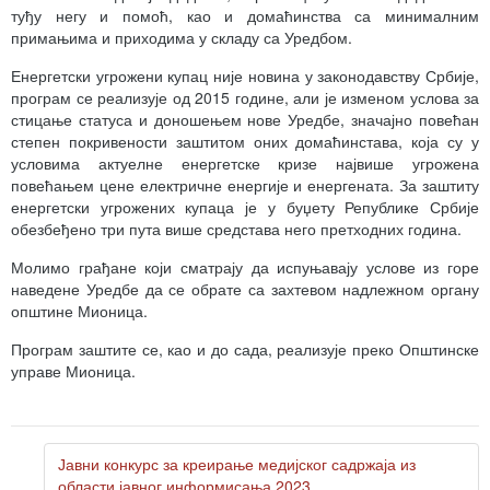
туђу негу и помоћ, као и домаћинства са минималним
примањима и приходима у складу са Уредбом.
Енергетски угрожени купац није новина у законодавству Србије,
програм се реализује од 2015 године, али је изменом услова за
стицање статуса и доношењем нове Уредбе, значајно повећан
степен покривености заштитом оних домаћинстава, која су у
условима актуелне енергетске кризе највише угрожена
повећањем цене електричне енергије и енергената. За заштиту
енергетски угрожених купаца је у буџету Републике Србије
обезбеђено три пута више средстава него претходних година.
Молимо грађане који сматрају да испуњавају услове из горе
наведене Уредбе да се обрате са захтевом надлежном органу
општине Мионица.
Програм заштите се, као и до сада, реализује преко Општинске
управе Мионица.
Јавни конкурс за креирање медијског садржаја из
области јавног информисања 2023