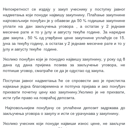
Непокретност се издају у закуп учеснику у поступку јавног
надметања који понуди највишу закупнину. Плаћање закупнине
најповољнији понуђач је у обавези да 50 % годишње закупнине
уплати на дан закључења уговора , а остатак у 2 једнаке
месечне рате и то у јулу и августу текуће године. За наредне
две закупа , 50 % од утврђене цене закупнине уплаћује се 15.
јуна за текућу годину, а остатак у 2 једнаке месечне рате и то у
јулу и августу текуће године.
Уколико понуђач који је понудио највишу закупнину, у року од 8
дана од дана пријема позива за закључење уговора, не
потпише уговор, сматраће се да је одустао од закупа.
Поступак јавног надметања ће се спровести ако је пристигла
најмање једна благовремена и потпуна пријава и ако понуђач
прихвати почетну цену као закупнину.Уколико је не прихвати,
исти губи право на повраћај депозита.
Најповољнијем понуђачу се уплаћени депозит задржава до
закључења уговора о закупу и исти се урачунава у закупнину.
Уколико учесник који понуди највиши износ цене, не закључи