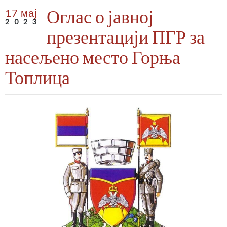
Оглас о јавној
17 мај
2023
презентацији ПГР за
насељено место Горња
Топлица