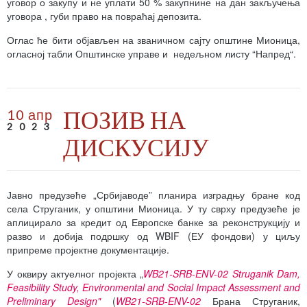
уговор о закупу и не уплати 50 % закупнине на дан закључења
уговора , губи право на повраћај депозита.
Оглас ће бити објављен на званичном сајту општине Мионица,
огласној табли Општинске управе и недељном листу “Напред“.
ПОЗИВ НА
10 апр
2023
ДИСКУСИЈУ
Јавно предузеће „Србијаводе” планира изградњу бране код
села Струганик, у општини Мионица. У ту сврху предузеће је
аплицирало за кредит од Европске банке за реконструкцију и
разво и добија подршку од WBIF (ЕУ фондови) у циљу
припреме пројектне документације.
У оквиру актуелног пројекта „
WB21-SRB-ENV-02 Struganik Dam,
Feasibility Study, Environmental and Social Impact Assessment and
Preliminary Design"
(
WB21-SRB-ENV-02
Брана Струганик,