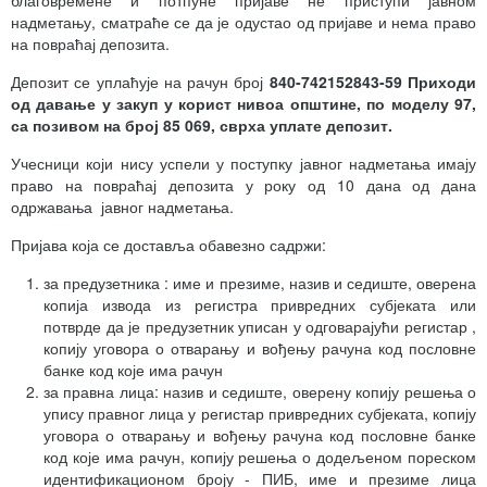
надметању, сматраће се да је одустао од пријаве и нема право
на повраћај депозита.
Депозит се уплаћује на рачун број
840-742152843-59 Приходи
од давање у закуп у корист нивоа општине, по моделу 97,
са позивом на број 85 069, сврха уплате депозит.
Учесници који нису успели у поступку јавног надметања имају
право на повраћај депозита у року од 10 дана од дана
одржавања јавног надметања.
Пријава која се доставља обавезно садржи:
за предузетника : име и презиме, назив и седиште, оверена
копија извода из регистра привредних субјеката или
потврде да је предузетник уписан у одговарајући регистар ,
копију уговора о отварању и вођењу рачуна код пословне
банке код које има рачун
за правна лица: назив и седиште, оверену копију решења о
упису правног лица у регистар привредних субјеката, копију
уговора о отварању и вођењу рачуна код пословне банке
код које има рачун, копију решења о додељеном пореском
идентификационом броју - ПИБ, име и презиме лица