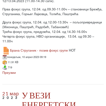
12/13.04.2023 (11.00-14.30 сати).
Прва фокус група, 12.04. од 09.30-11.00ч – становници Брежђа,
Струганика, Горњег Лајковца, Толића, Паштрића
Друга фокус група, 12.04. од 12.00-13.30ч – пољопривредници
(Мионица, Паштрић, Радобић, Табановић)
Трећа фокус група, предузећа, 12.04. од 14.30-16.00ч
Четврта фокус група, НВО организације, 13.04. од 09.30 –
11.00ч
Брана Струганик - позив фокус групе
HOT
понедељак, 10 април 2023 09:19
11.91 KB
719
Преузми
У ВЕЗИ
21 мар
2023
ЕНЕРГЕТСКИ