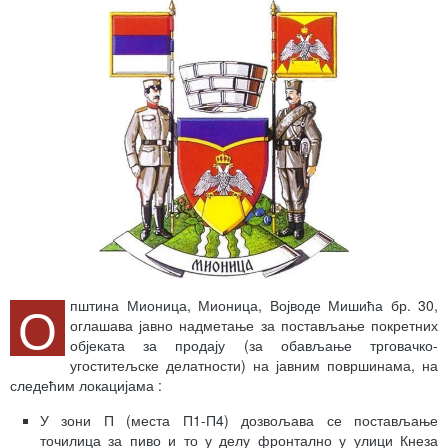
О
пштина Мионица, Мионица, Војводе Мишића бр. 30,
оглашава јавно надметање за постављање покретних
објеката за продају (за обављање трговачко-
угоститељске делатности) на јавним површинама, на
следећим локацијама :
У зони П (места П1-П4) дозвољава се постављање
точилица за пиво и то у делу фронтално у улици Кнеза