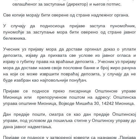
овлашћеног за заступање (директор) и његов потпис.
Све копије морају бити оверене од стране надлежног органа.
У случају да подносиоца пријаве заступа пуномоћник,
пуномоћје за заступање мора бити оверено од стране јавног
бележника.
Учесник уз пријаву мора да достави оргинал доказ о уплати
депозита, изјаву да прихвата све услове из јавног огласа и
изјаву о губитку права на враћање депозита . Учесник уз пријаву
мора да достави назив своје пословне банке и број жиро рачуна
на који се може извршити повраћај депозита, у случају да не
буде изабран као најповољнији понуђач.
Пријаве се подносе преко писарнице Општинске управе
Мионица или препорученом поштом на адресу: Општинска
управа општине Мионица, Војводе Мишића 30, 14242 Мионица.
Дан предаје пошти, сматра се као дан предаје Oпштинској
управи, под условом да пошиљка стигне у Општинску управу до
дана јавног надметања.
Пријаве се подносе у затвореној коверти са назнаком „Пријава