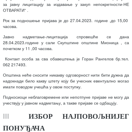
за јавну лицитацију за издавање у закуп непокретности-НЕ
ОТВАРАТИ“ .
Рок за подношење пријава је до 27.04.2023. године ,до 15,00
часова.
Јавно надметање-лицитација спровешће се дана
28.04.2023.године у сали Скупштине општине Мионица , са
почетком у 11 ,00 часова.
Контакт особа за сва обавештења је Горан Рангелов бр.тел.
062 217493.
Општина неће сносити никакву одговорност нити бити дужна да
надокнади било какву штету коју би учесник евентуално могао
имати поводом учешћа у овом поступку.
Подносиоци неблаговремене или непотпуне пријаве не могу да
учествују у јавном надметању, а такве пријаве се одбацују.
III
ИЗБОР НАЈПОВОЉНИЈЕГ
ПОНУЂАЧА