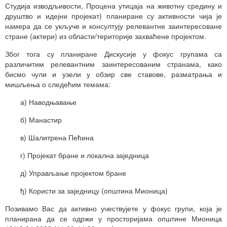
Студија изводљивости, Процена утицаја на животну средину и
друштво и идејни пројекат) планиране су активности чија је
намера да се укључе и консултују релевантне заинтересоване
стране (актери) из области/територије захваћене пројектом.
Због тога су планиране Дискусије у фокус групама са
различитим релевантним заинтересованим странама, како
бисмо чули и узели у обзир све ставове, разматрања и
мишљења о следећим темама:
а) Наводњавање
б) Манастир
в) Шалитрена Пећина
г) Пројекат бране и локална заједница
д) Управљање пројектом бране
ђ) Користи за заједницу (општина Мионица)
Позивамо Вас да активно учествујете у фокус групи, која је
планирана да се одржи у просторијама општине Мионица