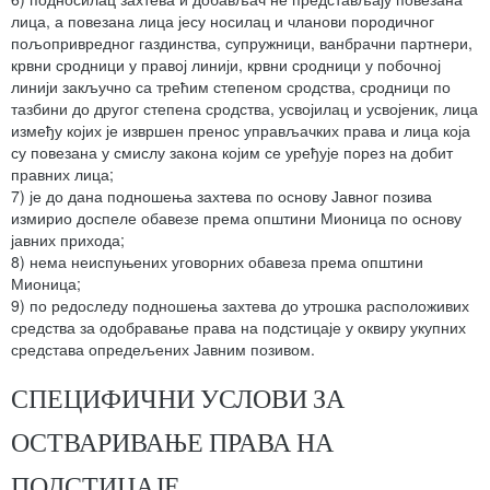
лица, а повезана лица јесу носилац и чланови породичног
пољопривредног газдинства, супружници, ванбрачни партнери,
крвни сродници у правој линији, крвни сродници у побочној
линији закључно са трећим степеном сродства, сродници по
тазбини до другог степена сродства, усвојилац и усвојеник, лица
између којих је извршен пренос управљачких права и лица која
су повезана у смислу закона којим се уређује порез на добит
правних лица;
7) је до дана подношења захтева по основу Јавног позива
измирио доспеле обавезе према општини Мионица по основу
јавних прихода;
8) нема неиспуњених уговорних обавеза према општини
Мионица;
9) по редоследу подношења захтева до утрошка расположивих
средства за одобравање права на подстицаје у оквиру укупних
средстава опредељених Јавним позивом.
СПЕЦИФИЧНИ УСЛОВИ ЗА
ОСТВАРИВАЊЕ ПРАВА НА
ПОДСТИЦАЈЕ