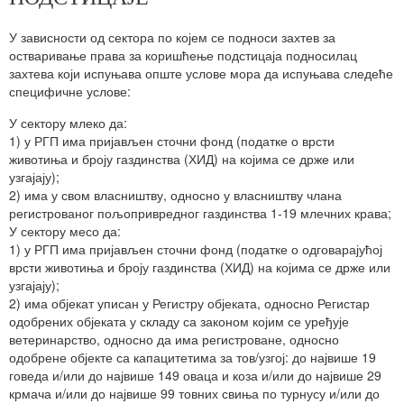
У зависности од сектора по којем се подноси захтев за
остваривање права за коришћење подстицаја подносилац
захтева који испуњава опште услове мора да испуњава следеће
специфичне услове:
У сектору млеко да:
1) у РГП има пријављен сточни фонд (податке о врсти
животиња и броју газдинства (ХИД) на којима се држе или
узгајају);
2) има у свом власништву, односно у власништву члана
регистрованог пољопривредног газдинства 1-19 млечних крава;
У сектору месо да:
1) у РГП има пријављен сточни фонд (податке о одговарајућој
врсти животиња и броју газдинства (ХИД) на којима се држе или
узгајају);
2) има објекат уписан у Регистру објеката, односно Регистар
одобрених објеката у складу са законом којим се уређује
ветеринарство, односно да има регистроване, односно
одобрене објекте са капацитетима за тов/узгој: до највише 19
говеда и/или до највише 149 оваца и коза и/или до највише 29
крмача и/или до највише 99 товних свиња по турнусу и/или до