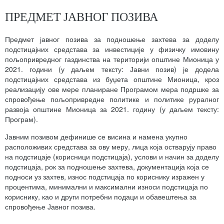
ПРЕДМЕТ ЈАВНОГ ПОЗИВА
Предмет јавног позива за подношење захтева за доделу
подстицајних средстава за инвестиције у физичку имовину
пољопривредног газдинства на територији општине Мионица у
2021. години (у даљем тексту: Јавни позив) је додела
подстицајних средстава из буџета општине Мионица, кроз
реализацију ове мере планиране Програмом мера подршке за
спровођење пољопривредне политике и политике руралног
развоја општине Мионица за 2021. годину (у даљем тексту:
Програм).
Јавним позивом дефинише се висина и намена укупно
расположивих средстава за ову меру, лица која остварују право
на подстицаје (корисници подстицаја), услови и начин за доделу
подстицаја, рок за подношење захтева, документација која се
подноси уз захтев, износ подстицаја по кориснику изражен у
процентима, минимални и максимални износи подстицаја по
кориснику, као и други потребни подаци и обавештења за
спровођење Јавног позива.