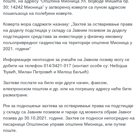
поште, на адресу “Општина Мионица Ул. Војводе Мишића бр.
30; 14242 Мионица” у затвореној коверти са пуном адресом
пошиљаоца на полеђини коверте.
Коверта мора садржати назнаку: „Захтев за остваривање права
на доделу подстицаја у складу са Јавним позивом за доделу
подстицајних средстава за инвестиције у физичку имовину
пољопривредног газдинства на територији општине Мионица у
2021. години“
Информације неопходне за учешће на Јавном позиву могу се
добити на телефон 014/3421-017 (контакт особе су: Небојша
Ђукић, Милан Петровић и Милош Бељић)
Захтеви послати на било који други начин, факсом,
електронском поштом и др. или на погрешну адресу неће бити
разматране.
Рок за подношење захтева за остваривање права на подстицаје
у складу са Јавним позивом и тараје од момента објаве Јавног
позива до 30.10.2021. године. Захтев се подноси непосредно на
писарници Општинске управе општине Мионица, или путем
поште.