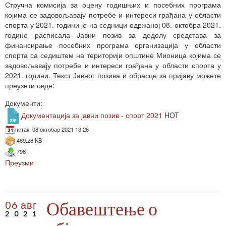
Стручна комисија за оцену годишњих и посебних програма
којима се задовољавају потребе и интереси грађана у области
спорта у 2021. години је на седници одржаној 08. октобра 2021.
године расписала Јавни позив за доделу средстава за
финансирање посебних програма организација у области
спорта са седиштем на територији општине Мионица којима се
задовољавају потребе и интереси грађана у области спорта у
2021. години. Текст Јавног позива и обрасце за пријаву можете
преузети овде:
Документи:
Документација за јавни позив - спорт 2021
HOT
петак, 08 октобар 2021 13:26
469.28 KB
796
Преузми
Обавештење о
06 авг
2021