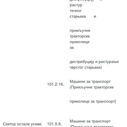
растур
течног
стајњака и
прикључне
тракторск
приколиц
за
дистрибуцију и растурање
чврстог стајњака)
Машине за транспорт
101.2.16.
(Прикључне тракторске
приколице за транспорт)
Машине за транспорт
Сектор остали усеви
101.5.8.
(Прикључне тракторске