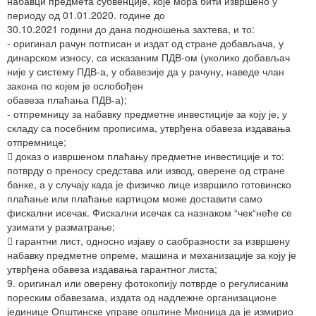
набавци предмета субвенције, које мора бити извршено у
периоду од 01.01.2020. године до
30.10.2021 години до дана подношења захтева, и то:
- оригинал рачун потписан и издат од стране добављача, у
динарском износу, са исказаним ПДВ-ом (уколико добављач
није у систему ПДВ-а, у обавезије да у рачуну, наведе члан
закона по којем је ослобођен
обавеза плаћања ПДВ-а);
- отпремницу за набавку предметне инвестиције за коју је, у
складу са посебним прописима, утврђена обавеза издавања
отпремнице;
 доказ о извршеном плаћању предметне инвестиције и то:
потврду о преносу средстава или извод, оверене од стране
банке, а у случају када је физичко лице извршило готовинско
плаћање или плаћање картицом може доставити само
фискални исечак. Фискални исечак са назнаком “чек“неће се
узимати у разматрање;
 гарантни лист, односно изјаву о саобразности за извршену
набавку предметне опреме, машина и механизације за коју је
утврђена обавеза издавања гарантног листа;
9. оригинал или оверену фотокопију потврде о регулисаним
пореским обавезама, издата од надлежне организационе
јединице Општинске управе општине Мионица да је измирио