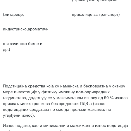
(житарице,
приколице за транспорт)
индустриско,ароматичн
о и зачинско биље и
др.)
Подстицајна средства која су наменска и бесповратна у оквиру
мере инвестиције у физичку имовину пољопривредних
газдинстава, додељују се у максималном износу од 50 % износа
прихватљивих трошкова без вредности ПДВ-а (износ
подстицајних средстава не сме да прелази максимално
утврђени износ).
Износ подшке, као и минимални и максимални износ подстицаја