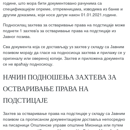
године, што мора бити документовано рачунима са
спецификацијом опреме, отпремницама, изводима из банке и
другим доказима, који носе датум након 01.01.2021.године.
Подносилац захтева за остваривање права на подстицаје може
поднети 1 захтев/а за остваривање права на подстицаје из
Јавног позива.
Сва документа која се достављају уз захтев у складу са Јавним
позивом морају да гласе на подносиоца захтева и прилажу се у
оригиналу или овереној копији. Захтев и приложена документа
се не враћају подносиоцу.
НАЧИН ПОДНОШЕЊА ЗАХТЕВА ЗА
ОСТВАРИВАЊЕ ПРАВА НА
ПОДСТИЦАЈЕ
Захтев за остваривање права на подстицаје у складу са Јавним
позивом са прописаном документацијом доставља непосредно
на писарници Општинске управе општине Мионица или путем