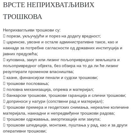
ВРСТЕ НЕПРИХВАТЉИВИХ
ТРОШКОВА
Неприхватљиви трошкови су:
 порези, укључујући и порез на додату вредност;
 царинске, увозне и остале административне таксе, као и
накнаде за потребне сагласности од државних институција и
јавних предузећа;
 куповина, закуп или лизинг пољопривредног земљишта и
пољопривредног објекта, без обзира на то да ли ће лизинг
резултирати променом власништва;
 казне, финансијски пенали и судски трошкови;
 трошкови пословања;
 половна механизација, опрема и материјал;
 банкарски трошкови, трошкови гаранција и слични трошкови;
 доприноси у натури (сопствени рад и материјал);
 трошкови премера и геодетских снимања, нереалне количине
материјала, накнадни и непредвиђени трошкови радова;
 трошкови одржавања, амортизације или закупа;
 трошкови шпедиције, монтаже, пуштања у рад, као и за други
оперативни трошкови;