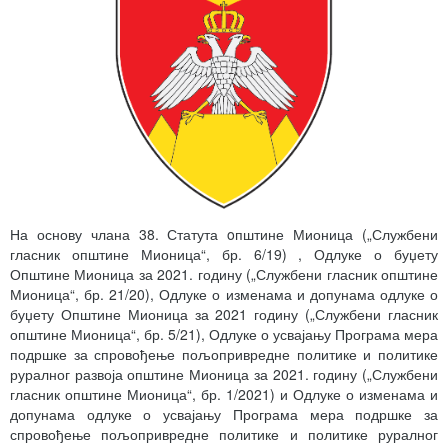
На основу члана 38. Статута oпштине Мионица („Службени
гласник општине Мионица“, бр. 6/19) , Одлуке о буџету
Општине Мионица за 2021. годину („Службени гласник општине
Мионица“, бр. 21/20), Одлуке о изменама и допунама одлуке о
буџету Општине Мионица за 2021 годину („Службени гласник
општине Мионица“, бр. 5/21), Одлуке о усвајању Програма мера
подршке за спровођење пољопривредне политике и политике
руралног развоја општине Мионица за 2021. годину („Службени
гласник општине Мионица“, бр. 1/2021) и Одлуке о изменама и
допунама одлуке о усвајању Програма мера подршке за
спровођење пољопривредне политике и политике руралног