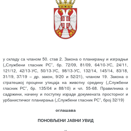
у складу са чланом 50. став 2. Закона о планирању и изградњи
(„Службени гласник РС”, бр. 72/09, 81/09, 64/10-УС, 24/11,
121/12, 42/13-УС, 50/13-УС, 98/13-УС, 132/14, 145/14, 83/18,
31/19, 37/19 – др. закон, 9/20 и 52/21), чланом 19. Закона о
стратешкој процени утицаја на животну средину („Службени
гласник РС”, бр. 135/04 и 88/10) и чл. 55-68. Правилника о
садржини, начину и поступку израде докумената просторног и
урбанистичког планирања („Службени гласник РС”, број 32/19)
оглашава
ПОНОВЉЕНИ ЈАВНИ УВИД
у