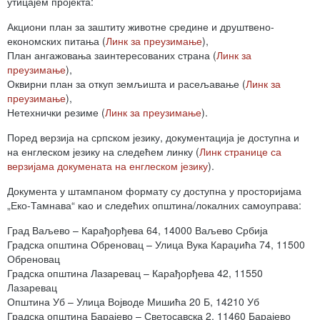
утицајем пројекта:
Акциони план за заштиту животне средине и друштвено-
економских питања (
Линк за преузимање
),
План ангажовања заинтересованих страна (
Линк за
преузимање
),
Оквирни план за откуп земљишта и расељавање (
Линк за
преузимање
),
Нетехнички резиме (
Линк за преузимање
).
Поред верзија на српском језику, документација је доступна и
на енглеском језику на следећем линку (
Линк странице са
верзијама докумената на енглеском језику
).
Документа у штампаном формату су доступна у просторијама
„Еко-Тамнава“ као и следећих општина/локалних самоуправа:
Град Ваљево – Карађорђева 64, 14000 Ваљево Србија
Градска општина Обреновац – Улица Вука Караџића 74, 11500
Обреновац
Градска општина Лазаревац – Карађорђева 42, 11550
Лазаревац
Општина Уб – Улица Војводе Мишића 20 Б, 14210 Уб
Градска општина Барајево – Светосавска 2, 11460 Барајево