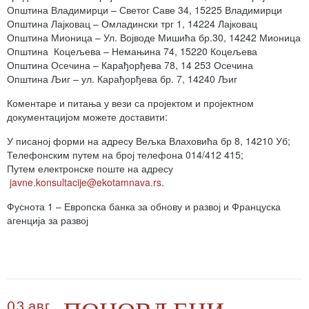
Општина Владимирци – Светог Саве 34, 15225 Владимирци
Општина Лајковац – Омладински трг 1, 14224 Лајковац
Општина Мионица – Ул. Војводе Мишића бр.30, 14242 Мионица
Општина Коцељева – Немањина 74, 15220 Коцељева
Општина Осечина – Карађорђева 78, 14 253 Осечина
Општина Љиг – ул. Карађорђева бр. 7, 14240 Љиг
Коментаре и питања у вези са пројектом и пројектном
документацијом можете доставити:
У писаној форми на адресу Вељка Влаховића бр 8, 14210 Уб;
Телефонским путем на број телефона 014/412 415;
Путем електронске поште на адресу
javne.konsultacije@ekotamnava.rs
.
Фуснота 1 – Европска банка за обнову и развој и Француска
агенција за развој
03 авг