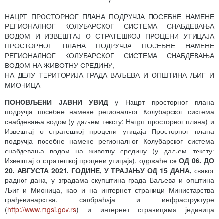
НАЦРТ ПРОСТОРНОГ ПЛАНА ПОДРУЧЈА ПОСЕБНЕ НАМЕНЕ
РЕГИОНАЛНОГ КОЛУБАРСКОГ СИСТЕМА СНАБДЕВАЊА
ВОДОМ И ИЗВЕШТАЈ О СТРАТЕШКОЈ ПРОЦЕНИ УТИЦАЈА
ПРОСТОРНОГ ПЛАНА ПОДРУЧЈА ПОСЕБНЕ НАМЕНЕ
РЕГИОНАЛНОГ КОЛУБАРСКОГ СИСТЕМА СНАБДЕВАЊА
ВОДОМ НА ЖИВОТНУ СРЕДИНУ,
НА ДЕЛУ ТЕРИТОРИЈА ГРАДА ВАЉЕВА И ОПШТИНА ЉИГ И
МИОНИЦА
ПОНОВЉЕНИ ЈАВНИ УВИД
у Нацрт просторног плана
подручја посебне намене регионалног Колубарског система
снабдевања водом (у даљем тексту: Нацрт просторног плана) и
Извештај о стратешкој процени утицаја Просторног плана
подручја посебне намене регионалног Колубарског система
снабдевања водом на животну средину (у даљем тексту:
Извештај о стратешкој процени утицаја), одржаће се
ОД 0
6.
ДО
20. АВГУСТА 2021. ГОДИНЕ, У ТРАЈАЊУ ОД 15 ДАНА,
сваког
радног дана, у зградама скупштина града Ваљева и општина
Љиг и Мионица, као и на интернет страници Министарства
грађевинарства, саобраћаја и инфраструктуре
(
http://www.mgsi.gov.rs
) и интернет страницама јединица
локалних самоуправа.