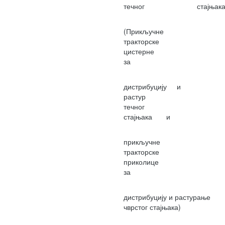
течног стајњак
(Прикључне
тракторск
цистерн
за
дистрибуцију и
растур
течног
стајњака и
прикључне
тракторск
приколиц
за
дистрибуцију и растурање
чврстог стајњака)