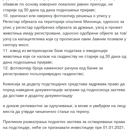
обавезе по основу изворних локалних јавних прихода, не
старије од 30 дана од дана подношења пријаве;
10. оригинал или оверену фотокопију решења о упису у
Регистар објеката на територији општине Мионица, односно за
упис у регистар одобрених објеката за држање, узгој и промет
животиња имају регистроване, односно одобрене објекте за тов/
узгој са капацитетима који су прописани овим Јавним позивом у
сектору месо;
11. извод из ветеринарске базе података о евиденцији
животиња које се налазе на газдинству не старије од 30 дана од
дана подношења пријаве;
12. фотокопију броја наменског рачуна код банке за
регистровано пољопривредно газдинство;
Комисија за доделу подстицајних средстава задржава право да
поред наведене документације затражи од подносиоца захтева
да достави и додатну документацију
и доказе релевантне за одлучивање, а може и увиђајем на лицу
места да утврди чињенично стање на терену.
Приликом разматрања поднетих захтева за остваривање права
на подстицаје, неће се признавати инвестиције пре 01.01.2021.