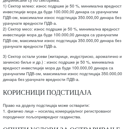
дефинисани су по секторима:
1) Сектор млеко: износ подршке је 50 %, минимална вредност
инвестиције мора да буде 100.000,00 динара са урачунатим
ПДВ-ом, максимални износ подстицаја 350.000,00 динара без
урачунате вредности ПДВ-а.
2) Сектор месо: износ подршке је 50 %, минимална вредност
инвестиције мора да буде 100.000,00 динара са урачунатим
ПДВ-ом, максимални износ подстицаја 350.000,00 динара без
урачунате вредности ПДВ-а.
3) Сектор остали усеви (житарице, индустриско, ароматично и
зачинско биље и др.) : износ подршке је 50 %, минимална
вредност инвестиције мора да буде 100.000,00 динара са
урачунатим ПДВ-ом, максимални износ подстицаја 350.000,00
динара без урачунате вредности ПДВ-а.
КОРИСНИЦИ ПОДСТИЦАЈА
Право на доделу подстицаја може остварити:
1. физичко лице – носилац комерцијалног регистрованог
породичног пољопривредног газдинства.