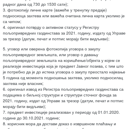
радног дана од 730 до 1530 сати);
3. фотокопију личне карте (важеће у тренутку предаје)
подносиоца захтева или важећа очитана лична карта уколико је
са чипом;
4. оригинал потврду о активном статусу у Регистру
пољопривредних газдинстава за 2021. годину, издату од Управе
за трезор (датум, печат и потпис морају бити видљиви);
5. уговор или оверена фотокопија уговора о закупу
пољопривредног земљишта, или уговор о давању
пољопривредног земљишта на коришћење/објекта у којем се
реализује инвестиција која је предмет Јавног позива, с тим што
је потребно да је до истека уговора о закупу преостало најмање
5 година од момента подношења захтева, уколико подносилац
захтева није власник;
6. оригинал извод из Регистра пољопривредних газдинстава са
подацима о биљној структури и структури сточног фонда за
2021. годину, издат од Управе за трезор (датум, печат и потпис
морају бити видљиви);
7. предмет инвестиције реализован у периоду од 01.01.2020.
године до 30.10.2021. године;
8. корисник мора да достави доказ о извршеном плаћању и