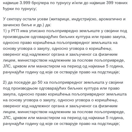
највише 3.999 бројлера по турнусу и/или до највише 399 товних
ћурки по турнусу;
У сектору остали усеви (житарице, индустријско, ароматично и
зачинско биље и др.) да:
1) у РГП има уписано пољопривредно земљиште у својини под
производњом одговарајућих биљних култура или право закупа,
односно право коришћења пољопривредног земљишта на
основу уговора о закупу, односно уговора о коришћењу,
овереног код надлежног органа и закљученог са физичким
лицем, министарством надлежним за послове пољопривреде,
ЈЛС, црквом или манастиром на период од најмање 5 година,
рачунајући годину од које се остварује право на подстицаје;
2) да поседује до 50 ха пољопривредног земљишта у својини
под производњом одговарајућих биљних култура или право
закупа, односно право коришћења пољопривредног земљишта
на основу уговора о закупу, односно уговора о коришћењу,
овереног код надлежног органа и закљученог са физичким
лицем, министарством надлежним за послове пољопривреде,
ЈЛС, црквом или манастиром на период од најмање 5 година,
рачунајући годину од које се остварује право на подстицаје;