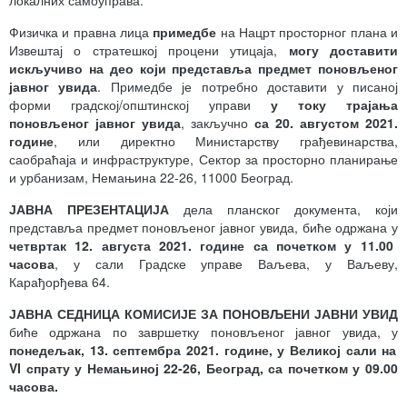
Физичка и правна лица
примедбе
на Нацрт просторног плана и
Извештај о стратешкој процени утицаја,
могу доставити
искључиво на део који представља предмет поновљеног
јавног увида
. Примедбе је потребно доставити у писаној
форми градској/општинској управи
у току трајања
поновљеног јавног увида
, закључно
са 20. августом 2021.
године
, или директно Министарству грађевинарства,
саобраћаја и инфраструктуре, Сектор за просторно планирање
и урбанизам, Немањина 22-26, 11000 Београд.
ЈАВНА ПРЕЗЕНТАЦИЈА
дела планског документа, који
представља предмет поновљеног јавног увида, биће одржана у
четвртак 12. августа 2021. године са почетком
у 11.00
часова
, у сали Градске управе Ваљева, у Ваљеву,
Карађорђева 64.
ЈАВНА СЕДНИЦА КОМИСИЈЕ ЗА ПОНОВЉЕНИ ЈАВНИ УВИД
биће одржана по завршетку поновљеног јавног увида, у
понедељак, 13. септембра 2021. године, у Великој сали на
VI
спрату у
Немањиној 22-26, Београд, са почетком
у 09.00
часова.