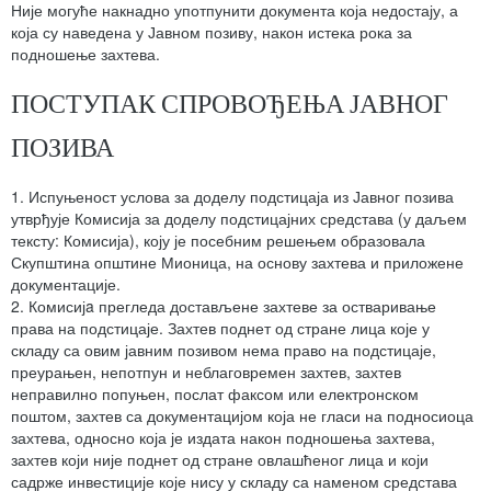
Није могуће накнадно употпунити документа која недостају, а
која су наведена у Јавном позиву, након истека рока за
подношење захтева.
ПОСТУПАК СПРОВОЂЕЊА ЈАВНОГ
ПОЗИВА
1. Испуњеност услова за доделу подстицаја из Јавног позива
утврђује Комисија за доделу подстицајних средстава (у даљем
тексту: Комисија), коју је посебним решењем образовала
Скупштина општине Мионица, на основу захтева и приложене
документације.
2. Комисијa прегледа достављене захтеве за остваривање
права на подстицаје. Захтев поднет од стране лица које у
складу са овим јавним позивом нема право на подстицаје,
преурањен, непотпун и неблаговремен захтев, захтев
неправилно попуњен, послат факсом или електронском
поштом, захтев са документацијом која не гласи на подносиоца
захтева, односно која је издата након подношења захтева,
захтев који није поднет од стране овлашћеног лица и који
садрже инвестиције које нису у складу са наменом средстава