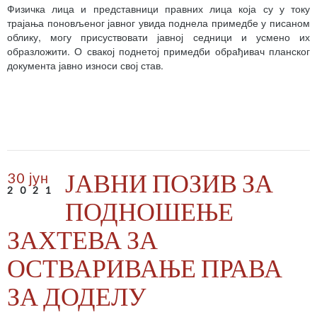
Физичка лица и представници правних лица која су у току
трајања поновљеног јавног увида поднела примедбе у писаном
облику, могу присуствовати јавној седници и усмено их
образложити. О свакој поднетој примедби обрађивач планског
документа јавно износи свој став.
ЈАВНИ ПОЗИВ ЗА
30 јун
2021
ПОДНОШЕЊЕ
ЗАХТЕВА ЗА
ОСТВАРИВАЊЕ ПРАВА
ЗА ДОДЕЛУ