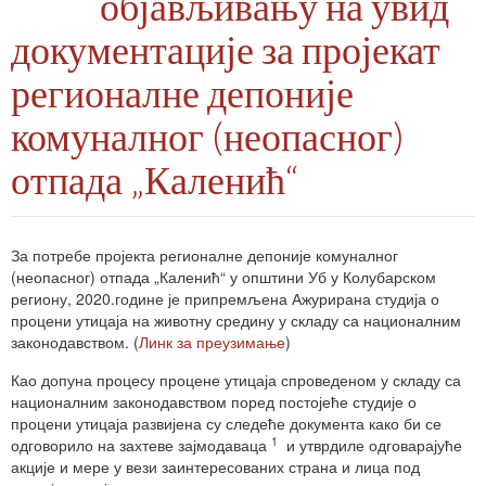
објављивању на увид
документације за пројекат
регионалне депоније
комуналног (неопасног)
отпада „Каленић“
За потребе пројекта регионалне депоније комуналног
(неопасног) отпада „Каленић“ у општини Уб у Колубарском
региону, 2020.године је припремљена Ажурирана студија о
процени утицаја на животну средину у складу са националним
законодавством. (
Линк за преузимање
)
Као допуна процесу процене утицаја спроведеном у складу са
националним законодавством поред постојеће студије о
процени утицаја развијена су следеће документа како би се
1
одговорило на захтеве зајмодаваца
и утврдиле одговарајуће
акције и мере у вези заинтересованих страна и лица под