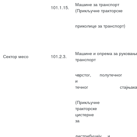
Машине за транспорт
101.1.15.
(Прикључне тракторске
приколице за транспорт)
Машине и опрема за руковањ
Сектор месо
101.2.3.
транспорт
чврстог, полутечног
и
течног стајњак
(Прикључне
тракторск
цистерн
за
дистрибуцију и