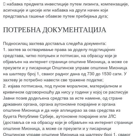
 набавка предмета инвестиције путем лизинга, компензације,
асигнације и цесије или набавка на други начин који
представља гашење обавезе путем пребијања дуга;
ПОТРЕБНА ДОКУМЕНТАЦИЈА
Подносилац захтева доставља следећа документа:
1. захтев за остваривање права за доделу подстицајних
средстава, читко попуњен и потписан, на обрасцу који је
објављен на интернет страници општине Мионица, а може се
преузети и у писарници Општинске управе општине Мионица
на шалтеру број 1, сваког радног дана од 730 до 1530 сати. У
захтеву је потребно навести све тражене податке;
2. изјава потписана, под пуном моралном, материјалном и
кривичном одговорношћу да нису у години у којој се расписује
Јавни позив додељена средства за исте намене, од стране
државних органа, органа аутономне покрајине и органа
општине Мионица и да није аплицирао за ова средства из
буџета Републике Србије, аутономне покрајине или ЈЛС
(доставља се на обрасцу који је објављен на интернет страници
општине Мионица, а може се преузети и у писарници
Општинске управе општине Мионица на шалтеру број 1, сваког