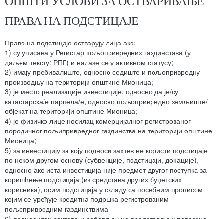
ОПШТИ УСЛОВИ ЗА ОСТВАРИВАЊЕ
ПРАВА НА ПОДСТИЦАЈЕ
Право на подстицаје остварују лица ако:
1) су уписана у Регистар пољопривредних газдинстава (у
даљем тексту: РПГ) и налазе се у активном статусу;
2) имају пребивалиште, односно седиште и пољопривредну
производњу на територији општине Мионица;
3) је место реализације инвестиције, односно да је/су
катастарска/е парцела/е, односно пољопривредно земљиште/
објекат на територији општине Мионица;
4) је физичко лице носилац комерцијалног регистрованог
породичног пољипривредног газдинства на територији општине
Мионица;
5) за инвестицију за коју подноси захтев не користи подстицаје
по неком другом основу (субвенције, подстицаји, донације),
односно ако иста инвестиција није предмет другог поступка за
коришћење подстицаја (из средстава других буџетских
корисника), осим подстицаја у складу са посебним прописом
којим се уређује кредитна подршка регистрованим
пољопривредним газдинствима;
6) подносилац захтева и добављач не представљају повезана