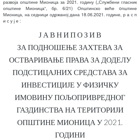
развоја општине Мионица за 2021. годину („Службени гласник
општине Мионица“, бр. 6/21) Општинско веће oпштине
Мионица, на седници одржаној дана 18.06.2021. године, р а с п
и с у ј е :
Ј А В Н И П О З И В
ЗА ПОДНОШЕЊЕ ЗАХТЕВА ЗА
ОСТВАРИВАЊЕ ПРАВА ЗА ДОДЕЛУ
ПОДСТИЦАЈНИХ СРЕДСТАВА ЗА
ИНВЕСТИЦИЈЕ У ФИЗИЧКУ
ИМОВИНУ ПОЉОПРИВРЕДНОГ
ГАЗДИНСТВА НА ТЕРИТОРИЈИ
ОПШТИНЕ МИОНИЦА У 2021.
ГОДИНИ