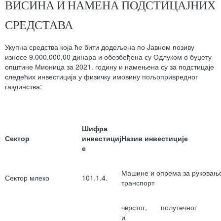
ВИСИНА И НАМЕНА ПОДСТИЦАЈНИХ
СРЕДСТАВА
Укупна средства која ће бити додељена по Jавном позиву
износе 9.000.000,00 динара и обезбеђена су Одлуком о буџету
општине Мионица за 2021. годину и намењена су за подстицаје
следећих инвестиција у физичку имовину пољопривредног
газдинства:
Шифра
Сектор
инвестициј
Назив инвестиције
е
Машине и опрема за руковањ
Сектор млеко
101.1.4.
транспорт
чврстог, полутечног
и