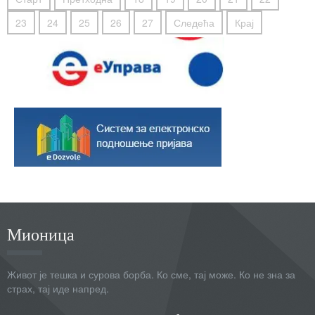
23
24
25
26
27
Следећа
Крај
Мионица
Живот је тешка и сурова борба. Ко сме, тај може. Ко не зна за
страх, тај иде напред.