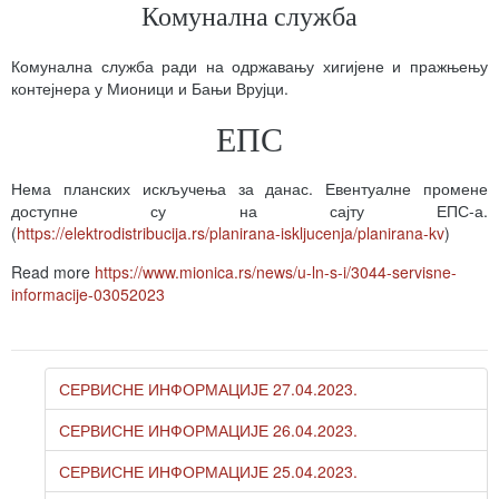
Комунална служба
Комунална служба ради на одржавању хигијене и пражњењу
контејнера у Мионици и Бањи Врујци.
ЕПС
Нема планских искључења за данас. Евентуалне промене
доступне су на сајту ЕПС-а.
(
https://elektrodistribucija.rs/planirana-iskljucenja/planirana-kv
)
Read more
https://www.mionica.rs/news/u-ln-s-i/3044-servisne-
informacije-03052023
СЕРВИСНЕ ИНФОРМАЦИЈЕ 27.04.2023.
СЕРВИСНЕ ИНФОРМАЦИЈЕ 26.04.2023.
СЕРВИСНЕ ИНФОРМАЦИЈЕ 25.04.2023.