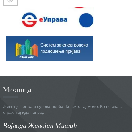
Крај
Мионица
Живот је тешка и сурова борба. Ко сме, тај може. Ко не зна за
страх, тај иде напред.
Војвода Живојин Мишић