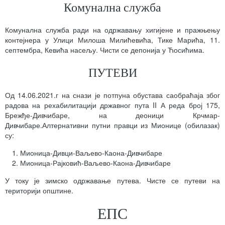
Комунална служба
Комунална служба ради на одржавању хигијене и пражњењу
контејнера у Улици Милоша Милићевића, Тике Марића, 11.
септембра, Кевића насељу. Чисти се депонија у Ћосићима.
ПУТЕВИ
Од 14.06.2021.г на снази је потпуна обустава саобраћаја због
радова на рехабилитацији државног пута II А реда број 175,
Брежђе-Дивчибаре, на деоници Крчмар-
Дивчибаре.Алтернативни путни правци из Мионице (обилазак)
су:
Мионица-Дивци-Ваљево-Каона-Дивчибаре
Мионица-Рајковић-Ваљево-Каона-Дивчибаре
У току је зимско одржавање путева. Чисте се путеви на
територији општине.
ЕПС