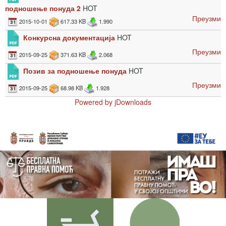
подношење понуда 2
HOT
Преузми
2015-10-01
617.33 KB
1.990
Конкурсна документација
HOT
Преузми
2015-09-25
371.63 KB
2.068
Позив за подношење понуда
HOT
Преузми
2015-09-25
68.98 KB
1.928
Powered by jDownloads