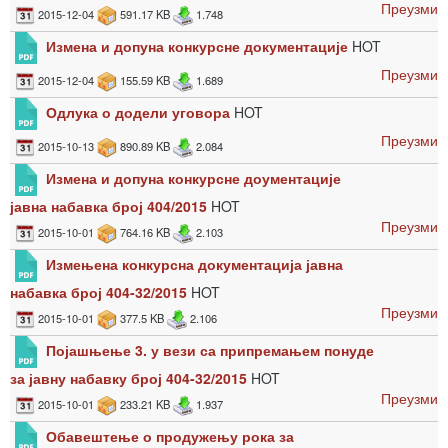
Преузми
2015-12-04
591.17 KB
1.748
Измена и допуна конкурсне документације
HOT
Преузми
2015-12-04
155.59 KB
1.689
Одлука о додели уговора
HOT
Преузми
2015-10-13
890.89 KB
2.084
Измена и допуна конкурсне доументације
јавна набавка број 404/2015
HOT
Преузми
2015-10-01
764.16 KB
2.103
Измењена конкурсна документација јавна
набавка број 404-32/2015
HOT
Преузми
2015-10-01
377.5 KB
2.106
Појашњење 3. у вези са припремањем понуде
за јавну набавку број 404-32/2015
HOT
Преузми
2015-10-01
233.21 KB
1.937
Обавештење о продужењу рока за