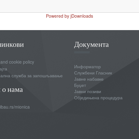
Powered by jDownloads
линкови
Документа
 and cookie policy
Информатор
ајта
Службени Гласник
ална служба за запошљавање
Јавне набавке
Буџет
 о нама
Јавни позиви
Обједињена процедура
bau.rs/mionica