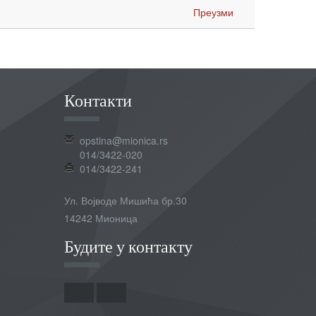
Преузми
Контакти
opstina@mionica.rs
014/3422-020
014/3422-241
Ул. Војводе Мишића бр.30
14242 Мионица
Будите у контакту