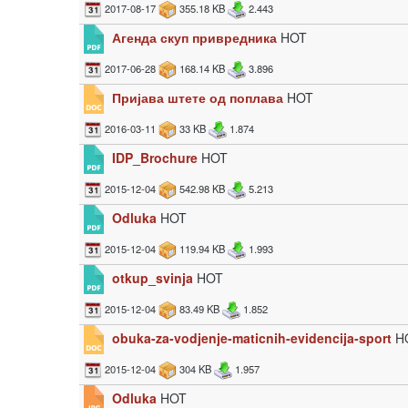
2017-08-17
355.18 KB
2.443
Агенда скуп привредника
HOT
2017-06-28
168.14 KB
3.896
Пријава штете од поплава
HOT
2016-03-11
33 KB
1.874
IDP_Brochure
HOT
2015-12-04
542.98 KB
5.213
Odluka
HOT
2015-12-04
119.94 KB
1.993
otkup_svinja
HOT
2015-12-04
83.49 KB
1.852
obuka-za-vodjenje-maticnih-evidencija-sport
H
2015-12-04
304 KB
1.957
Odluka
HOT