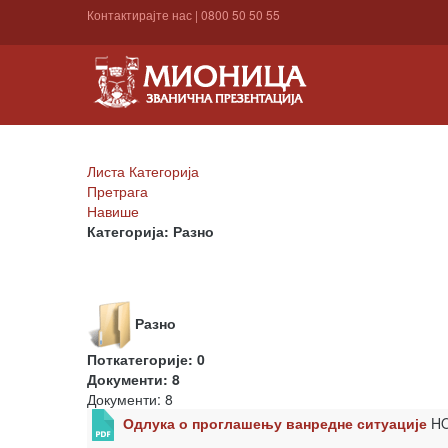
Контактирајте нас
|
0800 50 50 55
Листа Категорија
Претрага
Навише
Категорија: Разно
Разно
Поткатегорије: 0
Документи: 8
Документи: 8
Одлука о проглашењу ванредне ситуације
H