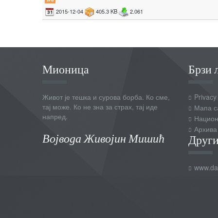
2015-12-04
405.3 KB
2.061
Мионица
Брзи 
Живот је тешка и сурова борба. Ко сме,
Privacy
тај може. Ко не зна за страх, тај иде
Мапа с
напред.
Национ
Архива
Војвода Живојин Мишић
Други
www.dai