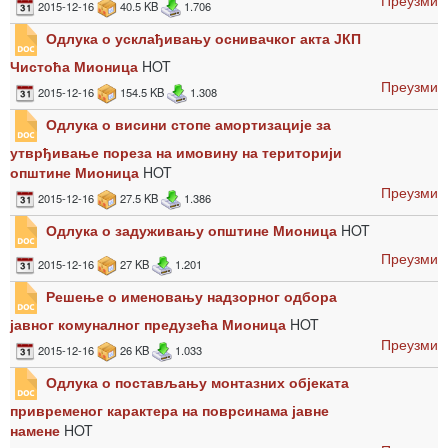
Преузми
2015-12-16
40.5 KB
1.706
Одлука о усклађивању оснивачког акта ЈКП
Чистоћа Мионица
HOT
Преузми
2015-12-16
154.5 KB
1.308
Одлука о висини стопе амортизације за
утврђивање пореза на имовину на територији
општине Мионица
HOT
Преузми
2015-12-16
27.5 KB
1.386
Одлука о задуживању општине Мионица
HOT
Преузми
2015-12-16
27 KB
1.201
Решење о именовању надзорног одбора
јавног комуналног предузећа Мионица
HOT
Преузми
2015-12-16
26 KB
1.033
Одлука о постављању монтазних објеката
привременог карактера на поврсинама јавне
намене
HOT