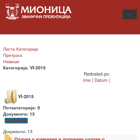
Листа Категорија
Претрага
Навише
Категорија: VI-2015
Redosled po:
Ime
|
Datum
|
VI-2015
Поткатегорије: 0
Документи: 13
Скупштина
Документи: 13
Одлука о изменама и допунама одлуке о