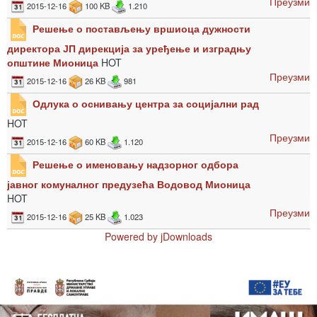
Преузми
2015-12-16
100 KB
1.210
Решење о постављењу вршиоца дужности
директора ЈП дирекција за уређење и изградњу
општине Мионица
HOT
Преузми
2015-12-16
26 KB
981
Одлука о оснивању центра за социјални рад
HOT
Преузми
2015-12-16
60 KB
1.120
Решење о именовању надзорног одбора
јавног комуналног предузећа Водовод Мионица
HOT
Преузми
2015-12-16
25 KB
1.023
Powered by jDownloads