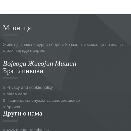
Мионица
Живот је тешка и сурова борба. Ко сме, тај може. Ко не зна за
страх, тај иде напред.
Војвода Живојин Мишић
Брзи линкови
Privacy and cookie policy
Мапа сајта
Национална служба за запошљавање
Архива
Други о нама
www.daibau.rs/mionica