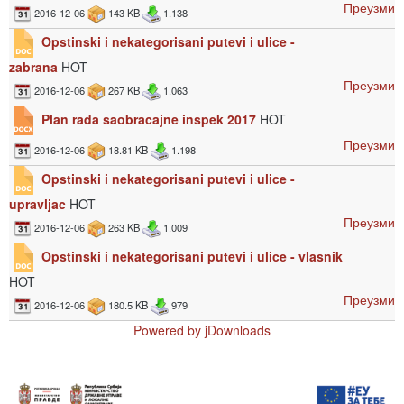
Преузми
2016-12-06
143 KB
1.138
Opstinski i nekategorisani putevi i ulice -
zabrana
HOT
Преузми
2016-12-06
267 KB
1.063
Plan rada saobracajne inspek 2017
HOT
Преузми
2016-12-06
18.81 KB
1.198
Opstinski i nekategorisani putevi i ulice -
upravljac
HOT
Преузми
2016-12-06
263 KB
1.009
Opstinski i nekategorisani putevi i ulice - vlasnik
HOT
Преузми
2016-12-06
180.5 KB
979
Powered by jDownloads