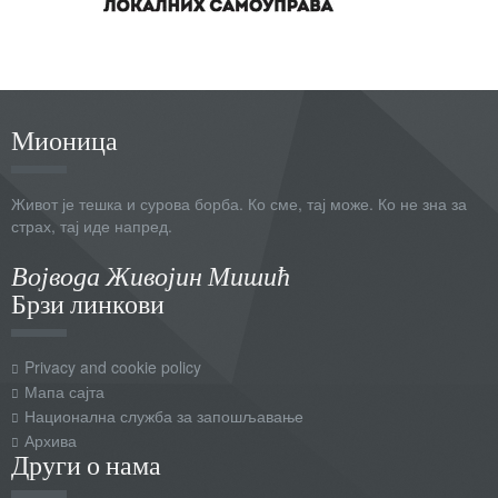
Мионица
Живот је тешка и сурова борба. Ко сме, тај може. Ко не зна за
страх, тај иде напред.
Војвода Живојин Мишић
Брзи линкови
Privacy and cookie policy
Мапа сајта
Национална служба за запошљавање
Архива
Други о нама