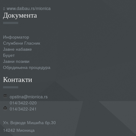
www.daibau.rs/mionica
Документа
Информатор
Службени Гласник
Јавне набавке
Буџет
Јавни позиви
Обједињена процедура
Контакти
opstina@mionica.rs
014/3422-020
014/3422-241
Ул. Војводе Мишића бр.30
14242 Мионица