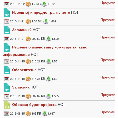
Преузми
2016-11-22
1.7 MB
1.612
Извештај и предлог ранг листе
HOT
Преузми
2016-11-21
1.38 MB
1.662
Записник2
HOT
Преузми
2016-11-21
990.52 KB
1.590
Решење о именовању комисије за јавно
информисање
HOT
Преузми
2016-11-15
510.21 KB
1.551
Обавештење
HOT
Преузми
2016-11-10
414.38 KB
1.601
Записник
HOT
Преузми
2016-11-10
887.62 KB
1.585
Образац буџет пројекта
HOT
Преузми
2016-08-15
105 KB
1.617