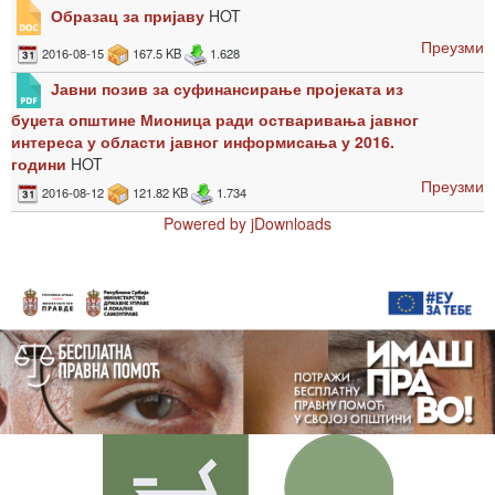
Образац за пријаву
HOT
Преузми
2016-08-15
167.5 KB
1.628
Јавни позив за суфинансирање пројеката из
буџета општине Мионица ради остваривања јавног
интереса у области јавног информисања у 2016.
години
HOT
Преузми
2016-08-12
121.82 KB
1.734
Powered by jDownloads