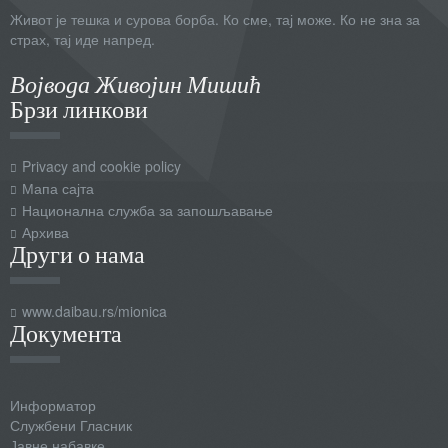
Живот је тешка и сурова борба. Ко сме, тај може. Ко не зна за
страх, тај иде напред.
Војвода Живојин Мишић
Брзи линкови
Privacy and cookie policy
Мапа сајта
Национална служба за запошљавање
Архива
Други о нама
www.daibau.rs/mionica
Документа
Информатор
Службени Гласник
Јавне набавке