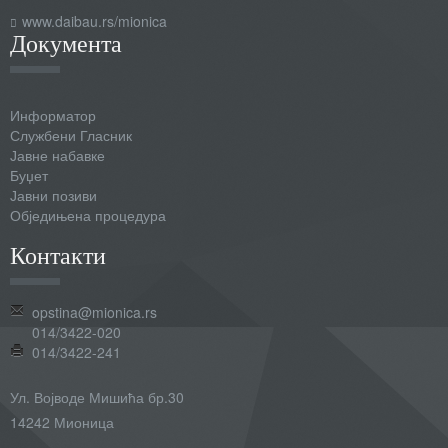
www.daibau.rs/mionica
Документа
Информатор
Службени Гласник
Јавне набавке
Буџет
Јавни позиви
Обједињена процедура
Контакти
opstina@mionica.rs
014/3422-020
014/3422-241
Ул. Војводе Мишића бр.30
14242 Мионица