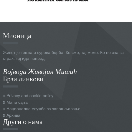
Мионица
Живот је тешка и сурова борба. Ко сме, тај може. Ко не зна за
страх, тај иде напред.
Војвода Живојин Мишић
Брзи линкови
Privacy and cookie policy
Мапа сајта
Национална служба за запошљавање
Архива
Други о нама