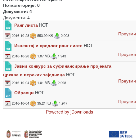
Поткатегорије: 0
Документи: 4
Документи: 4
Ранг листа
HOT
Преузми
2016-10-28
553.99 KB
2.003
Извештај и предлог ранг листе
HOT
Преузми
2016-10-28
1.07 MB
1.943
Јавни конкурс за суфинансирање пројеката
цркава и верских заједница
HOT
Преузми
2016-10-04
1.01 MB
2.098
Обрасци
HOT
Преузми
2016-10-04
35.21 KB
1.947
Powered by jDownloads