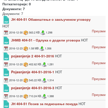
Поткатегорије: 0
Документи: 7
Документи: 7
ЈН 404-51 Обавештење о закљученом уговору
HOT
Преузми
2016-12-30
563.2 KB
1.298
ЈНМВ 404-51 - Одлука о додели уговора
HOT
Преузми
2016-12-23
1.58 MB
1.356
pojasnjenje 2 404-51-2016
HOT
Преузми
2016-12-20
402.62 KB
1.281
Pojasnjenje 404-51-2016-1
HOT
Преузми
2016-12-20
545.22 KB
1.314
pojasnjenje 404-51-2016-3
HOT
Преузми
2016-12-20
710.24 KB
1.388
ЈН 404-51 Позив за подношење понуда
HOT