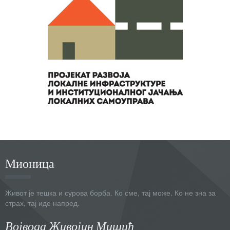
Мионица
Живот је тешка и сурова борба. Ко сме, тај може. Ко не зна за
страх, тај иде напред.
Војвода Живојин Мишић