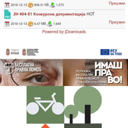
Преузми
2016-12-13
806.31 KB
1.270
ЈН 404-51 Конкурсна документација
HOT
Преузми
2016-12-13
6.47 MB
1.649
Powered by jDownloads