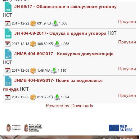
ЈН 69/17 - Обавештење о закљученом уговору
HOT
Преузми
2017-12-22
631.9 KB
1.008
ЈН 404-69-2017- Одлука о додели уговора
HOT
Преузми
2017-12-13
408.82 KB
1.053
ЈНМВ 404-69/2017 - Конкурсна документација
HOT
Преузми
2017-12-05
1.48 MB
1.110
ЈНМВ 404-69/2017- Позив за подношење
понуда
HOT
Преузми
2017-12-05
813.65 KB
1.024
Powered by jDownloads