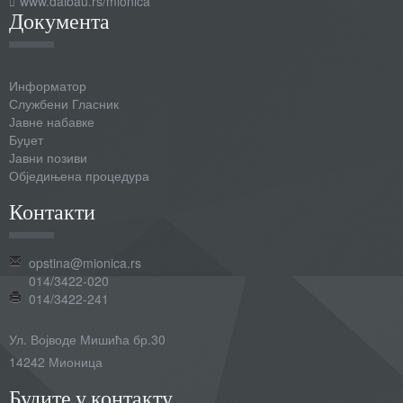
www.daibau.rs/mionica
Документа
Информатор
Службени Гласник
Јавне набавке
Буџет
Јавни позиви
Обједињена процедура
Контакти
opstina@mionica.rs
014/3422-020
014/3422-241
Ул. Војводе Мишића бр.30
14242 Мионица
Будите у контакту