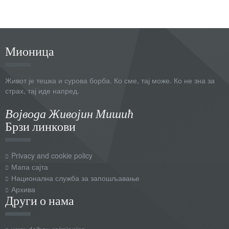
Мионица
Живот је тешка и сурова борба. Ко сме, тај може. Ко не зна за
страх, тај иде напред.
Војвода Живојин Мишић
Брзи линкови
Privacy and cookie policy
Мапа сајта
Национална служба за запошљавање
Архива
Други о нама