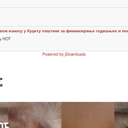
ом износу у буџету општине за финансирање годишњих и пос
у
HOT
Powered by jDownloads