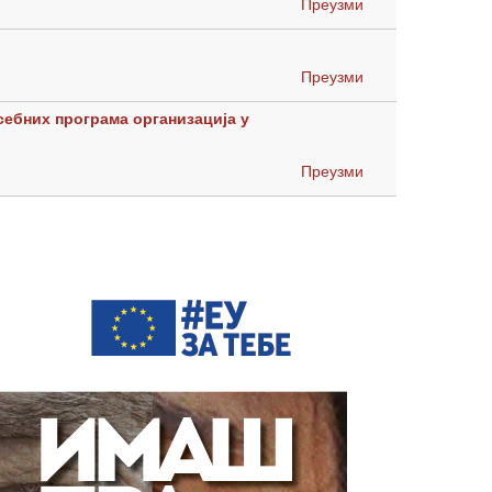
Преузми
Преузми
ебних програма организација у
Преузми