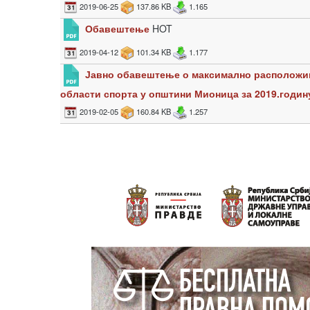
2019-06-25
137.86 KB
1.165
Обавештење
HOT
2019-04-12
101.34 KB
1.177
Јавно обавештење о максимално расположив
области спорта у општини Мионица за 2019.годин
2019-02-05
160.84 KB
1.257