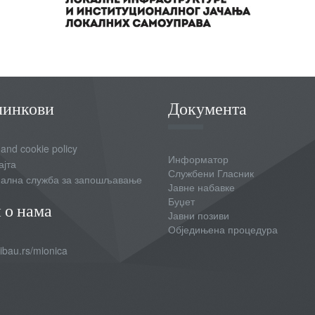
линкови
Документа
 and cookie policy
Информатор
ајта
Службени Гласник
ална служба за запошљавање
Јавне набавке
Буџет
 о нама
Јавни позиви
Обједињена процедура
bau.rs/mionica