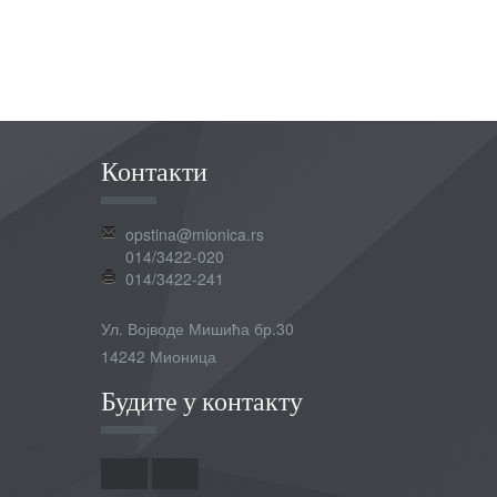
Контакти
opstina@mionica.rs
014/3422-020
014/3422-241
Ул. Војводе Мишића бр.30
14242 Мионица
Будите у контакту