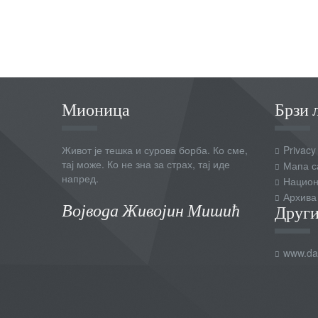
Мионица
Брзи 
Живот је тешка и сурова борба. Ко сме,
Privacy
тај може. Ко не зна за страх, тај иде
Мапа с
напред.
Национ
Архива
Војвода Живојин Мишић
Други
www.dai