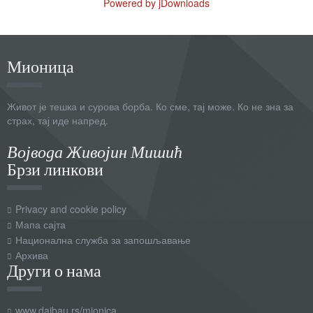
Powered by jDownloads
Мионица
Живот је тешка и сурова борба. Ко сме, тај може. Ко не зна за
страх, тај иде напред.
Војвода Живојин Мишић
Брзи линкови
Privacy and cookie policy
Мапа сајта
Национална служба за запошљавање
Архива
Други о нама
www.daibau.rs/mionica