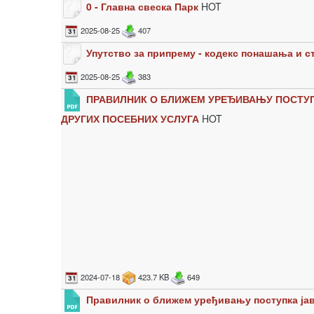
0 - Главна свеска Парк
HOT
2025-08-25
407
Упутство за припрему - кодекс понашања и 
2025-08-25
383
ПРАВИЛНИК О БЛИЖЕМ УРЕЂИВАЊУ ПОСТУПК
ДРУГИХ ПОСЕБНИХ УСЛУГА
HOT
2024-07-18
423.7 KB
649
Правилник о ближем уређивању поступка ја