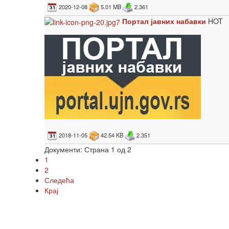
2020-12-08
5.01 MB
2.361
Портал јавних набавки
HOT
2018-11-05
42.54 KB
2.351
Документи: Страна 1 од 2
1
2
Следећа
Крај