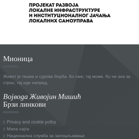
Мионица
Живот је тешка и сурова борба. Ко сме, тај може. Ко не зна за
страх, тај иде напред.
Војвода Живојин Мишић
Брзи линкови
Privacy and cookie policy
Мапа сајта
Национална служба за запошљавање