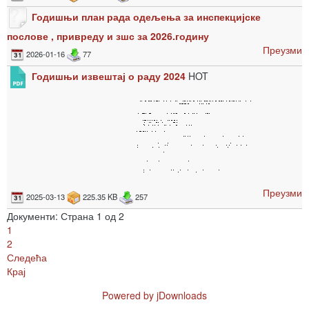
Годишњи план рада одељења за инспекцијске
послове , привреду и зшс за 2026.годину
Преузми
2026-01-16
77
Годишњи извештај о раду 2024
HOT
Преузми
2025-03-13
225.35 KB
257
Документи: Страна 1 од 2
1
2
Следећа
Крај
Powered by jDownloads