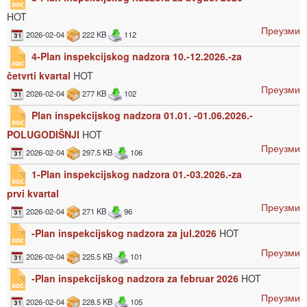
HOT
Преузми
2026-02-04
222 KB
112
4-Plan inspekcijskog nadzora 10.-12.2026.-za
četvrti kvartal
HOT
Преузми
2026-02-04
277 KB
102
Plan inspekcijskog nadzora 01.01. -01.06.2026.-
POLUGODIŠNJI
HOT
Преузми
2026-02-04
297.5 KB
106
1-Plan inspekcijskog nadzora 01.-03.2026.-za
prvi kvartal
Преузми
2026-02-04
271 KB
96
-Plan inspekcijskog nadzora za jul.2026
HOT
Преузми
2026-02-04
225.5 KB
101
-Plan inspekcijskog nadzora za februar 2026
HOT
Преузми
2026-02-04
228.5 KB
105