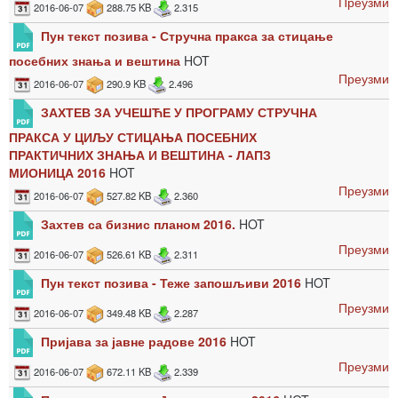
Преузми
2016-06-07
288.75 KB
2.315
Пун текст позива - Стручна пракса за стицање
посебних знања и вештина
HOT
Преузми
2016-06-07
290.9 KB
2.496
ЗАХТЕВ ЗА УЧЕШЋЕ У ПРОГРАМУ СТРУЧНА
ПРАКСА У ЦИЉУ СТИЦАЊА ПОСЕБНИХ
ПРАКТИЧНИХ ЗНАЊА И ВЕШТИНА - ЛАПЗ
МИОНИЦА 2016
HOT
Преузми
2016-06-07
527.82 KB
2.360
Захтев са бизнис планом 2016.
HOT
Преузми
2016-06-07
526.61 KB
2.311
Пун текст позива - Теже запошљиви 2016
HOT
Преузми
2016-06-07
349.48 KB
2.287
Пријава за јавне радове 2016
HOT
Преузми
2016-06-07
672.11 KB
2.339