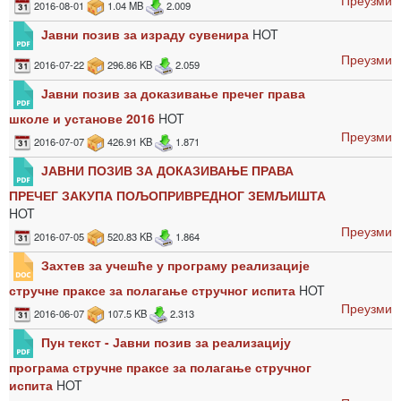
Преузми
2016-08-01
1.04 MB
2.009
Јавни позив за израду сувенира
HOT
Преузми
2016-07-22
296.86 KB
2.059
Јавни позив за доказивање пречег права
школе и установе 2016
HOT
Преузми
2016-07-07
426.91 KB
1.871
ЈАВНИ ПОЗИВ ЗА ДОКАЗИВАЊЕ ПРАВА
ПРЕЧЕГ ЗАКУПА ПОЉОПРИВРЕДНОГ ЗЕМЉИШТА
HOT
Преузми
2016-07-05
520.83 KB
1.864
Захтев за учешће у програму реализације
стручне праксе за полагање стручног испита
HOT
Преузми
2016-06-07
107.5 KB
2.313
Пун текст - Јавни позив за реализацију
програма стручне праксе за полагање стручног
испита
HOT