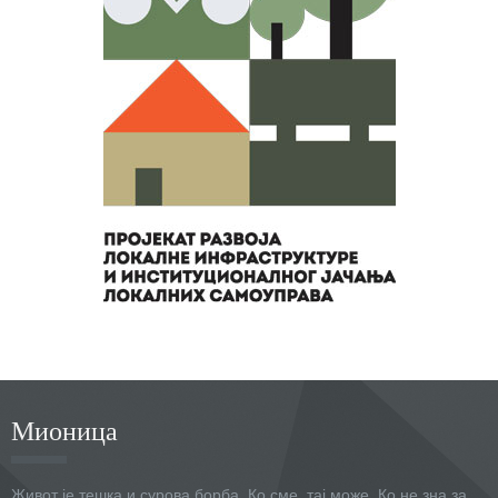
Мионица
Живот је тешка и сурова борба. Ко сме, тај може. Ко не зна за