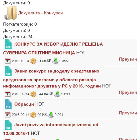
Документи: 0
Документа - Конкурси
Поткатегорије: 0
Документи: 0
Документи: 24
КОНКУРС ЗА ИЗБОР ИДЕЈНОГ РЕШЕЊА
СУВЕНИРА ОПШТИНЕ МИОНИЦА
HOT
Преузми
2016-10-04
21.68 KB
2.355
Јавни конкурс за доделу средставано
средстава за програме у области развоја
инфомационог друштва у РС у 2016. години
HOT
Преузми
2016-09-14
544.04 KB
2.299
Обрасци
HOT
Преузми
2016-09-14
90 KB
2.201
Javni poziv za informnisanje izmena od
12.08.2016-1
HOT
Преузми