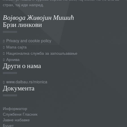
страх, тај иде напред.
Војвода Живојин Мишић
Брзи линкови
Privacy and cookie policy
Мапа сајта
Национална служба за запошљавање
Архива
Други о нама
www.daibau.rs/mionica
Документа
Информатор
Службени Гласник
Јавне набавке
Буџет