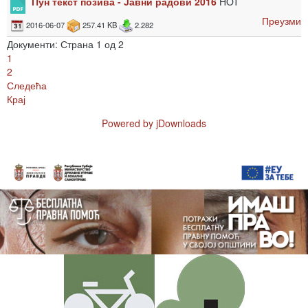
Пун текст позива - Јавни радови 2016
HOT
Преузми
2016-06-07
257.41 KB
2.282
Документи: Страна 1 од 2
1
2
Следећа
Крај
Powered by jDownloads