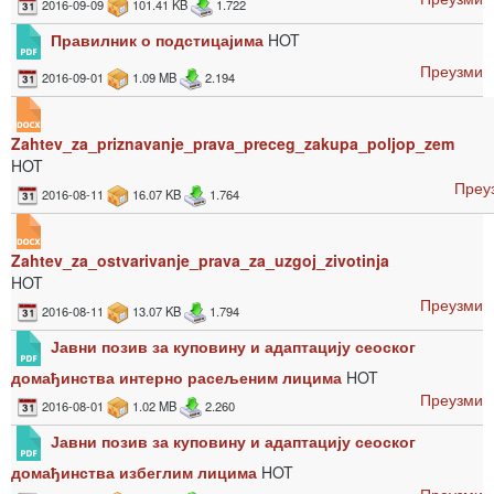
2016-09-09
101.41 KB
1.722
Правилник о подстицајима
HOT
Преузми
2016-09-01
1.09 MB
2.194
Zahtev_za_priznavanje_prava_preceg_zakupa_poljop_zem
HOT
Преу
2016-08-11
16.07 KB
1.764
Zahtev_za_ostvarivanje_prava_za_uzgoj_zivotinja
HOT
Преузми
2016-08-11
13.07 KB
1.794
Јавни позив за куповину и адаптацију сеоског
домађинства интерно расељеним лицима
HOT
Преузми
2016-08-01
1.02 MB
2.260
Јавни позив за куповину и адаптацију сеоског
домађинства избеглим лицима
HOT