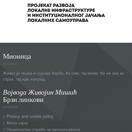
Мионица
Живот је тешка и сурова борба. Ко сме, тај може. Ко не зна за
страх, тај иде напред.
Војвода Живојин Мишић
Брзи линкови
Privacy and cookie policy
Мапа сајта
Национална служба за запошљавање