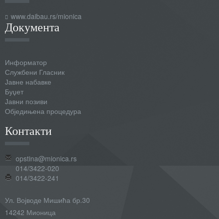
www.daibau.rs/mionica
Документа
Информатор
Службени Гласник
Јавне набавке
Буџет
Јавни позиви
Обједињена процедура
Контакти
opstina@mionica.rs
014/3422-020
014/3422-241
Ул. Војводе Мишића бр.30
14242 Мионица