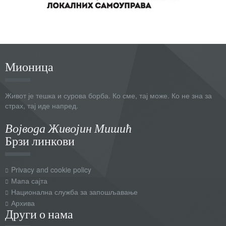
Мионица
Живот је тешка и сурова борба. Ко сме, тај може. Ко не зна за
страх, тај иде напред.
Војвода Живојин Мишић
Брзи линкови
Privacy and cookie policy
Мапа сајта
Национална служба за запошљавање
Архива
Други о нама