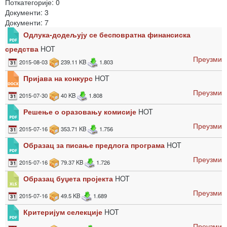
Поткатегорије: 0
Документи: 3
Документи: 7
Одлука-додељују се бесповратна финансиска
средства
HOT
Преузми
2015-08-03
239.11 KB
1.803
Пријава на конкурс
HOT
Преузми
2015-07-30
40 KB
1.808
Решење о оразовању комисије
HOT
Преузми
2015-07-16
353.71 KB
1.756
Образац за писање предлога програма
HOT
Преузми
2015-07-16
79.37 KB
1.726
Образац буџета пројекта
HOT
Преузми
2015-07-16
49.5 KB
1.689
Критеријум селекције
HOT
Преузми