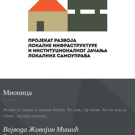
Мионица
Живот је тешка и сурова борба. Ко сме, тај може. Ко не зна за
страх, тај иде напред.
Војвода Живојин Мишић