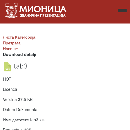
Листа Категорија
Претрага
Навише
Download detalji
tab3
HOT
Licenca
Veličina
37.5 KB
Datum Dokumenta
Име датотеке
tab3.xls
Preuzeto
1.195