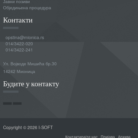
Јавни позиви
Обједињена процедура
Контакти
opstina@mionica.rs
014/3422-020
014/3422-241
Ул. Војводе Мишића бр.30
14242 Мионица
Будите у контакту
Copyright © 2026 I-SOFT
Контактирајте нас
Пријава
Архива