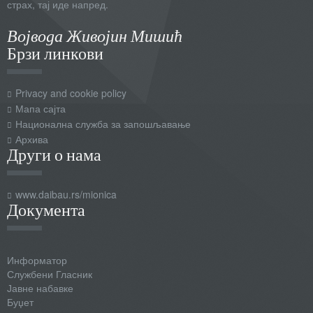
страх, тај иде напред.
Војвода Живојин Мишић
Брзи линкови
Privacy and cookie policy
Мапа сајта
Национална служба за запошљавање
Архива
Други о нама
www.daibau.rs/mionica
Документа
Информатор
Службени Гласник
Јавне набавке
Буџет