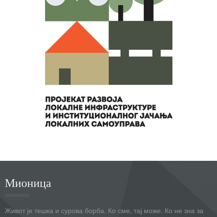
Мионица
Живот је тешка и сурова борба. Ко сме, тај може. Ко не зна за