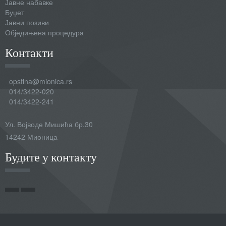
Јавне набавке
Буџет
Јавни позиви
Обједињена процедура
Контакти
opstina@mionica.rs
014/3422-020
014/3422-241
Ул. Војводе Мишића бр.30
14242 Мионица
Будите у контакту