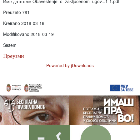
Име датотеке
Obavestenje_o_zakljucenom_ugov...1-1.pdf
Preuzeto
781
Kreirano
2018-03-16
Modifikovano
2018-03-19
Sistem
Преузми
Powered by jDownloads