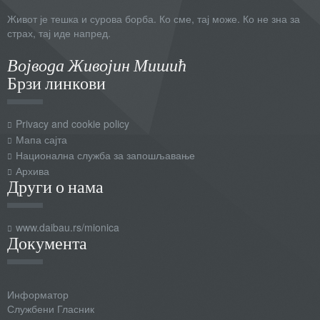
Живот је тешка и сурова борба. Ко сме, тај може. Ко не зна за
страх, тај иде напред.
Војвода Живојин Мишић
Брзи линкови
Privacy and cookie policy
Мапа сајта
Национална служба за запошљавање
Архива
Други о нама
www.daibau.rs/mionica
Документа
Информатор
Службени Гласник