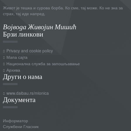
Живот је тешка и сурова борба. Ко сме, тај може. Ко не зна за
страх, тај иде напред.
Војвода Живојин Мишић
Брзи линкови
Privacy and cookie policy
Мапа сајта
Национална служба за запошљавање
Архива
Други о нама
www.daibau.rs/mionica
Документа
Информатор
Службени Гласник