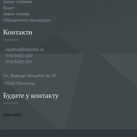
Јавне набавке
Буџет
Јавни позиви
Обједињена процедура
Контакти
opstina@mionica.rs
014/3422-020
014/3422-241
Ул. Војводе Мишића бр.30
14242 Мионица
Будите у контакту