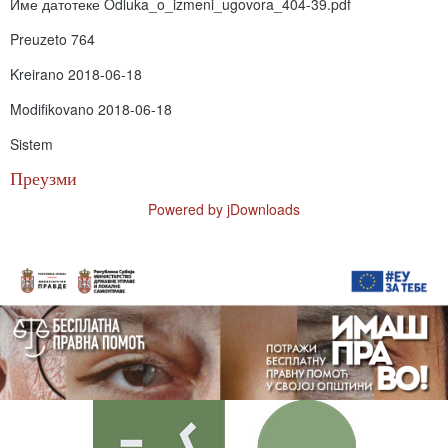
Име датотеке
Odluka_o_izmeni_ugovora_404-39.pdf
Preuzeto
764
Kreirano
2018-06-18
Modifikovano
2018-06-18
Sistem
Преузми
Powered by jDownloads