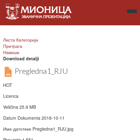
Листа Категорија
Претрага
Навише
Download detalji
Pregledna1_RJU
HOT
Licenca
Veličina
25.9 MB
Datum Dokumenta
2018-10-11
Име датотеке
Pregledna1_RJU.jpg
Preuzeto
1.551