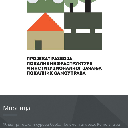
Мионица
Живот је тешка и сурова борба. Ко сме, тај може. Ко не зна за