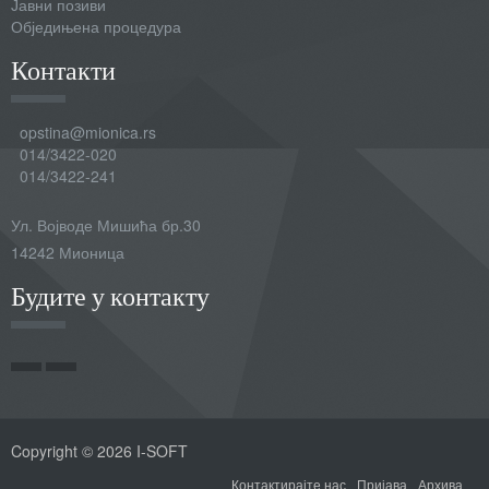
Јавни позиви
Обједињена процедура
Контакти
opstina@mionica.rs
014/3422-020
014/3422-241
Ул. Војводе Мишића бр.30
14242 Мионица
Будите у контакту
Copyright © 2026 I-SOFT
Контактирајте нас
Пријава
Архива