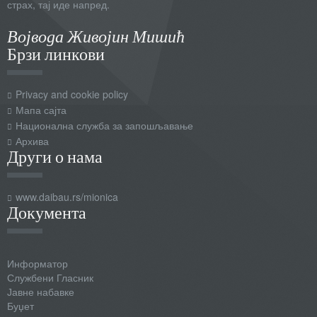
страх, тај иде напред.
Војвода Живојин Мишић
Брзи линкови
Privacy and cookie policy
Мапа сајта
Национална служба за запошљавање
Архива
Други о нама
www.daibau.rs/mionica
Документа
Информатор
Службени Гласник
Јавне набавке
Буџет