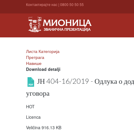
Контактирајте нас
|
0800 50 50 55
Листа Категорија
Претрага
Навише
Download detalji
ЈН 404-16/2019 - Одлука о до
уговора
HOT
Licenca
Veličina
916.13 KB