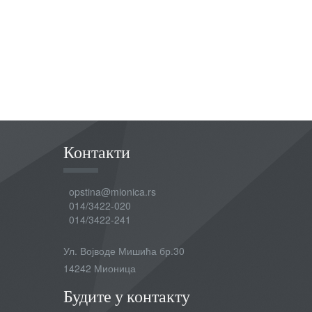
Контакти
opstina@mionica.rs
014/3422-020
014/3422-241
Ул. Војводе Мишића бр.30
14242 Мионица
Будите у контакту