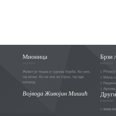
Мионица
Брзи 
Живот је тешка и сурова борба. Ко сме,
Privacy
тај може. Ко не зна за страх, тај иде
Мапа с
напред.
Национ
Архива
Војвода Живојин Мишић
Други
www.dai