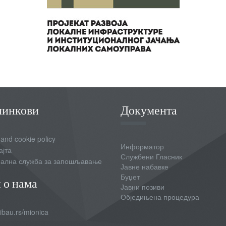
линкови
Документа
 and cookie policy
Информатор
ајта
Службени Гласник
ална служба за запошљавање
Јавне набавке
Буџет
 о нама
Јавни позиви
Обједињена процедура
bau.rs/mionica